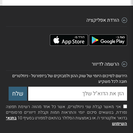
הורדת אפליקציה
הרשמה לדיוור
הירשם לסיכום היומי של שוק ההון ולמבזקים של ביזפורטל - ניוזלטרים
חובה לכל משקיע
אני מאשר קבלת שני ניוזלטרים, אשר כל אחד מהווה רשימת תפוצה
נפרדת, בנושאים סיכום יומי והתראות חמות וקבלת דיוורים פרסומיים
בדואר אלקטרוני ו/ או באמצעות הסלולר בהתאם למפורט בסעיף 10
בתנאי
השימוש