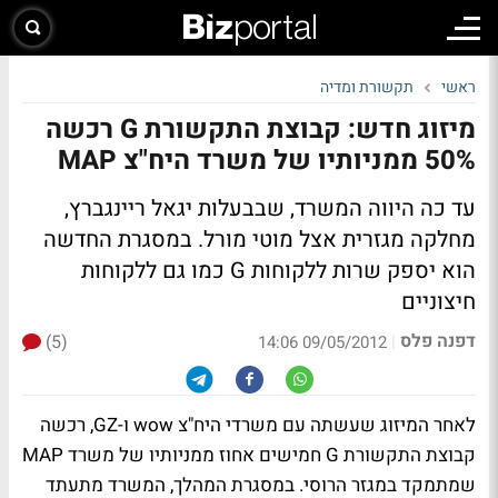
ראשי
תקשורת ומדיה
מיזוג חדש: קבוצת התקשורת G רכשה
50% ממניותיו של משרד היח"צ MAP
עד כה היווה המשרד, שבבעלות יגאל ריינגברץ,
מחלקה מגזרית אצל מוטי מורל. במסגרת החדשה
הוא יספק שרות ללקוחות G כמו גם ללקוחות
חיצוניים
דפנה פלס
(5)
|
09/05/2012 14:06
לאחר המיזוג שעשתה עם משרדי היח"צ wow ו-GZ, רכשה
קבוצת התקשורת G חמישים אחוז ממניותיו של משרד MAP
שמתמקד במגזר הרוסי. במסגרת המהלך, המשרד מתעתד