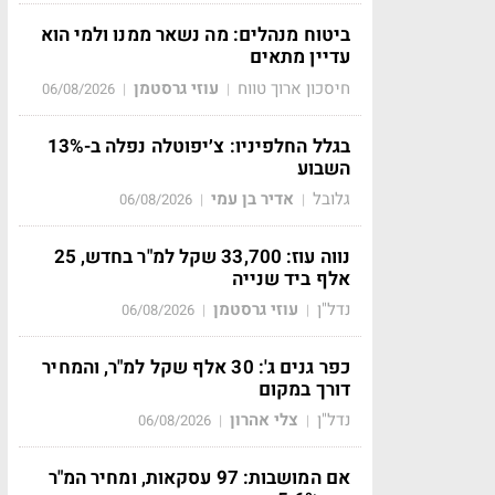
ביטוח מנהלים: מה נשאר ממנו ולמי הוא
עדיין מתאים
חיסכון ארוך טווח
עוזי גרסטמן
06/08/2026
|
|
בגלל החלפיניו: צ׳יפוטלה נפלה ב-13%
השבוע
גלובל
אדיר בן עמי
06/08/2026
|
|
נווה עוז: 33,700 שקל למ"ר בחדש, 25
אלף ביד שנייה
נדל"ן
עוזי גרסטמן
06/08/2026
|
|
כפר גנים ג': 30 אלף שקל למ"ר, והמחיר
דורך במקום
נדל"ן
צלי אהרון
06/08/2026
|
|
אם המושבות: 97 עסקאות, ומחיר המ"ר