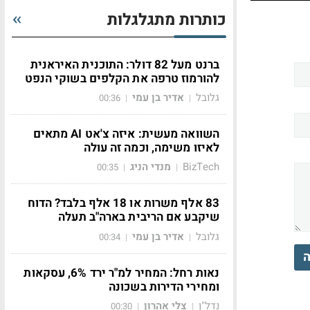
כותרות מתגלגלות
ברנט מעל 82 דולר: התוכנית האיראנית
להורמוז טרפה את הקלפים בשוקי הנפט
גלובל
אדיר בן עמי
00:36
|
|
השוואה מעשית: איזה צ'אט AI מתאים
לאיזו משימה, וכמה זה עולה
BizTech
מנדי הניג
00:35
|
|
83 אלף משרות או 18 אלף בלבד? הדוח
שיקבע אם הריבית בארה"ב תעלה
גלובל
אדיר בן עמי
00:34
|
|
ה
נאות רחל: המחיר למ"ר ירד 6%, עסקאות
ומחירי הדירות בשכונה
נדל"ן
צלי אהרון
00:30
|
|