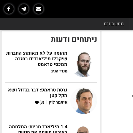
מחשבונים
ניתוחים ודעות
מהומה על לא מאומה: החברות
שיקבלו מיליארדים בחזרה
ממכסי טראמפ
מנדי הניג
גרסת טראמפ: דבר בגדול ושא
מקל קטן
|
איתמר לוין
(3)
1.4 מיליארד חביות: המלחמה
באיראן חשפה את הנשק