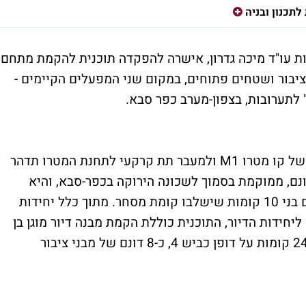
לתכנון ובניה
שות עו"ד מיכה גדרון, אישרה להפקדה תוכנית להקמת מתחם
יבור ושטחים פתוחים, במקום שני המפעלים הקיימים -
 לתערובות, בצפון-מערב כפר סבא.
התוכנית נמצאת בסמוך למתחם תחנת הדיפו של קו מטרו M1 ולמעבר תת קרקעי לתחנת המטרו תדהר
נה, ומתפרשת על שטח כולל של כ-95 דונם, ממוקמת בסמוך לשכונה הירוקה בכפר-סבא, והיא
כוללת 880 יחידות דיור שיוקמו במבני מגורים בני 10 קומות שישלבו קומת מסחר. מתוך כלל יחידות
 בנוסף ליחידות הדיור, התוכנית כוללת הקמת מבנה דיור מוגן בן
24 הכולל 550 דירות, 3 מגדליי תעסוקה בני 24 קומות על דופן כביש 4, כ-8 דונם של מבני ציבור