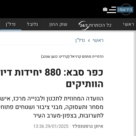
הירשמו
ראשי
שוק ההון
גלובל
נדל"ן
כל הכותרות
ראשי
נדל"ן
הדמיית מתחם קרניאל (קרדיט: כנען שנהב)
כפר סבא: 880 י
הוותיקים
הוועדה המחוזית לתכנון ולבנייה מרכז, א
מסחר ותעסוקה, מבני ציבור ושטחים פתוחי
לתערובות, בצפון-מערב העיר
איתן גרסטנפלד
29/01/2025 13:36
|