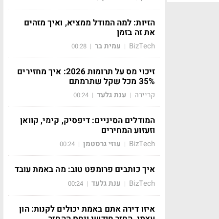
הזיות: למה המודל ממציא, ואיך מזהים
את זה בזמן
BizTech
עמית בר
00:28
|
|
זיכוי מס על תרומות 2026: איך מחזירים
35% מכל שקל שתרמתם
קריירה
ענת גלעד
00:24
|
|
המודלים הסיניים: דיפסיק, קימי, קוואן
וזעזוע המחירים
BizTech
עוזי גרסטמן
00:24
|
|
איך כותבים פרומפט טוב: מה באמת עובד
BizTech
ענת גלעד
00:24
|
|
איזו דירה אתם באמת יכולים לקנות: הון
עצמי, החזר חודשי ויחס ההחזר