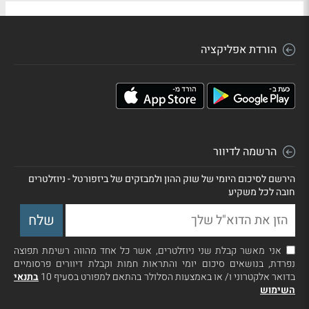
הורדת אפליקציה
הרשמה לדיוור
הירשם לסיכום היומי של שוק ההון ולמבזקים של ביזפורטל - ניוזלטרים
חובה לכל משקיע
אני מאשר קבלת שני ניוזלטרים, אשר כל אחד מהווה רשימת תפוצה
נפרדת, בנושאים סיכום יומי והתראות חמות וקבלת דיוורים פרסומיים
בדואר אלקטרוני ו/ או באמצעות הסלולר בהתאם למפורט בסעיף 10
בתנאי
השימוש