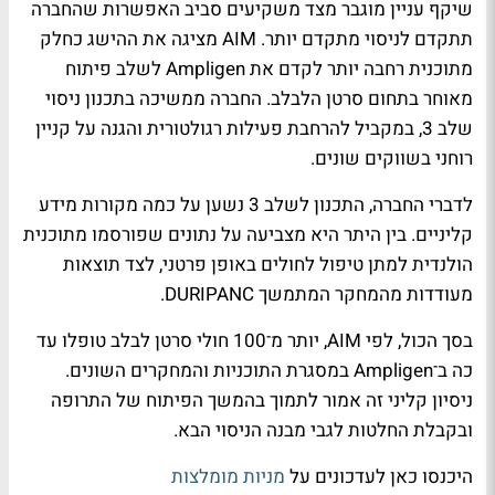
שיקף עניין מוגבר מצד משקיעים סביב האפשרות שהחברה
תתקדם לניסוי מתקדם יותר. AIM מציגה את ההישג כחלק
מתוכנית רחבה יותר לקדם את Ampligen לשלב פיתוח
מאוחר בתחום סרטן הלבלב. החברה ממשיכה בתכנון ניסוי
שלב 3, במקביל להרחבת פעילות רגולטורית והגנה על קניין
רוחני בשווקים שונים.
לדברי החברה, התכנון לשלב 3 נשען על כמה מקורות מידע
קליניים. בין היתר היא מצביעה על נתונים שפורסמו מתוכנית
הולנדית למתן טיפול לחולים באופן פרטני, לצד תוצאות
מעודדות מהמחקר המתמשך DURIPANC.
בסך הכול, לפי AIM, יותר מ־100 חולי סרטן לבלב טופלו עד
כה ב־Ampligen במסגרת התוכניות והמחקרים השונים.
ניסיון קליני זה אמור לתמוך בהמשך הפיתוח של התרופה
ובקבלת החלטות לגבי מבנה הניסוי הבא.
היכנסו כאן לעדכונים על
מניות מומלצות