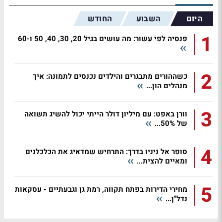
היום
השבוע
החודש
1
פנסיה לפי עשור: מה עושים בגיל 20, 30, 40, 50 ו-60
2
כשההורים מתבגרים והילדים נכנסים לתמונה: איך
מנהלים הון...
3
וורן באפט: עם מיליון דולר הייתי יכול להשיג תשואה
של 50%...
4
סופר אל ניניו בדרך: התרחיש שמדאיג את הכלכלנים
ומאיים להצית...
5
מחירי הדירות בפתח תקווה, רמת גן וגבעתיים - עסקאות
נדל"ן...