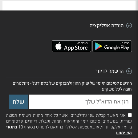
הורדת אפליקציה
הרשמה לדיוור
הירשם לסיכום היומי של שוק ההון ולמבזקים של ביזפורטל - ניוזלטרים
חובה לכל משקיע
אני מאשר קבלת שני ניוזלטרים, אשר כל אחד מהווה רשימת תפוצה
נפרדת, בנושאים סיכום יומי והתראות חמות וקבלת דיוורים פרסומיים
בדואר אלקטרוני ו/ או באמצעות הסלולר בהתאם למפורט בסעיף 10
בתנאי
השימוש