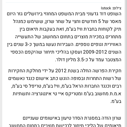
צילום: Istock
השופט דוד גדעוני מבית המשפט המחוזי בירושלים גזר היום
מאסר של 5 חודשים וחצי על שחר שרון, ששימש כמנהל
תיק לקוחות בחברת ווי! בע"מ, זאת בעקבות תיאום בין
מתחרים במכירת מוצרים בתחום המחשוב של התעשייה
האווירית וגופים נוספים. העבירות נעשו במשך כ-3 שנים בין
השנים 2009-2012 ועסקו בהליכי תיחור שהיקפם הכספי
המצטבר עמד על כ-3.5 מליון דולר.
חקירת הפרשה החלה בשנת 2012 על ידי מחלקת החקירות
של רשות התחרות ובסופה הוגש כתב אישום כנגד נאשמים
רבים וכנגד החברות הראל בע"מ, ווי! בע"מ, טריפל סי בע"מ,
א.מ.ת מחשוב בע"מ ומטריקס איי טי אינטגרציה ותשתיות
בע"מ.
שרון הודה במסגרת הסדר טיעון באישומים שעניינם
תיאומים של הליכי תיחור לרכישת מוצרים בתחום המחשוב