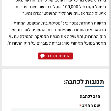
בית המשפט גזר על שרון עונש של 5 וחצי חודשי מאסר
בפועל וקנס של 100,000 שקל. בפרשה ישנם עוד כתבי
אישום כנגד אנשים שההליך המשפטי נגדם נמשך.
מרשות התחרות נמסר כי : "פסיקת בית המשפט המחוזי
מבטאת את החומרה שמייחסים בתי המשפט לעבירות על
חוק התחרות, וממשיכה את מגמת הפסיקה המטילה עונשי
מאסר בפועל מאחורי סורג ובריח לעוברים על חוק התחרות".
הוספת תגובה
תגובות לכתבה:
הגב לכתבה
שם המגיב
*