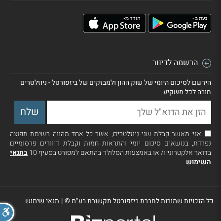
הרשמה לדיוור
הירשם לסיכום היומי של שוק ההון ולמבזקים של ביזפורטל - ניוזלטרים
חובה לכל משקיע
אני מאשר קבלת שני ניוזלטרים, אשר כל אחד מהווה רשימת תפוצה
נפרדת, בנושאים סיכום יומי והתראות חמות וקבלת דיוורים פרסומיים
בדואר אלקטרוני ו/ או באמצעות הסלולר בהתאם למפורט בסעיף 10
בתנאי
השימוש
כל הזכויות שמורות לחברת ביזפורטל תקשורת בע"מ ©
|
תנאי שימוש