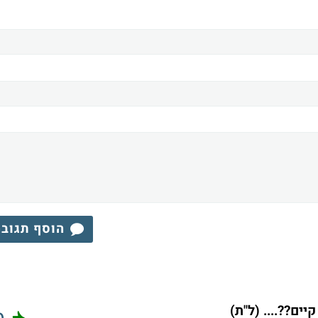
הוסף תגוב
ם??.... (ל"ת)