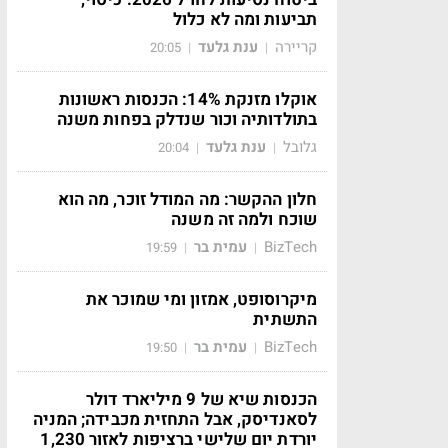
תביעות ומה לא כלול
קריירה
ענת גלעד
20:05
|
|
אוקלו מזנקת 14%: הכנסות ראשונות
בתולדותיה וכור שנדלק בפחות משנה
גלובל
ענת גלעד
20:04
|
|
חלון ההקשר: מה המודל זוכר, מה הוא
שוכח ולמה זה משנה
BizTech
עמית בר
19:59
|
|
מיקרוסופט, אמזון ומי שמוכר את
התשתית
BizTech
עמית בר
19:50
|
|
הכנסות שיא של 9 מיליארד דולר
לסאנדיסק, אבל התחזית מכבידה; המניה
יורדת יום שלישי ברציפות לאזור 1,230