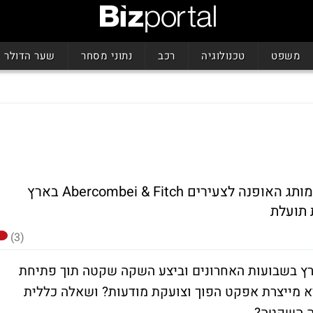
משפט
טכנולוגיה
רכב
נתוני מסחר
שער הדולר
שמוליק צרפתי בוחן את מקרה השקתו של מותג האופנה לצעירים Abercombei & Fitch בארץ
 תועלת
(3)
Abercombei & Fitch הגיע לארץ בשבועות האחרונים וביצע השקה שקטה תוך פתיחת
יא מייצרת אפקט הפוך וצועקת מודעות? ושאלה כללית