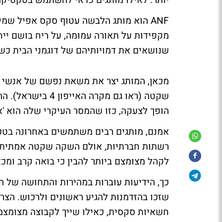
יותר: לאילו מותגים כדאי להשתמש בטקטיק
ANF הוא מותג הלבשה עטוף סקס אפיל שמי
מקפידות על תאורה עמומה, על ריח בושם ייח
שנושאים את דמויותיהם של דוגמני הבית כש
מכאן, המותג יצר את משאת נפשם של אנשי ה
שקטה (ראו גם מקר
הופך לצעקה, כזו שהמסר העיקרי שלה הוא 'אנ
אמנם, מותגים רבים משתמשים באחרונה בטכנ
רשתות חברתיות, אולם השקה שקטה אמתית א
לקהל מצומצם ביותר להבין כי בואה קרב ומכ
כך, הידיעות עוברות במהירות והתחושה של ה
שזכו בהזדמנות להגיע ראשונים ולרכוש. הצרכן
חשאיות סקסית, כאילו שייך לקבוצה מצומצמ