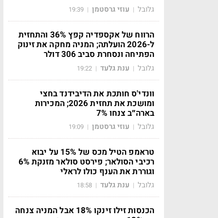
גלובל
עוזי גרסטמן
19:39
|
|
הרווח של אקספדיה קפץ 36% והתחזית
ל-2026 הועלתה; המניה מחקה את זינוק
הפתיחה ונסחרת סביב 306 דולר
גלובל
ענת גלעד
19:22
|
|
וונדי'ס חותכת את הדיבידנד בחצי
ומושכת את תחזית 2026; המכירות
בארה״ב צנחו 7%
גלובל
עוזי גרסטמן
19:09
|
|
טראמפ הטיל מכס של 15% על יבוא
רכיבי הסולאר; פירסט סולאר מזנקת 6%
וגוררת את הענף כולו לראלי
גלובל
ענת גלעד
18:58
|
|
הכנסות זילו זינקו 18% אבל המניה צנחה