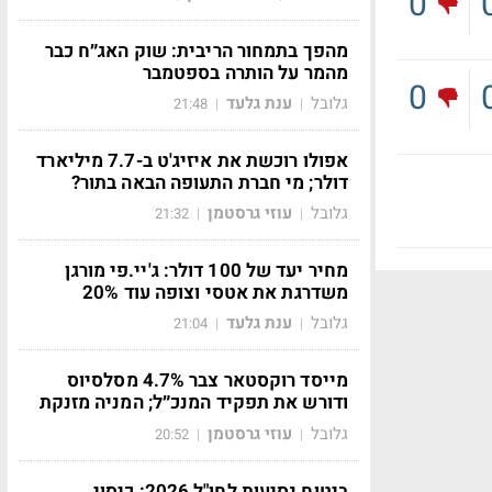
0
מהפך בתמחור הריבית: שוק האג״ח כבר
מהמר על הותרה בספטמבר
0
גלובל
ענת גלעד
21:48
|
|
אפולו רוכשת את איזיג'ט ב-7.7 מיליארד
דולר; מי חברת התעופה הבאה בתור?
גלובל
עוזי גרסטמן
21:32
|
|
מחיר יעד של 100 דולר: ג'יי.פי מורגן
משדרגת את אטסי וצופה עוד 20%
גלובל
ענת גלעד
21:04
|
|
מייסד רוקסטאר צבר 4.7% מסלסיוס
ודורש את תפקיד המנכ״ל; המניה מזנקת
גלובל
עוזי גרסטמן
20:52
|
|
ביטוח נסיעות לחו"ל 2026: כיסוי,