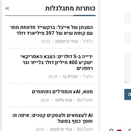
כותרות מתגלגלות
המבחן של אייבל: ברקשייר מדווחת מחר
עם קופת שיא של 397 מיליארד דולר
גלובל
עוזי גרסטמן
22:32
|
|
ירייה ב-5 דולרים: הצבא האמריקאי
ישקיע 400 מיליון דולר בלייזר נגד
רחפנים
גלובל
עמית בר
22:26
|
|
מטא, xAI והמודלים הפתוחים
ה
BizTech
ענת גלעד
22:01
|
|
AI לעצמאים ולעסקים קטנים: איפה זה
חוסך כסף בפועל
BizTech
עוזי גרסטמן
22:01
|
|