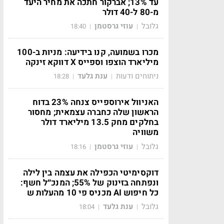
עד 13%; אברקור חתכה את מחיר היעד
מ-80 ל-40 דולר
גלובל
עוזי גרסטמן
18:40
|
|
מכרו בשמועה, קנו בידיעה: מניות ב-100
מיליארד הוצפו וספייס X דווקא זינקה
ניתוחים ודעות
ענת גלעד
18:28
|
|
האניוול אירוספייס צנחה 23% בדוח
הראשון שלה כחברה עצמאית; מחסור
בחלקים מחק 13.5 מיליארד דולר
משוויה
גלובל
עוזי גרסטמן
18:16
|
|
דוקסימיטי הכפילה את עצמה בין לילה
ונפתחה בזינוק של 55%; המנכ״ל חשף:
כל חיפוש AI מכניס פי 10 מהעלות ש
גלובל
ענת גלעד
18:04
|
|