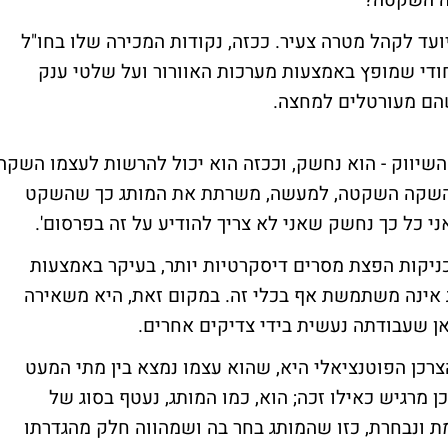
ה השקטה?
ועד לקהל מטרה צעיר. ככזה, נקודות המכירה שלו בחו"ל
ודי שמופץ באמצעות מערכות האוורור ועל שלטי ענק
הם מעורטלים למחצה.
שיווק - הוא נחשק, וככזה הוא יכול להרשות לעצמו השקה
ה האייפון 4 בישראל). ההשקה השקטה, למעשה, משרתת את המותג כך שהשקט
י כל כך נחשק שאני לא צריך להודיע על זה בפרסום'.
יקות הפצת מסרים דיסקרטיות יותר, בעיקר באמצעות
ינה משתמשת אף בכלי זה. במקום זאת, היא משאירה
אן שעבודתה נעשית בידי צדיקים אחרים.
צרכן הפוטנציאלי היא, שהוא עצמו נמצא בין מתי המעט
 מרגיש כאילו זכה; הוא, כמו המותג, נעטף בסוג של
ת ונבחרת, כזו שהמותג בחר בה ושמהווה חלק מהגדרתו