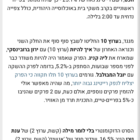
ראשוניים בקרב משקי בית באוכלוסייה היהודית, כולל צפייה
נדחית עד 2:00 בלילה.
מנגד, ב
ערוץ 10
החליטו לשבץ סוף סוף את החלק השני
וכנראה האחרון של
איך להיות
(ערוץ 10) עם
ירון ברובינסקי
,
שמארח את
ליה קניג
. הפרק שאמור היה להיות משודר כבר
לפני מספר שבועות, הסתפק ב-5.2%, בדומה לפרק ההשקה
עם
יובל המבולבל
. גורמים
בערוץ 10 תלו תקווה כי הפרק
יצליח לנפק רייטינג גבוה יותר
, מה שהיה מאפשר אולי
להזמין פרקים נוספים, אולם כעת, עם 2 פרקים שהניבו
כ-5% בפריים-טיים, התכנית תרד מן האוויר.
הסרט הדוקומנטרי
בלי לומר מילה
(קשת, ערוץ 2) של
ענת
גורן
הניב 16.5%, שידור חוזר של 'אנשים' (קשת, ערוץ 2)