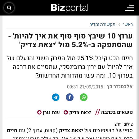
ראשי
תקשורת ומדיה
ערוץ 10 שיבץ סוף סוף את איך להיות' -
שהסתפקה ב-5.2% מול 'יצאת צדיק'
חיים הכט קיבל 25.1% מול הפרק השני והנעלם של
איך להיות' עם ירון ברובינסקי, שתסיים את דרכה
בערוץ 10. ומה עשו מהדורות החדשות?
אלכסנדר כץ
|
21/09/2015 09:31
נושאים בכתבה
יצאת צדיק
ענת גורן
צילום: יח"צ
ספיישל השיפוצים של
יצאת צדיק
(קשת, ערוץ 2) עם
חיים
הכט
, רשם רייטינג נאה של 25.1% - כך עולה מנתוני צפייה