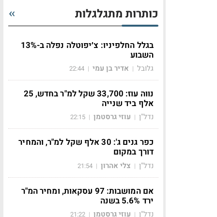
כותרות מתגלגלות
בגלל החלפיניו: צ׳יפוטלה נפלה ב-13%
השבוע
גלובל
אדיר בן עמי
22:44
|
|
נווה עוז: 33,700 שקל למ"ר בחדש, 25
אלף ביד שנייה
נדל"ן
עוזי גרסטמן
22:15
|
|
כפר גנים ג': 30 אלף שקל למ"ר, והמחיר
דורך במקום
נדל"ן
צלי אהרון
21:54
|
|
אם המושבות: 97 עסקאות, ומחיר המ"ר
ירד 5.6% בשנה
נדל"ן
עוזי גרסטמן
21:22
|
|