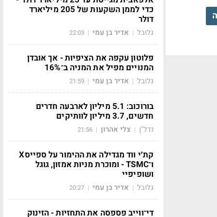
כדי לממן השקעות של 205 מיליארד
ה
דולר
גלובל
אדיר בן עמי
22:03
|
|
פלוטון עקפה את הציפיות - אך אובדן
המנויים מפיל את המניה ב־16%
גלובל
אדיר בן עמי
21:59
|
|
בורוכוב: 5.1 מיליון לארבעה חדרים
חדשים, 3.7 מיליון לוותיקים
נדל"ן
צלי אהרון
21:56
|
|
קת׳י ווד מגדילה את ההימור על ספייסX
ו־TSMC - ומוכרת מניות אמזון, גוגל
ושופיפיי
גלובל
אדיר בן עמי
20:27
|
|
די־ווייב פספסה את התחזיות - הזינוק