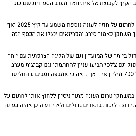
זב הקיץ לקבוצת אל איתיחאד מערב הסעודית שם שכרו
בפריז עשו מאמצים רבים לשכנע את אמבפה לחתום על חוזה לעונה נוספת משמע עד קיץ 2025 ואף
ה של 100 מיליון אירו אך השחקן כאמור סירב והפריזאים ינצלו את הכסף הזה
ל ביותר של המועדון וגם של הליגה הצרפתית עם יותר
רפול וגם צ'לסי הביעו עניין להחתמתו וגם קבוצות מערב
הסעודית הציעו סכומי עתק עם שכר של מעל 700 מיליון אירו אך נראה כי אמבפה וסביבתו החליטו
במשחקי טרום העונה מתוך ניסיון ללחוץ אותו לחתום על
 רוצה לזכות בתארים גדולים ולא יודע היכן אהיה בעונה