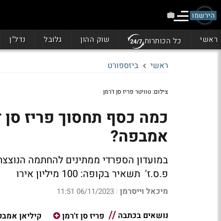
הירשמו
ראשי
שוק ההון
גלובל
נדל"ן
כל הכותרות
ראשי
ביזספורט
צילום: טוויטר פריז סן ז'רמן
כמה כסף תחסוך פריז סן ז
אמבפה?
במועדון הספרדי ממתינים להחתמה הנוצצ
פ.ס.ז' תשאיר בקופה: 100 מיליון אירו
מיכאל וייסרמן
06/11/2023 11:51
|
נושאים בכתבה
פריז סן ז'רמן
קיליאן אמבפ