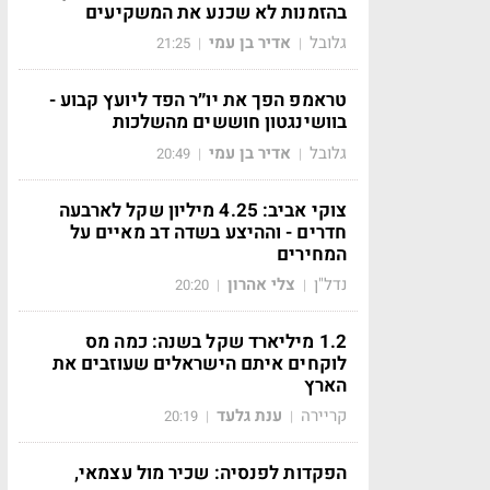
בהזמנות לא שכנע את המשקיעים
גלובל
אדיר בן עמי
21:25
|
|
טראמפ הפך את יו״ר הפד ליועץ קבוע -
בוושינגטון חוששים מהשלכות
גלובל
אדיר בן עמי
20:49
|
|
צוקי אביב: 4.25 מיליון שקל לארבעה
חדרים - וההיצע בשדה דב מאיים על
המחירים
נדל"ן
צלי אהרון
20:20
|
|
1.2 מיליארד שקל בשנה: כמה מס
לוקחים איתם הישראלים שעוזבים את
הארץ
קריירה
ענת גלעד
20:19
|
|
הפקדות לפנסיה: שכיר מול עצמאי,