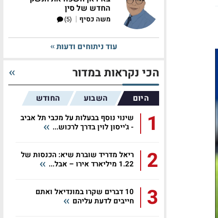
החדש של סין
|
משה כסיף
(5)
עוד ניתוחים ודעות
הכי נקראות במדור
היום
השבוע
החודש
1
שינוי נוסף בבעלות על מכבי תל אביב
- ג'ייסון לוין בדרך לרכוש...
2
ריאל מדריד שוברת שיא: הכנסות של
1.22 מיליארד אירו – אבל...
3
10 דברים שקרו במונדיאל ואתם
חייבים לדעת עליהם