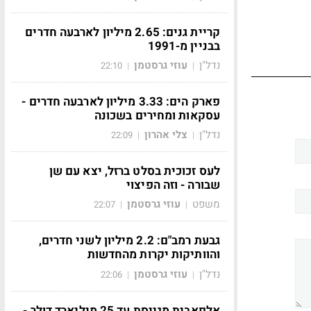
קריית גנים: 2.65 מיליון לארבעה חדרים
בבניין מ-1991
נדל"ן
עוזי גרסטמן
22:10
|
|
פארק הים: 3.33 מיליון לארבעה חדרים -
עסקאות ומחירים בשכונה
נדל"ן
צלי אהרון
22:09
|
|
לעס זכוכית בסלט ברזל, יצא עם שן
שבורה - וזה הפיצוי
משפט
עוזי גרסטמן
22:07
|
|
גבעת רמב"ם: 2.2 מיליון לשני חדרים,
והוותיקות יקרות מהחדשות
נדל"ן
עוזי גרסטמן
22:06
|
|
אלפאבית מגייסת עד 25 מיליארד דולר -