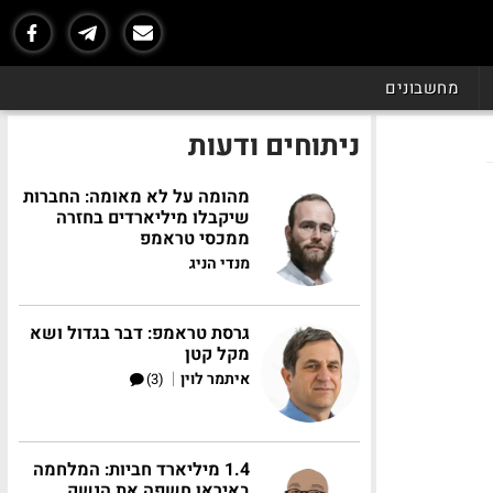
מחשבונים
ניתוחים ודעות
מהומה על לא מאומה: החברות
שיקבלו מיליארדים בחזרה
ממכסי טראמפ
מנדי הניג
גרסת טראמפ: דבר בגדול ושא
מקל קטן
|
איתמר לוין
(3)
1.4 מיליארד חביות: המלחמה
באיראן חשפה את הנשק