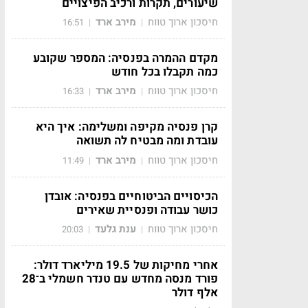
שיעורים, תקרות ורכיב הפיצויים
חיסכון ארוך טווח
מירב ארד
16:51
|
|
מקדם ההמרה בפנסיה: המספר שקובע
כמה תקבלו בכל חודש
חיסכון ארוך טווח
מירב ארד
16:33
|
|
קרן פנסיה מקיפה ומשלימה: איך היא
עובדת ומה מבטיח לה תשואה
חיסכון ארוך טווח
מירב ארד
11:49
|
|
הכיסויים הביטוחיים בפנסיה: אובדן
כושר עבודה ופנסיית שאירים
חיסכון ארוך טווח
ענת גלעד
20:03
|
|
אחרי מחיקות של 19.5 מיליארד דולר:
פורד מנסה מחדש עם טנדר חשמלי ב־28
אלף דולר