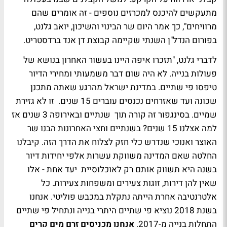
מתעקשים להיכנס למכרזים נוספים - זה אומרים שהם
מרוויחים", כך אמר היום שר הבינוי והשיכון, יואב גלנט,
בפורום הנדל"ן השנתי שקיימה קבוצת דן אנד ברדסטריט.
לדברי גלנט, "תזכרו איפה היינו בעשור האחרון בנושא של
פעולות בנייה. לא היה שום דבר משמעותי ומחירי הדיור
טיפסו פי שתיים. במדינת ישראל מהרגע שאתה מתכנן
שכונה ועד שאזרחים נכנסים עוברים 15 שנים. זו לא גזירת
שמיים. בסינגפור זה קורה תוך שנתיים ובאירופה 3 שנים אז
למה אצלנו 15 שנים? בשנתיים וחצי האחרונות הבנו שר
האוצר ואנוכי שנדרש כלי חזק לצלוח את הדרך הזה. קיבלנו
החלטה שאם המדינה משווקת עשרות אלפי יחידות דיור
בשנה היא תשווק אותם רק לאוכלוסיית יעד אחת - אלו
שאין להן דירות, זוגות צעירים ומשפחות צעירות. כל
אלטרנטיבה אחרת הייתה נתקלת במכבש פוליטי. אנחנו
בשנת 2018 נוציא פי שתיים היתרי בנייה ונתחיל פי שתיים
התחלות בנייה מ-2017.
אנחנו מכניסים זרם מים קרים