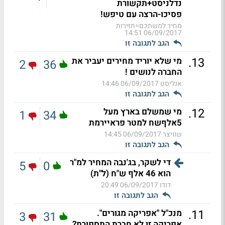
נדלניסט+תקשורת
פסיכו-הרצה עם טיפש!
מחיר למשתכם=חזירות
06/09/2017 14:51
הגב לתגובה זו
.
13
מי שלא יוריד מחירים יעביר את
2
36
החברה לנושים !
אנליסט
06/09/2017 14:46
הגב לתגובה זו
.
12
מי שמשלם בארץ מעל
1
34
5אלףשח למטר פראיירמת
שוויצר
06/09/2017 14:45
הגב לתגובה זו
די לשקר, בג'נבה המחיר למ"ר
5
0
הוא 46 אלף ש"ח (ל"ת)
דודו
06/09/2017 20:49
הגב לתגובה זו
.
11
מנכ"ל "אפריקה מגורים".
3
31
אפריקה זו לא חברת התספורת?