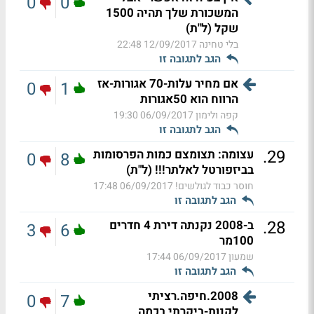
0
0
המשכורת שלך תהיה 1500
שקל (ל"ת)
בלי טחינה
12/09/2017 22:48
הגב לתגובה זו
אם מחיר עלות-70 אגורות-אז
0
1
הרווח הוא 50אגורות
קפה ולימון
06/09/2017 19:30
הגב לתגובה זו
.
29
עצומה: תצומצם כמות הפרסומות
0
8
בביזפורטל לאלתר!!! (ל"ת)
חוסר כבוד לגולשים!
06/09/2017 17:48
הגב לתגובה זו
.
28
ב-2008 נקנתה דירת 4 חדרים
3
6
100מר
שמעון
06/09/2017 17:44
הגב לתגובה זו
2008.חיפה.רציתי
0
7
לקנות-ביקרתי בכמה