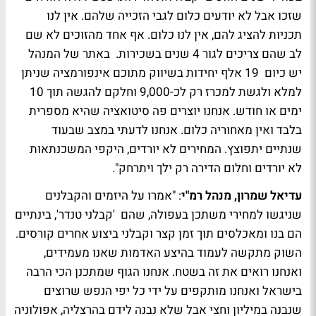
שזכו אבל לא יודעים כלום לגבי הזכייה שלהם. אין לנו
תכניות להציג להם, אין לנו כלום. אף אחד מהזוכים לא שם
לב שהם צריכים לגור 4 שנים בשכירות. באתר של המנהל
יש כיום 19 אלף יחידות בשיווק מתוכם אינפורמציה שניתן
למלא ולגשת למכרז רק לכ-9,000 וחלקם להגשה תוך 10
ימים או חודש. אנחנו יוצרים פה סיטואציה שהיא מספרית
בלבד ואין מאחוריה כלום. אנחנו לדעתי במצב שבעוד
שנתיים יתפוצץ. המחירים לא יורדים, היקפי המשכנתאות
לא יורדים וחלום הדירה רק ילך ויתרחק".
עדיאל שמרון, מנהל רמ"י
: "אמרו על היזמים והקבלנים
שניגשו למחירי משתכן בעפולה, שהם 'קבלני טנדר', בינתיים
הם בנו ומאכלסים תוך זמן קצר וקבלני ביצוע אחרים קורסים.
השוק מתקשה לעמוד בהיצע האדמות שאנו מעמידים,
ואנחנו רואים את זה בשטח. אנחנו הגוף שמתכנן הכי הרבה
בישראל ואנחנו מותקפים על ידי כל יפי הנפש שרוצים
שנבנה במיליון וחצי אבל שלא נבנה לידם בהרצליה, אפולוניה