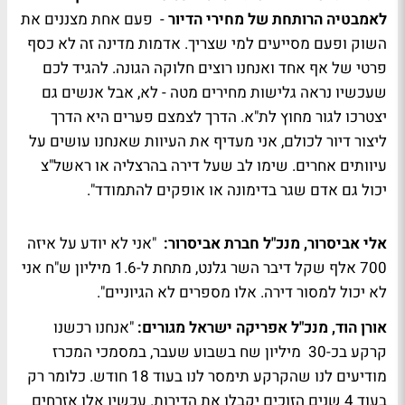
לאמבטיה הרותחת של מחירי הדיור
- פעם אחת מצננים את
השוק ופעם מסייעים למי שצריך. אדמות מדינה זה לא כסף
פרטי של אף אחד ואנחנו רוצים חלוקה הגונה. להגיד לכם
שעכשיו נראה גלישות מחירים מטה - לא, אבל אנשים גם
יצטרכו לגור מחוץ לת"א. הדרך לצמצם פערים היא הדרך
ליצור דיור לכולם, אני מעדיף את העיוות שאנחנו עושים על
עיוותים אחרים. שימו לב שעל דירה בהרצליה או ראשל"צ
יכול גם אדם שגר בדימונה או אופקים להתמודד".
אלי אביסרור, מנכ"ל חברת אביסרור:
"אני לא יודע על איזה
700 אלף שקל דיבר השר גלנט, מתחת ל-1.6 מיליון ש"ח אני
לא יכול למסור דירה. אלו מספרים לא הגיוניים".
אורן הוד, מנכ"ל אפריקה ישראל מגורים:
"אנחנו רכשנו
קרקע בכ-30 מיליון שח בשבוע שעבר, במסמכי המכרז
מודיעים לנו שהקרקע תימסר לנו בעוד 18 חודש. כלומר רק
בעוד 4 שנים הזוכים יקבלו את הדירות. עכשיו אלו אזרחים