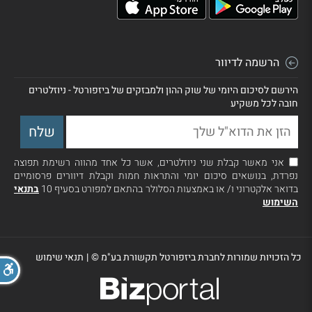
הרשמה לדיוור
הירשם לסיכום היומי של שוק ההון ולמבזקים של ביזפורטל - ניוזלטרים
חובה לכל משקיע
אני מאשר קבלת שני ניוזלטרים, אשר כל אחד מהווה רשימת תפוצה
נפרדת, בנושאים סיכום יומי והתראות חמות וקבלת דיוורים פרסומיים
בדואר אלקטרוני ו/ או באמצעות הסלולר בהתאם למפורט בסעיף 10
בתנאי
השימוש
כל הזכויות שמורות לחברת ביזפורטל תקשורת בע"מ ©
|
תנאי שימוש