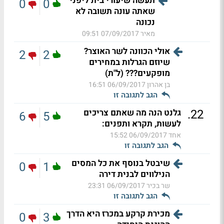
תעשה שיעורי בית ליפני
0
0
שאתה עונה תשובה לא
נכונה
מאיר
07/09/2017 09:51
אולי הכוונה לשר האוצר?
2
2
שיוזם הגרלות במחירים
מופקעים??? (ל"ת)
בן אהרון
06/09/2017 16:51
הגב לתגובה זו
.
22
גלנט הנה מה שאתם צריכים
6
5
לעשות, תקרא ותפנים:
אחד
06/09/2017 15:52
הגב לתגובה זו
שיבטל בנוסף את כל המסים
0
1
הנילווים לבנית דירה
שר בכיר
06/09/2017 23:31
הגב לתגובה זו
מכירת קרקע במכרז היא הדרך
0
3