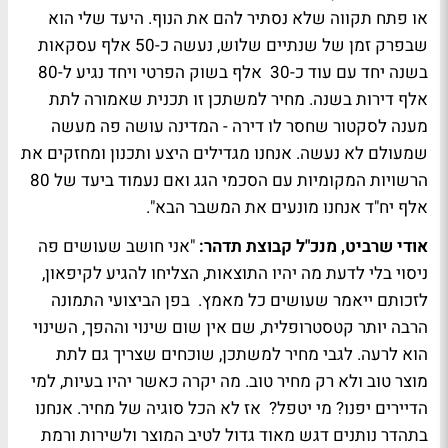
או פתח תקווה שלא נסתיר להם את הנוף. היעד שלי הוא
שבפרק זמן של שנתיים שלוש, נעשה כ-50 אלף עסקאות
בשנה יחד עם עוד כ-30 אלף בשוק הפרטי ויחד נגיע ל-80
אלף דירות בשנה. מחיר למשתכן זו תכנית שאמורה לתת
מענה לסקטור שחסר לו דירה - המדינה עושה פה מעשה
שמעולם לא נעשה. אנחנו מגדילים היצע ותכנון ומחזקים את
הרשויות המקומיות עם הסכמי הגג ואם נעמוד ביעד של 80
אלף יח"ד אנחנו מונעים את המשבר הבא".
אודי שרביט, מנכ"ל קבוצת תדהר:
"אני חושב שעושים פה
ניסוי בלי לדעת מה יהיו התוצאות, הצליחו להגיע לקיפאון,
לזכותם ייאמר שעושים כל מאמץ. בפן הביצועי התמונה
הרבה יותר קטסטרופלית, שם אין שום שינוי וההפך, השינוי
הוא לרעה. לגבי מחיר למשתכן, שוכחים שצריך גם לתת
מוצר טוב ולא רק מחיר טוב. מה יקרה כאשר יהיו בעיות, למי
הדיירים יפנו? מי יטפל? אז לא הכל סוגיה של מחיר. אנחנו
בתהדר נותנים דגש מאוד גדול לטיב המוצר ולשירות ורמת