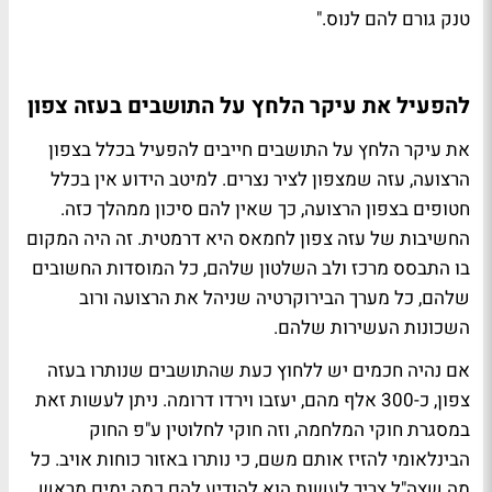
טנק גורם להם לנוס."
להפעיל את עיקר הלחץ על התושבים בעזה צפון
את עיקר הלחץ על התושבים חייבים להפעיל בכלל בצפון
הרצועה, עזה שמצפון לציר נצרים. למיטב הידוע אין בכלל
חטופים בצפון הרצועה, כך שאין להם סיכון ממהלך כזה.
החשיבות של עזה צפון לחמאס היא דרמטית. זה היה המקום
בו התבסס מרכז ולב השלטון שלהם, כל המוסדות החשובים
שלהם, כל מערך הבירוקרטיה שניהל את הרצועה ורוב
השכונות העשירות שלהם.
אם נהיה חכמים יש ללחוץ כעת שהתושבים שנותרו בעזה
צפון, כ-300 אלף מהם, יעזבו וירדו דרומה. ניתן לעשות זאת
במסגרת חוקי המלחמה, וזה חוקי לחלוטין ע"פ החוק
הבינלאומי להזיז אותם משם, כי נותרו באזור כוחות אויב. כל
מה שצה"ל צריך לעשות הוא להודיע להם כמה ימים מראש