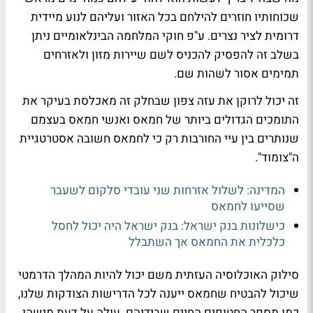
שכוחותיו חוזרים להילחם בכל האזור ועליהם לנוע מיידית
דרומית לציר נצרים. ע"פ חוקי המלחמה הבינלאומיים ניתן
בשלב זה להפסיק להכניס לשם שיירות מזון ולאזרחים
תמימים אסור לשהות שם.
זה יכול לרוקן את עזה צפון שבחלק זה מאכלסת בעיקר את
התומכים הגדולים ביותר של חמאס ואנשי חמאס בעצמם
שנותרים בין עיי החורבות רק כי לחמאס חשובה אסטרטגיית
ה"צומוד".
המדינה: לשלול אזרחות שני עובדי סלקום לשעבר
שסייעו לחמאס
כישלונות בנק ישראל: בנק ישראל היה יכול לחסל
כלכלית את החמאס אך השתבלל
סילוק האוכלוסיה העזתית משם יכול להיות המהלך הדרמטי
שיכול להבטיח שחמאס ייענה לכל הדרישות הצודקות שלנו,
כמו מספר החטופים החיים שבידיהם. עולה על דעת מישהו