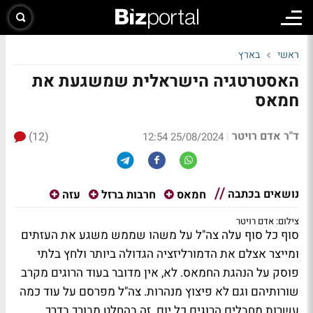
ראשי
בארץ
האסטרטגיה הישראלית שמשגעת את
חמאס
ד"ר אדם רויטר
(12)
|
25/08/2024 12:54
נושאים בכתבה
חמאס
חרבות ברזל
עזה
צילום: אדם רויטר
סוף כל סוף עלה צה"ל על משהו שממש משגע את העזתים
ומייצר אצלם את הדמורליזציה הגדולה ביותר ולחץ בלתי
פוסק על הנהגת החמאס. לא, אין מדובר בעוד הרוגים מקרב
שורותיהם וגם לא פיצוץ מנהרות. צה"ל מפרסם על עוד כמה
עשרות מחבלים הרוגים כל יום. זה בהחלט מבורך בדרך