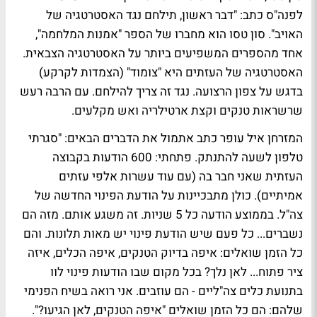
לפנה"ס כתב: "דבר ראשון, תילחם נגד האסטרטגיה של
האויב". סון טסו הוא מחברו של הספר "אמנות המלחמה",
אחד מהספרים המשפיעים ביותר על האסטרטגיה הצבאית
.
האסטרטגיה של העזתים היא "צומוד" (הצמדות לקרקע)
בדגש על צפון הרצועה. נגד זה צריך להילחם. עם הרבה רעש
שרשראות טנקים וקצת ארטילריה ואש מקלעים.
המזרחן איל עופר כתב אתמול את הדברים הבאים: "סגרתי
טלפון לשעה להתנתק. פתחתי: 600 הודעות בקבוצה
העזתית שאני חבר בה (עם עוד עשרות אלפי עזתים
אמיתיים). כולן מתבכיינות על הודעת הפינוי החדשה של
צה"ל. בממוצע הודעה כל 5 שניות. זה משגע אותם. מזה הם
נשברים... כל פעם שיש הודעת פינוי יש מאות תלונות. והם
כל הזמן שואלים: איפה בדיוק הטנקים, איפה הכלים, איזה
ציר פתוח... לאן נלך? בכל מקום שבו הודעות פינוי לוו
בתנועת כלים צה"ליים - הם עוזבים. אני רואה בשיח הפנימי
שלהם: הם כל הזמן שואלים "איפה הטנקים, לאן הגיעו?".