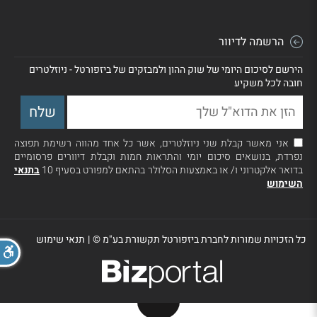
הרשמה לדיוור
הירשם לסיכום היומי של שוק ההון ולמבזקים של ביזפורטל - ניוזלטרים
חובה לכל משקיע
אני מאשר קבלת שני ניוזלטרים, אשר כל אחד מהווה רשימת תפוצה
נפרדת, בנושאים סיכום יומי והתראות חמות וקבלת דיוורים פרסומיים
בדואר אלקטרוני ו/ או באמצעות הסלולר בהתאם למפורט בסעיף 10
בתנאי
השימוש
כל הזכויות שמורות לחברת ביזפורטל תקשורת בע"מ ©
|
תנאי שימוש