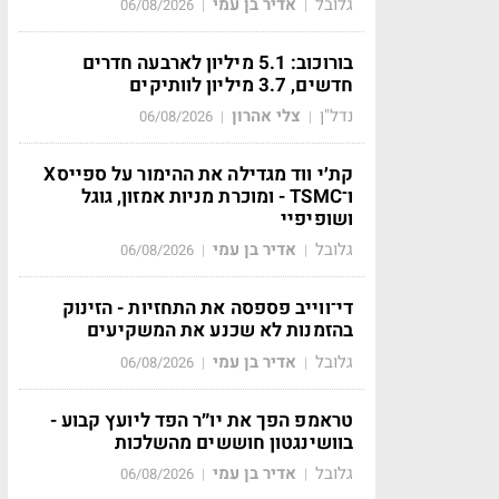
גלובל
אדיר בן עמי
06/08/2026
|
|
בורוכוב: 5.1 מיליון לארבעה חדרים
חדשים, 3.7 מיליון לוותיקים
נדל"ן
צלי אהרון
06/08/2026
|
|
קת׳י ווד מגדילה את ההימור על ספייסX
ו־TSMC - ומוכרת מניות אמזון, גוגל
ושופיפיי
גלובל
אדיר בן עמי
06/08/2026
|
|
די־ווייב פספסה את התחזיות - הזינוק
בהזמנות לא שכנע את המשקיעים
גלובל
אדיר בן עמי
06/08/2026
|
|
טראמפ הפך את יו״ר הפד ליועץ קבוע -
בוושינגטון חוששים מהשלכות
גלובל
אדיר בן עמי
06/08/2026
|
|