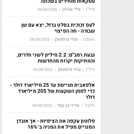
עסקאות ומחירים בשכונה
נדל"ן
צלי אהרון
06/08/2026
|
|
לעס זכוכית בסלט ברזל, יצא עם שן
שבורה - וזה הפיצוי
משפט
עוזי גרסטמן
06/08/2026
|
|
גבעת רמב"ם: 2.2 מיליון לשני חדרים,
והוותיקות יקרות מהחדשות
נדל"ן
עוזי גרסטמן
06/08/2026
|
|
אלפאבית מגייסת עד 25 מיליארד דולר -
כדי לממן השקעות של 205 מיליארד
דולר
גלובל
אדיר בן עמי
06/08/2026
|
|
פלוטון עקפה את הציפיות - אך אובדן
המנויים מפיל את המניה ב־16%