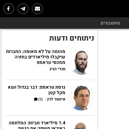
מחשבונים
ניתוחים ודעות
מהומה על לא מאומה: החברות
שיקבלו מיליארדים בחזרה
ממכסי טראמפ
מנדי הניג
גרסת טראמפ: דבר בגדול ושא
מקל קטן
|
איתמר לוין
(3)
1.4 מיליארד חביות: המלחמה
באיראן חשפה את הנשק