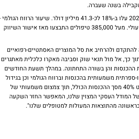
ההכנסות בתשעת החודשים הראשונים של 2024 עלו ב-18% לכ-41.3 מיליון דולר. שיעור הרווח הגולמי 
75.5%. המשך צמצום משמעותי בהפסד התפעולי. מעל 385,000 טיפולים התבצעו מאז אישור השיווק
 להתקדם ולהרחיב את סל המוצרים האסתטיים-רפואיים
ך כך, אל מול תנאי שוק וסביבה מאקרו כלכלית מאתגרים
רת ההכנסות והן בשורה התחתונה. במהלך תשעת החודשים
תה צמיחה דו-ספרתית משמעותית בהכנסות וברווח הגולמי וכן בגידול
במכירות החוזרות של פולסים המייצגות כמעט 40% מסך ההכנסות הכולל, תוך צמצום משמעותי של
 של המודל העסקי המצוין שלנו, המאפשר החזר השקעה
בראשונה מהתוצאות המעולות למטופלים שלנו".