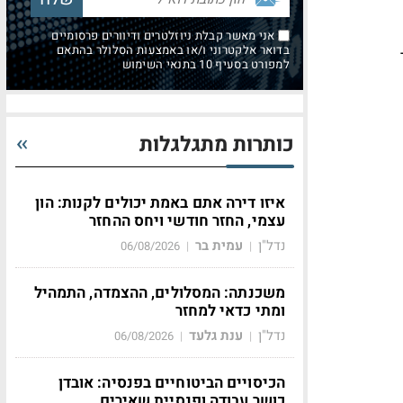
אני מאשר קבלת ניוזלטרים ודיוורים פרסומיים
-
בדואר אלקטרוני ו/או באמצעות הסלולר בהתאם
למפורט בסעיף 10 בתנאי השימוש
כותרות מתגלגלות
איזו דירה אתם באמת יכולים לקנות: הון
עצמי, החזר חודשי ויחס ההחזר
נדל"ן
עמית בר
06/08/2026
|
|
משכנתה: המסלולים, ההצמדה, התמהיל
ומתי כדאי למחזר
נדל"ן
ענת גלעד
06/08/2026
|
|
הכיסויים הביטוחיים בפנסיה: אובדן
כושר עבודה ופנסיית שאירים