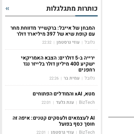
כותרות מתגלגלות
המבחן של אייבל: ברקשייר מדווחת מחר
עם קופת שיא של 397 מיליארד דולר
גלובל
עוזי גרסטמן
22:32
|
|
ירייה ב-5 דולרים: הצבא האמריקאי
ישקיע 400 מיליון דולר בלייזר נגד
רחפנים
גלובל
עמית בר
22:26
|
|
מטא, xAI והמודלים הפתוחים
BizTech
ענת גלעד
22:01
|
|
AI לעצמאים ולעסקים קטנים: איפה זה
חוסך כסף בפועל
BizTech
עוזי גרסטמן
22:01
|
|