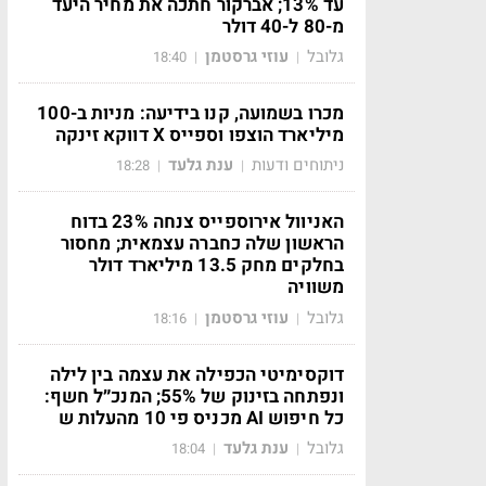
עד 13%; אברקור חתכה את מחיר היעד
מ-80 ל-40 דולר
גלובל
עוזי גרסטמן
18:40
|
|
מכרו בשמועה, קנו בידיעה: מניות ב-100
מיליארד הוצפו וספייס X דווקא זינקה
ניתוחים ודעות
ענת גלעד
18:28
|
|
האניוול אירוספייס צנחה 23% בדוח
הראשון שלה כחברה עצמאית; מחסור
בחלקים מחק 13.5 מיליארד דולר
משוויה
גלובל
עוזי גרסטמן
18:16
|
|
דוקסימיטי הכפילה את עצמה בין לילה
ונפתחה בזינוק של 55%; המנכ״ל חשף:
כל חיפוש AI מכניס פי 10 מהעלות ש
גלובל
ענת גלעד
18:04
|
|