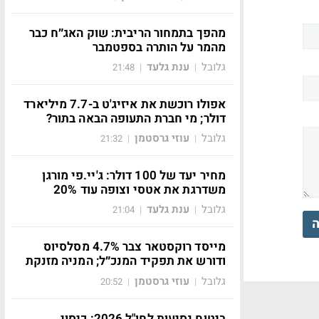
מהפך בתמחור הריבית: שוק האג״ח כבר
מהמר על הותרה בספטמבר
גלובל
ענת גלעד
21:48
|
|
אפולו רוכשת את איזיג'ט ב-7.7 מיליארד
דולר; מי חברת התעופה הבאה בתור?
גלובל
עוזי גרסטמן
21:32
|
|
מחיר יעד של 100 דולר: ג'יי.פי מורגן
משדרגת את אטסי וצופה עוד 20%
גלובל
ענת גלעד
21:04
|
|
ה
מייסד רוקסטאר צבר 4.7% מסלסיוס
ודורש את תפקיד המנכ״ל; המניה מזנקת
גלובל
עוזי גרסטמן
20:52
|
|
ביטוח נסיעות לחו"ל 2026: כיסוי,