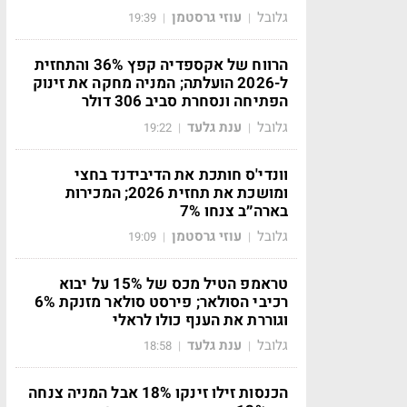
גלובל
עוזי גרסטמן
19:39
|
|
הרווח של אקספדיה קפץ 36% והתחזית
ל-2026 הועלתה; המניה מחקה את זינוק
הפתיחה ונסחרת סביב 306 דולר
גלובל
ענת גלעד
19:22
|
|
וונדי'ס חותכת את הדיבידנד בחצי
ומושכת את תחזית 2026; המכירות
בארה״ב צנחו 7%
גלובל
עוזי גרסטמן
19:09
|
|
טראמפ הטיל מכס של 15% על יבוא
רכיבי הסולאר; פירסט סולאר מזנקת 6%
וגוררת את הענף כולו לראלי
גלובל
ענת גלעד
18:58
|
|
הכנסות זילו זינקו 18% אבל המניה צנחה