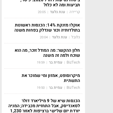
תביעות ומה לא כלול
קריירה
ענת גלעד
20:05
|
|
אוקלו מזנקת 14%: הכנסות ראשונות
בתולדותיה וכור שנדלק בפחות משנה
גלובל
ענת גלעד
20:04
|
|
חלון ההקשר: מה המודל זוכר, מה הוא
שוכח ולמה זה משנה
BizTech
עמית בר
19:59
|
|
מיקרוסופט, אמזון ומי שמוכר את
התשתית
BizTech
עמית בר
19:50
|
|
הכנסות שיא של 9 מיליארד דולר
לסאנדיסק, אבל התחזית מכבידה; המניה
יורדת יום שלישי ברציפות לאזור 1,230