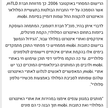
הרישום המסחרי באוקטובר 2006. כך מדווחת חברת mTLD,
אשר הוסמכה על ידי החברות הבולטות בתעשיית הסלולאר
והאינטרנט להקצות החל שמות דומיין בסיומת .mobi.
לדברי איתן בהיר, מנכ"ל חברת דוטמובי, המתמחה העוסקת
ביזמות בתחום האינטרנט הסלולרי, הקמת פורטלים,
אינדקסים ואתרי אינטרנט בסלולר עבור, "הגידול הנמשך
ברישום כתובות .mobi מממחיש כי מפתחי התוכן מתמקדים
בימים אלו בהקמת אתרים איכתיים ויישומים לטלפונים
סלולריים. עד כה הוקמו מיליוני דפי תוכן שימוש חי באתרי
.mobi ולרבים מן המותגים הבינלאומיים המוכרים כבר יש
אתרי .mobi, המאפשרים לאנשים לגלוש לאתרי האינטרנט
שלהם שפותחו לסביבת הסלולר באמצעות מכשירי טלפון
סלולרי".
"מותגים במגוון ענפים אימצו במהירות את אתרי האינטרנט
הסלולרי ואת כתובות .mobi תוך הבנה כי הם פונים