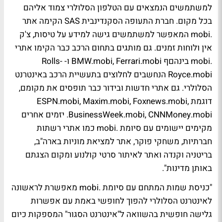
למשתמשים הנמצאים עם הטלפון הסלולרי צמוד אליהם
בכל מקום. חברת התעופה הסקנדינבית SAS הקימה אתר
.mobi המאפשר למשתמשים גישה למידע על טיסות, צ'ק
אין ולוחות זמנים. גם מותגים בתחום הרכב כבר הקימו אתרי
.mobi בינהםף BMW.mobi, Ferrari.mobi ו- Rolls-
Royce.mobi הנחשבים לחלוצים בתעשיית הרכב באינטרנט
הסלולרי. גם אתרי חדשות ובידור כבר תופסים את מקומם,
דוגמת ESPN.mobi, Maxim.mobi, Foxnews.mobi,
BusinessWeek.mobi, CNNMoney.mobi. יזמים אחרים
מקימים יישומים עם סיומת .mobi כמו אתרי רשתות
חברתיות, משחקי פוקר, אתר למציאת מוניות בארה"ב,
בריטניה וקנדה ואתר לאיתור סרטי קולנוע ומקום הצגתם
באותן מדינות".
"כניסת שמות המתחם עם סיומת .mobi מאפשרת לראשונה
לאינטרנט הסלולרי להפוך לחופשי באמת עם אפשרות
גלישה חופשית בהשוואה ל"אינטרנט הסגור" המספקות כיום