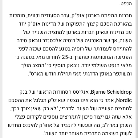
הנפט.
חברות המפתח בארגון אופ"ק, ערב הסעודית וכווית, תומכות
בהארכת הסכם קיצוץ התפוקות של מדינות אופ"ק יחד
עם מדינות שאינן חברות בארגון למחצית השנייה של
השנה, אך שר האנרגיה של רוסיה אלכסנדר נובאק סירב
להתייחס לעמדתה של רוסיה בנוגע להסכם שכזה לפני
הפגישה המשותפת שתערך ב-25 לחודש מאי, בטענה כי
מלאי הנפט העולמי יורד. נובאק הוסיף כי "המצב הולך
ומשתפר באופן הדרגתי מאז תחילת חודש מארס".
Bjarne Schieldrop, אנליסט הסחורות הראשי של בנק
Nordic, אמר כי הוא אינו מצפה שאופ"ק תגלגל את ההסכם
למחצית השנייה של השנה. לדבריו, "לא רק שאין צורך בכך,
אלא שזה גם ייצור סיכון לתמריצים נוספים לקידום פצלי
השמן בארה"ב, מה שעשוי להכביד על אופ"ק להיכנס מחדש
לשוק בעוצמה המרבית מאוחר יותר השנה".