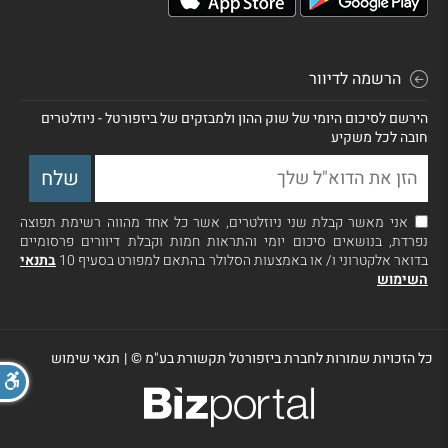
הרשמה לדיוור
הירשם לסיכום היומי של שוק ההון ולמבזקים של ביזפורטל - ניוזלטרים
חובה לכל משקיע
אני מאשר קבלת שני ניוזלטרים, אשר כל אחד מהווה רשימת תפוצה
נפרדת, בנושאים סיכום יומי והתראות חמות וקבלת דיוורים פרסומיים
בדואר אלקטרוני ו/ או באמצעות הסלולר בהתאם למפורט בסעיף 10
בתנאי
השימוש
כל הזכויות שמורות לחברת ביזפורטל תקשורת בע"מ ©
|
תנאי שימוש