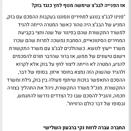
אז הפנייה לבג"צ שימשה מנוף לחץ כנגד בזק?
"פנינו לבג"צ בנוגע למחירים ונסוגנו בעקבות ההסכם עם בזק,
המניע של הבג"צ היה טהור כאשר המטרה הייתה להגיד
למשרד התקשורת שהם בפיגור של שנה וחצי בקביעת
המחירים הסיטונאיים, הסחבת נמשכה למרות שהם שכרו
משרד ייעוץ לנושא. כשהולכים לבג"צ עם משרד התקשורת
וישנם טיעונים של ממש, אז ברור שהדבר תורם להסכמים
להגיע, המטרה לא הייתה ליצור לחץ על בזק אלא לקרוא
ולהגיד שהשוק הזה נמצא בחוסר איזון. בסופו של דבר,
ההסכם התאפשר בזכות שיתוף פעולה בין בזק, גילת ומשרד
התקשורת. מנכ"ל משרד התקשורת, ניהל את התהליך בצורה
חכמה, והוביל להסכם שבו כל הצדדים נדרשו להתגמש,
ובסופו של דבר כולם הרוויחו".
החברה עברה לרווח נקי ברבעון השלישי