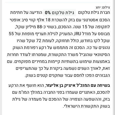
צילום: יחצ
חברת גילת טלקום
הודיעה על חתימת
גילת טלקום
0%
הסכם אסטרטגי עם בזק להשכרת 18 אלף קווי סיב אופטי
לתקופה של 15 שנה. ההסכם, בשווי כ-88 מיליון שקל,
מבוסס על מודל IRU, המעניק לגילת תעריף מופחת של 55
שקל לקו בחודש, כולל תחזוקה, לעומת 72 שקל שהיו
נהוגים עד כה. הסכם זה מתממש על רקע רפורמת השוק
הסיטונאי שהוביל משרד התקשורת, שמטרתו לעודד תחרות
באמצעות שימוש בתשתיות קיימות במחירים מפוקחים. עם
זאת, לאורך השנים נשמעה ביקורת על כך שהתעריפים
הגבוהים הפכו לחסם עבור שחקנים קטנים בשוק.
בשיחה עם המנכ"ל איציק בן אליעזר
, הוא חושף את הרקע
להסכם, האתגרים שעמדו בפני החברה במהלך המו"מ עם
בזק, וההשפעה הצפויה של ההסכם על מעמדה של גילת
בשוק התקשורת הישראלי.