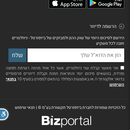
הרשמה לדיוור
הירשם לסיכום היומי של שוק ההון ולמבזקים של ביזפורטל - ניוזלטרים
חובה לכל משקיע
אני מאשר קבלת שני ניוזלטרים, אשר כל אחד מהווה רשימת תפוצה
נפרדת, בנושאים סיכום יומי והתראות חמות וקבלת דיוורים פרסומיים
בדואר אלקטרוני ו/ או באמצעות הסלולר בהתאם למפורט בסעיף 10
בתנאי
השימוש
כל הזכויות שמורות לחברת ביזפורטל תקשורת בע"מ ©
|
תנאי שימוש