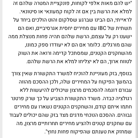
"יש להם מאות אלפי לקוחות, פונקציית המטרה שלהם זה
למלא את הרשת בין אם זה לקוח קמעונאי או סיטונאי.
לראייתי, הם הבינו שברגע שסלקום והוט הולכים ביחד על
תשתית של IBC עם מחירים יחסית אגרסיביים, ואם הם
ישענו רק על עצמם, הרשת שלהם תהיה פחות מנוצלת ממה
שהם מורגלים. כלומר אם הם לא יעודדו ספק כמונו,
מהשחקנים הקטנים, שמסתכל קדימה ורואה את השוק
לטווח ארוך, הם לא יצליחו למלא את הרשת שלהם.
בנוסף, בזק מעוניינת להוכיח למשרד התקשורת שאין צורך
בהמשך הפיקוח על המחירים שלה, ולכן ההסכם מהווה
עבורם דוגמה להסכמים מרצון שיכולים להיעשות ללא
רגולציה כבדה. משרד התקשורת הצביע על כך שרק פרטנר
חתמו איתם קודם, והשחקנים הקטנים נשארו עם מחירים
גבוהים. ההסכם הנוכחי מדגים מצד בזק שהם יכולים לעבוד
עם שחקנים קטנים ולהציע מחירים תחרותיים מרצון, מה
שמחזק את טענתם שהפיקוח פחות נחוץ".