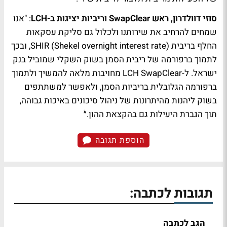
סוזי דוולדרון, ראש SwapClear וריביות יציגות ב-LCH
: "אנו
שמחים להרחיב את שירותנו ולכלול גם סליקת עסקאות
החלף בריבית SHIR (Shekel overnight interest rate), ובכך
לתמוך ברפורמה של ריבית הסמן בשוק השקלי שמוביל בנק
ישראל. ל-LCH SwapClear מחויבות מלאה להמשיך ולתמוך
ברפורמה הגלובלית בריביות הסמן, ולאפשר למשתתפים
בשוק ליהנות מהיתרונות של ניהול סיכונים באיכות גבוהה,
תוך הגברת היעילות גם בהקצאת ההון.״ֹ
הוספת תגובה
תגובות לכתבה:
הגב לכתבה