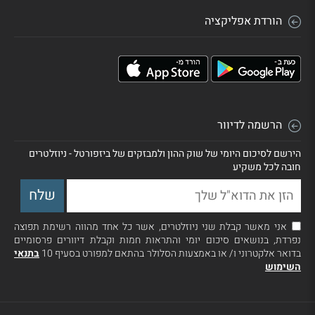
הורדת אפליקציה
הרשמה לדיוור
הירשם לסיכום היומי של שוק ההון ולמבזקים של ביזפורטל - ניוזלטרים
חובה לכל משקיע
אני מאשר קבלת שני ניוזלטרים, אשר כל אחד מהווה רשימת תפוצה
נפרדת, בנושאים סיכום יומי והתראות חמות וקבלת דיוורים פרסומיים
בדואר אלקטרוני ו/ או באמצעות הסלולר בהתאם למפורט בסעיף 10
בתנאי
השימוש