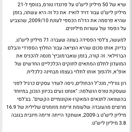
שיא של 50 מיליון ליש"ט על פרננדו טורס, בנוסף ל-21
מיליון ליש"ט עבור דויד לואיז. את כל זה היא עשתה, בזמן
שהיא פרסמה את הדו"ח הכספי לעונת 2009/10, שהצביע
על הפסד של עשרות מיליונים.
למעשה, צ'לסי הפסידה בעונה שעברה 71 מיליון ליש"ט,
בדיוק אותו סכום שהיא הוציאה עבור החלוץ הספרדי והבלם
הברזילאי. זה קורה, בזמן שאברמוביץ' מנסה להכניס את
המועדון לתלם המתאים לחוקים הכלכליים החדשים של
אופ"א, ולהפוך אותו לתלוי בעצמו מבחינה כלכלית.
רון גורליי, מנכ"ל הכחולים, ניסה לשדר עסקים כרגיל לפני
שעסקת טורס הושלמה: "אנחנו נעים בכיוון הנכון, במיוחד
בהשוואה לתנאים המאקרו-אקונומיים הקשים". בצ'לסי
מרוצים מהעובדה שלעומת זרימת מזומנים שלילית של 16.9
מיליון ליש"ט ב-2009, אשתקד הייתה זרימה חיובית בגובה
3.8 מיליון ליש"ט.