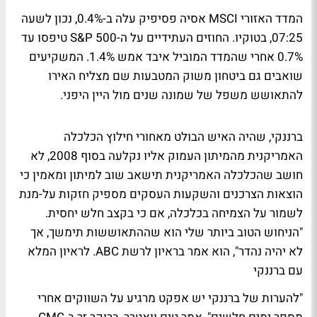
המדד האזורי MSCI אסיה פסיפיק עלה ב-0.4%, נכון לשעה
07:25, בטוקיו. החוזים העתידיים על ה-S&P 500 טיפסו עד
0.7% אחרי שהמדד המוביל איבד אמש 1.4%. המשקיעים
שואבים גם ביטחון משוק המטבעות שם מצליח האירו
להתאושש משפל של שמונה שנים מול היין היפני.
ברננקי, שהיה האיש הבולט מאחורי חילוץ הכלכלה
האמריקנית מהמיתון העמוק אליו נקלעה בסוף 2008, לא
חושב שהכלכלה האמריקנית תישאב שוב למיתון ומאמין כי
הוצאות הצרכנים והשקעות העסקים מספיק חזקות על-מנת
לשמור על הצמיחה בכלכלה, אם כי בקצב חלש יחסית.
"הניחוש הטוב ביותר שלי הוא שההתאוששות תימשך, אך
לא יהיה נהדר", הוא אמר בראיון לרשת ABC.
לראיון המלא
עם ברננקי
"להערות של ברננקי יש אפקט מרגיע על השווקים אחרי