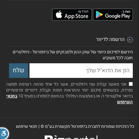
הרשמה לדיוור
הירשם לסיכום היומי של שוק ההון ולמבזקים של ביזפורטל - ניוזלטרים
חובה לכל משקיע
אני מאשר קבלת שני ניוזלטרים, אשר כל אחד מהווה רשימת תפוצה
נפרדת, בנושאים סיכום יומי והתראות חמות וקבלת דיוורים פרסומיים
בדואר אלקטרוני ו/ או באמצעות הסלולר בהתאם למפורט בסעיף 10
בתנאי
השימוש
כל הזכויות שמורות לחברת ביזפורטל תקשורת בע"מ ©
|
תנאי שימוש