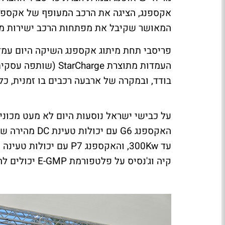
המאושר שקיבל את מפתחות הרכב ישירות ממ
פריסבי תחת מיתוג אקספנג השיקה היום עמ
העמדות מתוצרת
StarCharge
(שותפה עסקי
בודד, ובמקרה של ארבעה רכבים בו זמנית, כ
על כבישי ישראל נוסעות היום לא מעט מכוניו
האקספנג
G6
עם יכולות טעינת
DC
מהירה שב
עד
300Kw
, והאקספנג
P7
עם יכולות טעינה
קיה וג'נסיס על פלטפורמת
E-GMP
יכולים לה