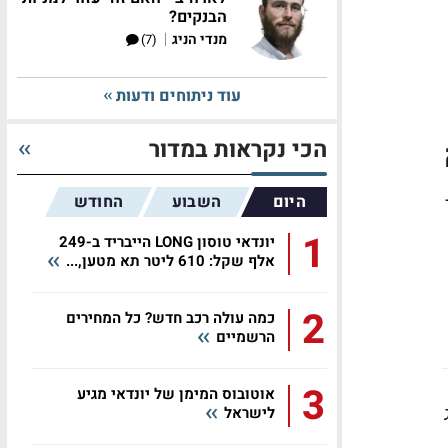
הבנקים?
|
מנדי הניג
(7)
עוד ניתוחים ודעות
הכי נקראות במדור
היום
השבוע
החודש
1
יונדאי טוסון LONG הייבריד ב-249
אלף שקל: 610 ליטר תא מטען,...
2
כמה עולה רכב חדש? כל המחירים
הרשמיים
3
אוטובוס המימן של יונדאי מגיע
לישראל