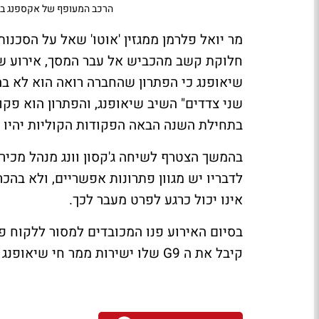
הרכב המעופף של אקספנג בישר
מר יואל פלרמן ממגזין 'אוטו' שאל על הסכנ
חלוקת קשב מהכביש אל עבר המסך, אירוע שג
שיאופנג כי הפתרון שהחברה רואה הוא לא בה
שני צדדים" השיב שיאופנג, והפתרון הוא פקודו
בתחילת השנה הבאה הפקודות הקוליות יהיו 
בהמשך הצטרף לשיחה ג'קסון וונג מנהל מכירות
לדבריו יש מגוון פתרונות אפשריים, ולא בה
אינו יכול כרגע לפרט מעבר לכך.
קיבל את ה
G9
שלו ישירות ממר חי שיאופנג ה