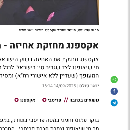
מר חי שיאופנג, מייסד ומנכ"ל אקספנג. צילום יואב פולס
אקספנג מחזקת אחיזה - מ
אקספנג מחזקת את האחיזה בשוק הישראלי ע
חי שיאופנג לצד שגריר סין בישראל, לרגל
המעופף (שעדיין ללא אישורי רת"א) ומסירת האקספנג ה - 
יואב פולס
14/09/2025 16:14
|
נושאים בכתבה
פריסבי
אקספנג
בוקר עמוס וחגיגי במטה פריסבי בשורק, במעמד
מר חי שיאופנג וצמרת חברת פריסבי.
החברה 