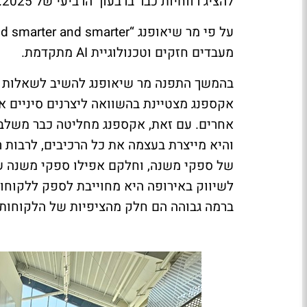
להציג רווחיות כבר ברבעון
הרביעי של 2025.
על פי מר שיאופנג
“cars will be smarter and smarter and smarter”
מעבדים חזקים וטכנולוגיית
AI
מתקדמת.
בהמשך התפנה מר שיאופנג להשיב לשאלות עי
אקספנג מצטיינת בהשוואה ליצרנים סיניים אחר
אחרים. עם זאת, אקספנג מחליטה כבר משלב ה
והיא מייצרת בעצמה את כל הרכיבים, לרבות ר
של ספקי משנה, וחלקם אפילו ספקי משנה של
לשיווק באירופה היא מחוייבת לספק ללקוחות
ברמה גבוהה הם חלק מהציפיות של הלקוחות 