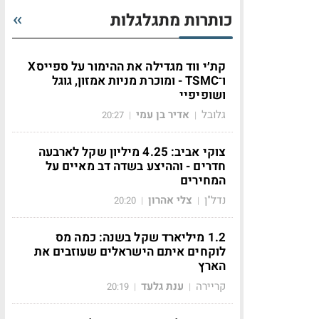
כותרות מתגלגלות
קת׳י ווד מגדילה את ההימור על ספייסX
ו־TSMC - ומוכרת מניות אמזון, גוגל
ושופיפיי
גלובל
אדיר בן עמי
20:27
|
|
צוקי אביב: 4.25 מיליון שקל לארבעה
חדרים - וההיצע בשדה דב מאיים על
המחירים
נדל"ן
צלי אהרון
20:20
|
|
1.2 מיליארד שקל בשנה: כמה מס
לוקחים איתם הישראלים שעוזבים את
הארץ
קריירה
ענת גלעד
20:19
|
|