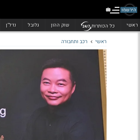
הירשמו
ראשי
שוק ההון
גלובל
נדל"ן
כל הכותרות
ראשי
רכב ותחבורה