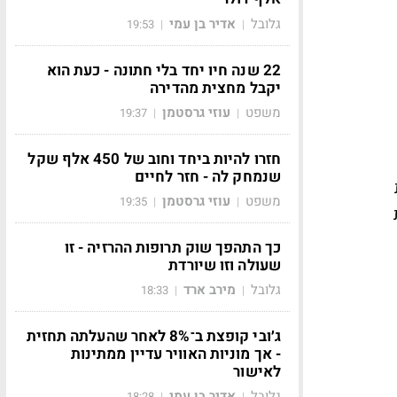
גלובל
אדיר בן עמי
19:53
|
|
22 שנה חיו יחד בלי חתונה - כעת הוא
יקבל מחצית מהדירה
משפט
עוזי גרסטמן
19:37
|
|
חזרו להיות ביחד וחוב של 450 אלף שקל
שנמחק לה - חזר לחיים
משפט
עוזי גרסטמן
19:35
|
|
כך התהפך שוק תרופות ההרזיה - זו
שעולה וזו שיורדת
גלובל
מירב ארד
18:33
|
|
ג׳ובי קופצת ב־8% לאחר שהעלתה תחזית
- אך מוניות האוויר עדיין ממתינות
לאישור
גלובל
אדיר בן עמי
18:28
|
|