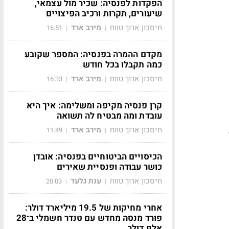
הפקדות לפנסיה: שכיר מול עצמאי,
שיעורים, תקרות ורכיב הפיצויים
חיסכון ארוך טווח
מירב ארד
16:51
|
|
מקדם ההמרה בפנסיה: המספר שקובע
כמה תקבלו בכל חודש
חיסכון ארוך טווח
מירב ארד
16:33
|
|
קרן פנסיה מקיפה ומשלימה: איך היא
עובדת ומה מבטיח לה תשואה
חיסכון ארוך טווח
מירב ארד
11:49
|
|
הכיסויים הביטוחיים בפנסיה: אובדן
כושר עבודה ופנסיית שאירים
חיסכון ארוך טווח
ענת גלעד
20:03
|
|
אחרי מחיקות של 19.5 מיליארד דולר:
פורד מנסה מחדש עם טנדר חשמלי ב־28
אלף דולר