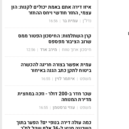
איזו דירה אתם באמת יכולים לקנות: הון
עצמי, החזר חודשי ויחס ההחזר
נדל"ן
עמית בר
16:56
|
|
קרן השתלמות: החיסכון הפטור ממס
שרוב הציבור מפספס
חיסכון ארוך טווח
מירב ארד
12:56
|
|
עמית אפשר בצורה חריגה להכשרה
ביטוח לתקן כתב הגנה באיחור
משפט
איתמר לוין
16:55
|
|
שכר חדר ב-200 דולר - וזכה במחצית
מדירת המנוחה
משפט
עוזי גרסטמן
16:55
|
|
כמה עולה דירה בנופי ים? הפער בתוך
השכונה מגיע ל-36 אלף שקל למ"ר