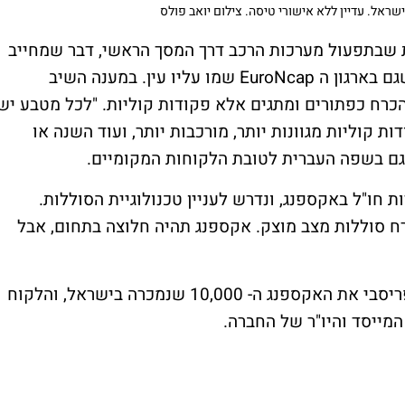
אל. עדיין ללא אישורי טיסה. צילום יואב פולס
ות שבתפעול מערכות הרכב דרך המסך הראשי, דבר שמחייב
ם בארגון ה
EuroNcap
שמו עליו עין. במענה השיב
כרח כפתורים ומתגים אלא פקודות קוליות. "לכל מטבע יש
ת קוליות מגוונות יותר, מורכבות יותר, ועוד השנה או
גם בשפה העברית לטובת הלקוחות המקומיים.
 חו"ל באקספנג, ונדרש לעניין טכנולוגיית הסוללות.
כרח סוללות מצב מוצק. אקספנג תהיה חלוצה בתחום, אבל
בסיום האירוע פנו המכובדים למסור ללקוח פריסבי את האקספנג ה- 10,000 שנמכרה בישראל, והלקוח
מייסד והיו"ר של החברה.