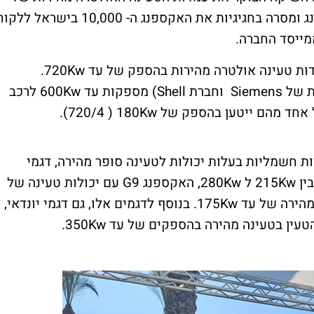
אקספנג, הציגה את הרכב המעופף של אקספנג ומסרה בחגיגיות את האקספנג ה- 10,000 בישראל ל
ייסד החברה.
דות טעינה אולטרה מהירות בהספק של עד
720Kw
.
ת של
Siemens
וחברת
Shell
) מספקות עד
600Kw
לרכב
ל אחד מהם ייטען בהספק של
180Kw
( 720/4).
ת חשמליות בעלות יכולות לטעינה סופר מהירה, דגמי
ין
215Kw
ל
280Kw
, האקספנג
G9
עם יכולות טעינה של
 מהירה של עד
175Kw
. בנוסף לדגמים אלו, גם דגמי יונדאי,
טעין בטעינה מהירה בהספקים של עד
350Kw
.