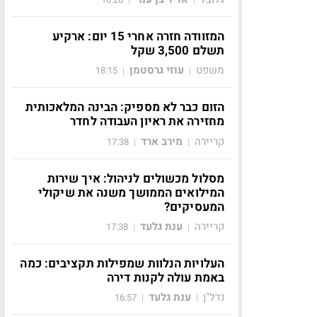
המזוודה חזרה אחרי 15 יום: ארקיע
תשלם 3,500 שקל
משפט
עוזי גרסטמן
18:15
|
|
הזום כבר לא מספיק: הבינה המלאכותית
מחזירה את ראיון העבודה לחדר
קריירה
מירב ארד
17:38
|
|
מסלול מכשולים לניהול: איך שירות
המילואים הממושך משנה את שיקולי
המעסיקים?
קריירה
ענת גלעד
17:38
|
|
העלויות הנלוות שמפילות תקציבים: כמה
באמת עולה לקנות דירה
נדל"ן
ענת גלעד
16:57
|
|