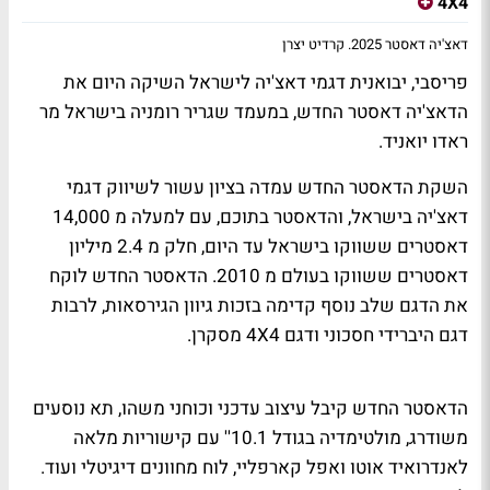
4X4
דאצ'יה דאסטר 2025. קרדיט יצרן
פריסבי, יבואנית דגמי דאצ'יה לישראל השיקה היום את
הדאצ'יה דאסטר החדש, במעמד שגריר רומניה בישראל מר
ראדו יואניד.
השקת הדאסטר החדש עמדה בציון עשור לשיווק דגמי
דאצ'יה בישראל, והדאסטר בתוכם, עם למעלה מ 14,000
דאסטרים ששווקו בישראל עד היום, חלק מ 2.4 מיליון
דאסטרים ששווקו בעולם מ 2010. הדאסטר החדש לוקח
את הדגם שלב נוסף קדימה בזכות גיוון הגירסאות, לרבות
דגם היברידי חסכוני ודגם 4
X
4 מסקרן.
הדאסטר החדש קיבל עיצוב עדכני וכוחני משהו, תא נוסעים
משודרג, מולטימדיה בגודל 10.1'' עם קישוריות מלאה
לאנדרואיד אוטו ואפל קארפליי, לוח מחוונים דיגיטלי ועוד.