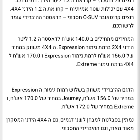
רוצים זול וחסכוני – קרו את ה 1.2 ליטר הידני. רוצים רכב
4
X
4 עם יכולות שטח אמיתיות – קחו את ה 1.2 הידני 4
X
4.
רוצים קרוסאובר
C-SUV
חסכוני – הדאסטר ההיברידי עומד
לרשותכם.
המחירים מתחילים ב 140.0 אש"ח לדאסטר ה 1.2 ליטר
הידני 4
X
2 ברמת גימור
Expression
. ה 4
X
4 משווק במחיר
של 156.0 אש"ח לרמת גימור
Expression
ו 170.0 אש"ח ל
4
X
4 ברמת גימור
Extreme
.
הדגם ההיברידי משווק בשלוש רמות גימור, ה
Expression
במחיר של 156.0 אש"ח,
Journey
במחיר של 170.0 אש"ח, ו
Extreme
במחיר של 172.0 אש"ח.
נמתין בסבלנות למבחן לשני דגמים, גם ה 4
X
4 הידני המסקרן
מאוד מאוד, וגם ההיברידי החסכוני.