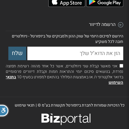
הרשמה לדיוור
הירשם לסיכום היומי של שוק ההון ולמבזקים של ביזפורטל - ניוזלטרים
חובה לכל משקיע
אני מאשר קבלת שני ניוזלטרים, אשר כל אחד מהווה רשימת תפוצה
נפרדת, בנושאים סיכום יומי והתראות חמות וקבלת דיוורים פרסומיים
בדואר אלקטרוני ו/ או באמצעות הסלולר בהתאם למפורט בסעיף 10
בתנאי
השימוש
כל הזכויות שמורות לחברת ביזפורטל תקשורת בע"מ ©
|
תנאי שימוש