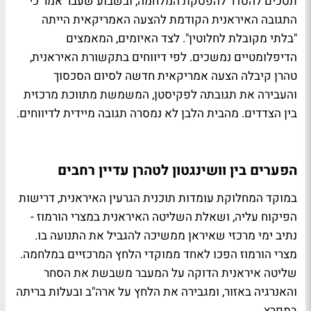
תסכים להסדר להפסקת המלחמה, ובשבוע שעבר אמר כי
התגובה האיראנית הקודמת להצעה האמריקאית הייתה
"בלתי מקובלת לחלוטין". לצד האיומים, המאמצים
הדיפלומטיים נמשכים. לפי דיווחים בתקשורת האיראנית,
טהרן קיבלה הצעה אמריקאית חדשה לסיום הסכסוך
והעבירה את תגובתה לפקיסטן, המשמשת מתווכת מרכזית
בין הצדדים. מהבית הלבן לא נמסרה תגובה מיידית לדיווחים.
הפערים בין וושינגטון לטהרן עדיין רחבים
במוקד המחלוקת עומדות תוכנית הגרעין האיראנית, דרישות
הפיקוח עליה, ושאלת השליטה האיראנית במצרי הורמוז -
נתיב ימי מרכזי שאיראן ממשיכה להגביל את התנועה בו.
מצרי הורמוז הפכו לאחד ממוקדי הלחץ המרכזיים במלחמה.
שליטה איראנית הדוקה על המעבר משבשת את הסחר
והאנרגיה באזור, ומגבירה את הלחץ על ארה"ב ובעלות בריתה
במפרץ.