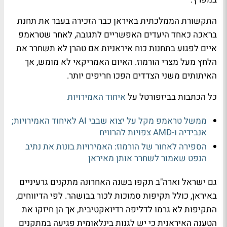
התקשורת הממלכתית באיראן כבר הזכירה בעבר את תחנת
בראכה כאחד היעדים האפשריים לתגובה, לאחר שטראמפ
איים לפגוע בתחנות כוח איראניות אם טהרן לא תשחרר את
הלחץ מעל מצרי הורמוז. האיום האמריקאי לא מומש, אך
האיתותים משני הצדדים הפכו חריפים יותר.
כל הכתבות בביזפורטל על
איחוד האמירויות
ממשל טראמפ מקל על יצוא שבבי AI לאיחוד האמירויות;
אנבידיה ו-AMD צפויות להרוויח
הספירה לאחור של הורמוז: האמירויות בונות את נתיב
הנפט שאמור לשחרר אותן מאיראן
גם ישראל וארה"ב תקפו בשנה האחרונה מתקנים גרעיניים
באיראן, כולל תקיפות סמוכות לכור בבושהר. לפי הדיווחים,
התקיפות לא גרמו לדליפה רדיואקטיבית, אך הן חיזקו את
הטענה האיראנית כי יש לגנות בינלאומית פגיעה במתקנים