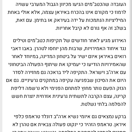
העובדה שהכטב"מים הגיעו מכיוון הגבול המערבי עשויה
לרמוז כי מקורם אינו בהכרח באיראן עצמה, אלא אולי באחת
המיליציות הנתמכות על ידה בעיראק או בתימן. עם זאת,
בשלב זה אף גורם לא קיבל אחריות.
האירוע מגיע לאחר חודשים של תקיפות כטב"מים וטילים
נגד איחוד האמירויות, שרבות מהן יוחסו לטהרן. באבו דאבי
רואים באיראן איום ישיר על ביטחון המדינה, במיוחד לאחר
שהאמירויות הודיעו כי יעמיקו את שיתוף הפעולה הביטחוני
עם ארה"ב וישראל. התקיפה ליד בראכה גם מחזירה לסדר
היום את הסיכון שבפגיעה עקיפה במתקנים גרעיניים. גם אם
הנזק הפעם נותר מחוץ למתחם הפנימי ולא נרשמה דליפת
קרינה, עצם הקרבה לתשתית גרעינית אזרחית יוצרת חשש
להסלמה בלתי נשלטת.
ברקע נמצאים גם איומי נשיא ארה״ב דונלד טראמפ כלפי
איראן. טראמפ הזהיר כי ינקוט פעולה צבאית אם טהרן לא