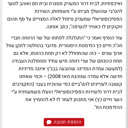
ואיכפתיות, לבית דרור המעניק מסגרת ובית חם ואוהב לנוער
להט"בי שהושלך מביתו ע"י משפחתו, השירות
הפסיכוסוציאלי שמעניק טיפול לאלה המצויים על סף תהום
וזקוקים לו כאוויר לנשימה", כתב אוחנה.
עוד הוסיף ואמר כי "התגלגלה לפתחו של שר הרווחה חברי
חה"כ חיים כץ הזדמנות היסטורית. מדובר בהחלטה לתקן עוול
ארוך שנים – כזה שהתחולל לא רק תחת כהונתו, אלא גם
תחת כהונתם של שרי רווחה מיש עתיד וממפלגת העבודה
(למעשה עמדת המדינה שהובעה בבג"ץ איננה מדיניות
חדשה אלא עמדה שנוהגת מאז 2008) – וכמי שאוזנו
קשובה לעניינים להט"ביים כפי שהוכיח בעבר (התקציבים
לבית דרור ולשירות הפסיכוסוציאלי הועלו משמעותית ע"י
השר חיים כץ) אני מתכוון לעזור לו לא להחמיץ את
ההזדמנות הזו".
הוספת תגובה