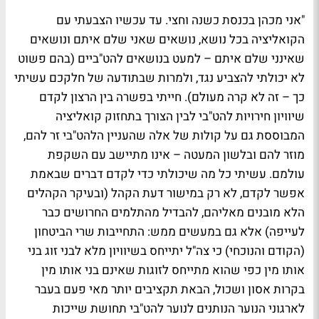
"אני מכהן בכנסת כשנה וחצי. עד עכשיו הצבעתי עם
הקואליציה בכל נושא, נושאים שאני שלם איתם ונושאים
שאינני שלם איתם – למעט בנושאים להט"ביים (בהם פשוט
לא יכולתי להצביע נגד, ולמרות שבתודעה של חלקכם עשיתי
כך – זה לא קרה מעולם). חייתי בפשרה בין הרצון לקדם
שיוויון חירויות להט"בי לבין הצורך בתחזוק קואליציה
המבוססת גם על קולות של אלה שהעניין הלהט"בי זר להם,
מוזר להם ובלשון המעטה – אינו מתיישב עם השקפת
עולמם. עשיתי כל מה שיכולתי כדי לקדם דברים שבאמת
אפשר לקדם, לא רק במישור דעת הקהל (ובעיקר הקהלים
הלא מובנים מאליהם, להבדיל מהתלמים החרושים כבר
לעייפה) אלא גם במעשים ממש: התחייבות שרי הביטחון
(הקודם והנוכחי) כי צה"ל יתייחס בשיוויון מלא לבני זוג בני
אותו מין כפי שהוא מתייחס לזוגות שאינם בני אותו מין
בקרות אסון ושכול, הבאת תקציבים יותר מאי פעם בעבר
לארגוני הנוער הנותנים לנוער להט"בי תחושת שייכות