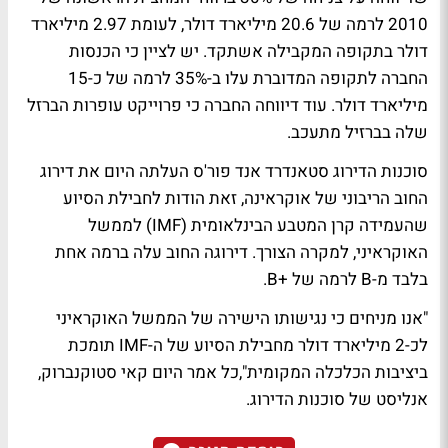
2010 לרמה של 20.6 מיליארד דולר, לעומת 2.97 מיליארד
דולר בתקופה המקבילה אשתקד. יש לציין כי הכנסות
החברה לתקופה המדוברת עלו ב-35% לרמה של כ-15
מיליארד דולר. עוד דיווחה החברה כי פרוייקט עופרות הברזל
שלה בברזיל מתעכב.
סוכנות הדירוג סטאנדרד אנד פור'ס העלתה היום את דירוג
החוב הריבוני של אוקראינה, זאת הודות לחבילת הסיוע
שהעמידה קרן המטבע הבינלאומית (IMF) לממשל
האוקראיני, למקרה הצורך. דירוגה החוב עלה ברמה אחת
בלבד מ-B לרמה של +B.
"אנו מניחים כי נגישותו הישירה של הממשל האוקראיני
לכ-2 מיליארד דולר מחבילת הסיוע של ה-IMF תומכת
ביציבות הכלכלה המקומית",כל אמר היום קאי סטוקנברוק,
אנליסט של סוכנות הדירוג.