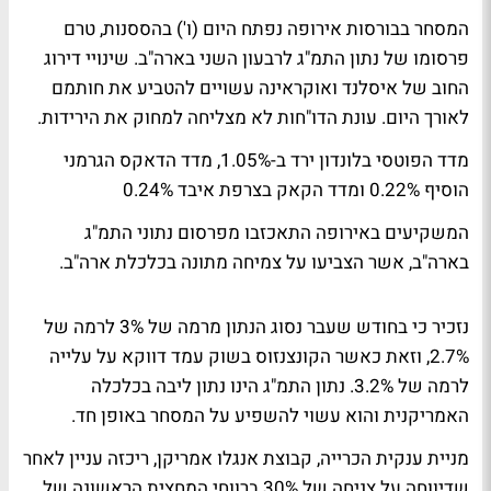
המסחר בבורסות אירופה נפתח היום (ו') בהססנות, טרם
פרסומו של נתון התמ"ג לרבעון השני בארה"ב. שינויי דירוג
החוב של איסלנד ואוקראינה עשויים להטביע את חותמם
לאורך היום. עונת הדו"חות לא מצליחה למחוק את הירידות.
מדד הפוטסי בלונדון ירד ב-1.05%, מדד הדאקס הגרמני
הוסיף 0.22% ומדד הקאק בצרפת איבד 0.24%
המשקיעים באירופה התאכזבו מפרסום נתוני התמ"ג
בארה"ב, אשר הצביעו על צמיחה מתונה בכלכלת ארה"ב.
נזכיר כי בחודש שעבר נסוג הנתון מרמה של 3% לרמה של
2.7%, וזאת כאשר הקונצנזוס בשוק עמד דווקא על עלייה
לרמה של 3.2%. נתון התמ"ג הינו נתון ליבה בכלכלה
האמריקנית והוא עשוי להשפיע על המסחר באופן חד.
מניית ענקית הכרייה, קבוצת אנגלו אמריקן, ריכזה עניין לאחר
שדיווחה על צניחה של 30% ברווחי המחצית הראשונה של