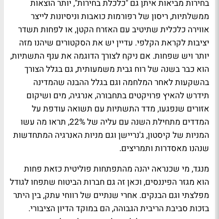
בחירות מביאות איתן גם "כלכלת בחירות", יותר הוצאות
ממשלתיות, ריסון של רפורמות כואבות וניסיונות לייצר
אווירה כלכלית שתיטיב עם האזרח הקטן, או לפחות תשדר
יציבות לקראת הקלפי. עדיין יש את הסקטורים שיהנו מזה
יותר ויש שפחות. אם ניקח לצורך הדוגמה את ענף התשתיות,
הוא כבר בשנה של רוח גבית משמעותית, גם בגלל הצורך
בהשקעות לאחר המלחמה וגם בגלל ההבנה שהמדינה
תידרש להאיץ פרויקטים בתחבורה, אנרגיה, מים ושיקום
אזורים שנפגעו, מדד התשתיות עם תשואה עודפת על
המדדים מתחילת השנה עם עליה של 22%, תראו מה עשו
המניות של קיסטון, ג'נריישן וגם מניות האנרגיה המתחדשות
שנהנו מאסדרות ותמריצים.
מנגד, מי שכנראה יהנה מהתפתחות פוליטית כזאת פחות
הוא מגזר הפיננסים, וכאן זה גם חברות הביטוח שתפחו לגודל
מפלצתי וגם הבנקים. אחרי שנתיים של רווחי עתק, בין היתר
בזכות סביבת הריבית הגבוהה, הם במוקד הדיון הציבורי.