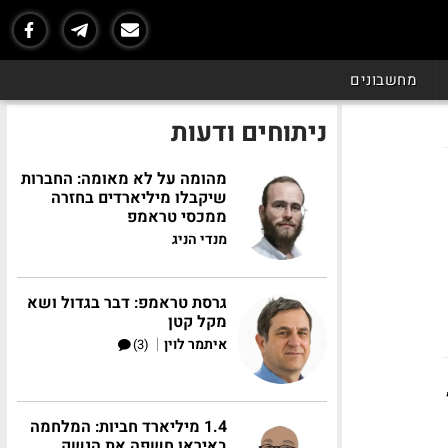
מחשבונים
ניתוחים ודעות
מהומה על לא מאומה: החברות
שיקבלו מיליארדים בחזרה
ממכסי טראמפ
מנדי הניג
גרסת טראמפ: דבר בגדול ושא
מקל קטן
|
איתמר לוין
(3)
1.4 מיליארד חביות: המלחמה
באיראן חשפה את הנשק