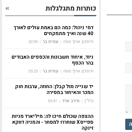
כותרות מתגלגלות
דמי ניהול: כמה הם באמת עולים לאורך
40 שנה ואיך מתמקחים
חיסכון ארוך טווח
עמית בר
02:09
|
|
ניוד, איחוד חשבונות והכספים האבודים
בהר הכסף
חיסכון ארוך טווח
עמית בר
05:25
|
|
יד שנייה מול קבלן: החוזה, ערבות חוק
המכר והאיחור במסירה
נדל"ן
מירב ארד
03:41
|
|
ההצפה שכולם חיכו לה: מיליארד מניות
ספייסX שוחררו למסחר - והמניה דווקא
ה
זינקה