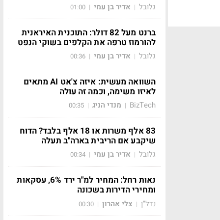
גלובל
אדיר בן עמי
01:00
|
|
ברנט מעל 82 דולר: התוכנית האיראנית
להורמוז טרפה את הקלפים בשוקי הנפט
גלובל
אדיר בן עמי
00:36
|
|
השוואה מעשית: איזה צ'אט AI מתאים
לאיזו משימה, וכמה זה עולה
BizTech
מנדי הניג
00:35
|
|
83 אלף משרות או 18 אלף בלבד? הדוח
שיקבע אם הריבית בארה"ב תעלה
גלובל
אדיר בן עמי
00:34
|
|
נאות רחל: המחיר למ"ר ירד 6%, עסקאות
ומחירי הדירות בשכונה
נדל"ן
צלי אהרון
00:30
|
|