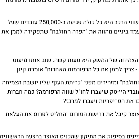
ולהכשיר פגיעה חמורה במאות אלפי עובדים". כך אומרת נגה קינן, יו"ר פורום ה-CFO בתגובה לרפורמה
לדברי קינן, בניגוד לשאר הרפורמות, רפורמת שווי הרכב היא כל כולה פגיעה ב-250,000 עובדים שעל
מד ביניים מהווה את "הפרה החולבת" שתפקידה לממן את
ת הצמיחה של המשק היא טעות קשה. שוב אותו מיעוט
צריך לממן את כל הרפורמות האחרות" אומרת קינן.
ולבת" ומזהירים מפני "כריתת הענף עליו יושבת הצמיחה
בדי היי-טק שיעברו לחו"ל שווה הרפורמה? כמה חברות
 את הפריפריות ויעברו למרכז?
אוצר קיבל את דרישת הפורום והחליט לפרוס את העלאת
יינים בסיפוק את התיקון שהכניס האוצר בהצעה הראשונית