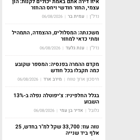
איזו דירה אתם באמת יכולים לקנות: הון
עצמי, החזר חודשי ויחס ההחזר
נדל"ן
עמית בר
06/08/2026
|
|
משכנתה: המסלולים, ההצמדה, התמהיל
ומתי כדאי למחזר
נדל"ן
ענת גלעד
06/08/2026
|
|
מקדם ההמרה בפנסיה: המספר שקובע
כמה תקבלו בכל חודש
חיסכון ארוך טווח
מירב ארד
06/08/2026
|
|
בגלל החלפיניו: צ׳יפוטלה נפלה ב-13%
השבוע
גלובל
אדיר בן עמי
06/08/2026
|
|
נווה עוז: 33,700 שקל למ"ר בחדש, 25
אלף ביד שנייה