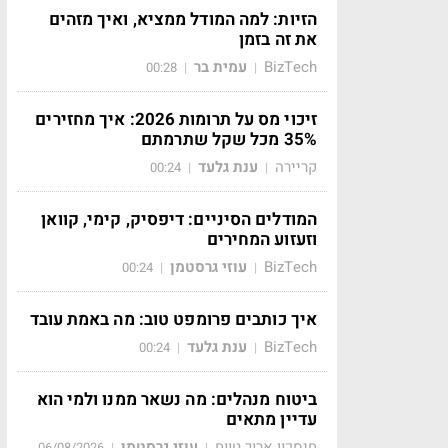
הזיות: למה המודל ממציא, ואיך מזהים
את זה בזמן
BizTech
עמית בר
00:28
|
|
זיכוי מס על תרומות 2026: איך מחזירים
35% מכל שקל שתרמתם
קריירה
ענת גלעד
00:24
|
|
המודלים הסיניים: דיפסיק, קימי, קוואן
וזעזוע המחירים
BizTech
עוזי גרסטמן
00:24
|
|
איך כותבים פרומפט טוב: מה באמת עובד
BizTech
ענת גלעד
00:24
|
|
ביטוח מנהלים: מה נשאר ממנו ולמי הוא
עדיין מתאים
חיסכון ארוך טווח
עוזי גרסטמן
06/08/2026
|
|