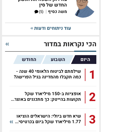
החדש של סין
|
משה כסיף
(5)
עוד ניתוחים ודעות
הכי נקראות במדור
היום
השבוע
החודש
1
שילמתם לביטוח הלאומי 40 שנה -
כמה תקבלו מהמדינה בגיל הפרישה?
2
אופציות ב-150 מיליארד שקל
תקועות בהייטק: כך מתכננים באוצר...
3
שיא חדש ביולי: הישראלים הוציאו
1.77 מיליארד שקל ביום בכרטיסי...