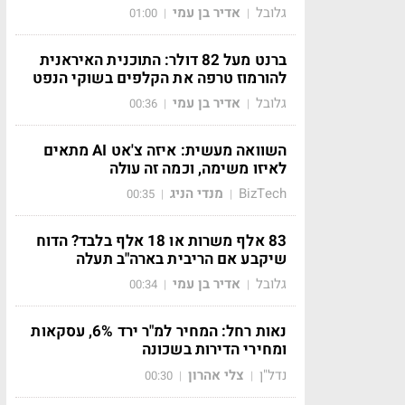
גלובל
אדיר בן עמי
01:00
|
|
ברנט מעל 82 דולר: התוכנית האיראנית
להורמוז טרפה את הקלפים בשוקי הנפט
גלובל
אדיר בן עמי
00:36
|
|
השוואה מעשית: איזה צ'אט AI מתאים
לאיזו משימה, וכמה זה עולה
BizTech
מנדי הניג
00:35
|
|
83 אלף משרות או 18 אלף בלבד? הדוח
שיקבע אם הריבית בארה"ב תעלה
גלובל
אדיר בן עמי
00:34
|
|
נאות רחל: המחיר למ"ר ירד 6%, עסקאות
ומחירי הדירות בשכונה
נדל"ן
צלי אהרון
00:30
|
|