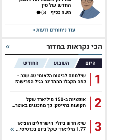
החדש של סין
|
משה כסיף
(5)
עוד ניתוחים ודעות
הכי נקראות במדור
היום
השבוע
החודש
1
שילמתם לביטוח הלאומי 40 שנה -
כמה תקבלו מהמדינה בגיל הפרישה?
2
אופציות ב-150 מיליארד שקל
תקועות בהייטק: כך מתכננים באוצר...
3
שיא חדש ביולי: הישראלים הוציאו
1.77 מיליארד שקל ביום בכרטיסי...