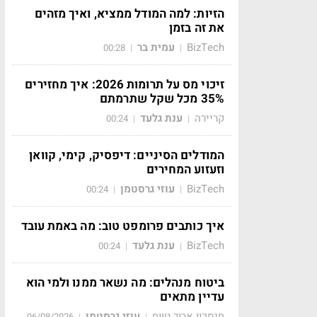
הזיות: למה המודל ממציא, ואיך מזהים
את זה בזמן
BizTech
עמית בר
00:28
|
|
זיכוי מס על תרומות 2026: איך מחזירים
35% מכל שקל שתרמתם
קריירה
ענת גלעד
00:24
|
|
המודלים הסיניים: דיפסיק, קימי, קוואן
וזעזוע המחירים
BizTech
עוזי גרסטמן
00:24
|
|
איך כותבים פרומפט טוב: מה באמת עובד
BizTech
ענת גלעד
00:24
|
|
ביטוח מנהלים: מה נשאר ממנו ולמי הוא
עדיין מתאים
חיסכון ארוך טווח
עוזי גרסטמן
06/08/2026
|
|