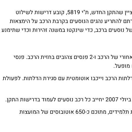
מר ג'קי רווח, ראש ענף רכב במכון התקנים, מציין שהתקן החדש, ת"י 5819, קובע דרישות לשילוט
תם להתריע נהגים הנוסעים בקרבת הרכב על הימצאות
ל נוסעים ברכב, כדי שינקטו במשנה זהירות וכדי שתימנע
עפ"י התקן יותקנו 2 פנסים אדומים בחלקו האחורי של הרכב ו-2 פנסים צהובים בחזית הרכב. פנסי
מופעל.
תות הרכב וייכבו אוטומטית עם סגירת הדלתות. לפעולת
בישראל פועלים כ-1,850 אוטובוסים להסעות תלמידים, מתוכם כ-650 אוטובוסים של המועצות