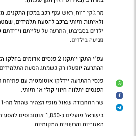
בארה"ב (באירופה אין תקן שכזה).
ולאיתות חזותי ברכב להסעת תלמידים, שמטר
ילדים בסביבתו, התרעה על עלייתם וירידתם ש
פגיעה בילדים.
ההתרעה יופעלו רק כשמתג הסעת התלמידים 
פנסי ההתרעה יידלקו אוטומטית עם פתיחת דל
הפנסים יתלווה חיווי קולי או חזותי.
שר התחבורה שאול מופז הצהיר שהחל מה-1 ביולי 2007 יחייב כל רכב נוסעים לעמוד בדרישות התקן.
האזוריות והרשויות המקומיות.