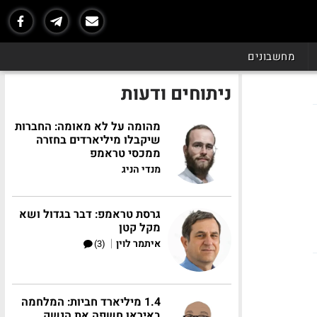
מחשבונים
ניתוחים ודעות
מהומה על לא מאומה: החברות
שיקבלו מיליארדים בחזרה
ממכסי טראמפ
מנדי הניג
גרסת טראמפ: דבר בגדול ושא
מקל קטן
|
איתמר לוין
(3)
1.4 מיליארד חביות: המלחמה
באיראן חשפה את הנשק