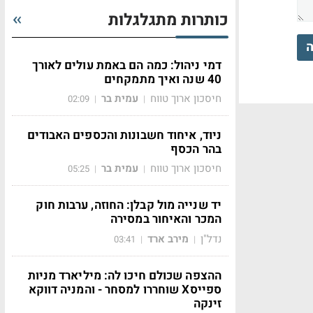
כותרות מתגלגלות
ה
דמי ניהול: כמה הם באמת עולים לאורך
40 שנה ואיך מתמקחים
חיסכון ארוך טווח
עמית בר
02:09
|
|
ניוד, איחוד חשבונות והכספים האבודים
בהר הכסף
חיסכון ארוך טווח
עמית בר
05:25
|
|
יד שנייה מול קבלן: החוזה, ערבות חוק
המכר והאיחור במסירה
נדל"ן
מירב ארד
03:41
|
|
ההצפה שכולם חיכו לה: מיליארד מניות
ספייסX שוחררו למסחר - והמניה דווקא
זינקה