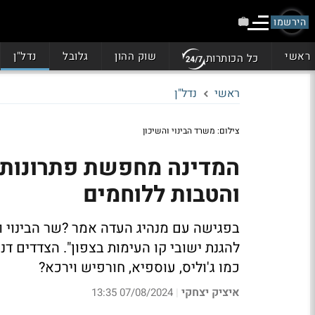
הירשמו
ראשי
שוק ההון
גלובל
נדל"ן
כל הכותרות
ראשי
נדל"ן
צילום: משרד הבינוי והשיכון
המדינה מחפשת פתרונות די
והטבות ללוחמים
בפגישה עם מנהיג העדה אמר ?שר הבינוי ו
להגנת ישובי קו העימות בצפון". הצדדים דנ
כמו ג'וליס, עוספיא, חורפיש וירכא?
איציק יצחקי
07/08/2024 13:35
|