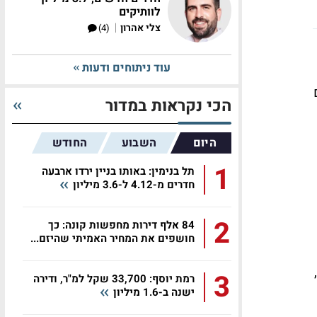
לוותיקים
|
צלי אהרון
(4)
עוד ניתוחים ודעות
הכי נקראות במדור
היום
השבוע
החודש
1
תל בנימין: באותו בניין ירדו ארבעה
חדרים מ-4.12 ל-3.6 מיליון
2
84 אלף דירות מחפשות קונה: כך
חושפים את המחיר האמיתי שהיזם...
המאפיינים היחודיים שלהם שעיקרן שווק מגרשים לבני מקום, קידום החלטת חומש לשנים 2025-2029,
3
רמת יוסף: 33,700 שקל למ"ר, ודירה
ישנה ב-1.6 מיליון