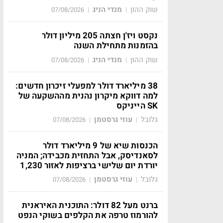
שוק ההון
מנדי הניג
07/08/2026
|
|
נקסט ויז'ן חצתה 205 מיליון דולר
בהזמנות מתחילת השנה
שוק ההון
מנדי הניג
07/08/2026
|
|
38 מיליארד דולר למפעלי זיכרון חדשים:
למה דווקא מיקרון נהנית מההשקעה של
SK הייניקס
גלובל
עוזי גרסטמן
07/08/2026
|
|
הכנסות שיא של 9 מיליארד דולר
לסאנדיסק, אבל התחזית מכבידה; המניה
יורדת יום שלישי ברציפות לאזור 1,230
גלובל
עוזי גרסטמן
07/08/2026
|
|
ברנט מעל 82 דולר: התוכנית האיראנית
להורמוז טרפה את הקלפים בשוקי הנפט