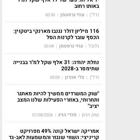
באותו רחוב
נדל"ן
עוזי גרסטמן
00:30
|
|
116 מיליון דולר נגנבו מארנקי ביטקוין:
הכסף עובר לקרנות הסל
גלובל
עוזי גרסטמן
00:08
|
|
נחלת יהודה: 31 אלף שקל למ"ר בבנייה
שתימסר ב-2028
נדל"ן
צלי אהרון
00:09
|
|
"שוק המשרדים ממשיך להיות מאתגר
ותחרותי, באזורי הפעילות שלנו המצב
יציב"
שוק ההון
מנדי הניג
07/08/2026
|
|
אמריקה ישראל קונה 49% מפרויקט
קריניצי: השווי שנגזר והמשמעות לאב-גד