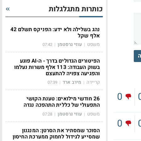
כותרות מתגלגלות
נהג בשלילה ולא ידע: הפניקס תשלם 42
אלף שקל
משפט
עוזי גרסטמן
07:42
|
|
ה
הפיטורים הגדולים בדרך - ה-AI פוגע
בשוק העבודה: 113 אלף משרות נעלמו
והפגיעה צפויה להתעצם
קריירה
מירב ארד
07:39
|
|
0
26 חודשי מילואים: טענת הקושי
התפעולי של כללית התהפכה נגדה
משפט
עוזי גרסטמן
07:28
|
|
0
הסוכר שמסתיר את הסרטן: המנגנון
שמסייע לגידול לחמוק ממערכת החיסון