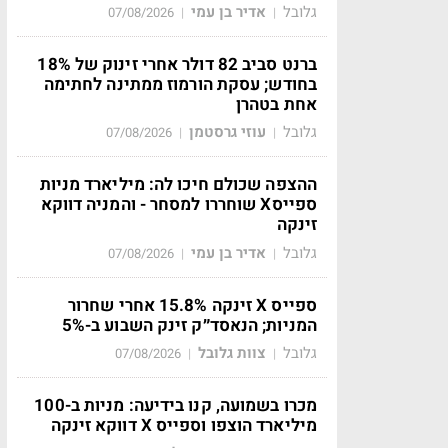
גלובל
אדיר בן עמי
07/08/2026
|
|
ברנט סביב 82 דולר אחרי זינוק של 18%
בחודש; עסקת הורמוז ממתינה לחתימה
אחת בטהרן
גלובל
עוזי גרסטמן
07/08/2026
|
|
ההצפה שכולם חיכו לה: מיליארד מניות
ספייסX שוחררו למסחר - והמניה דווקא
זינקה
גלובל
אדיר בן עמי
07/08/2026
|
|
ספייס X זינקה 15.8% אחרי שחרור
המניות; הנאסד״ק זינק השבוע ב-5%
גלובל
צוות גלובל
07/08/2026
|
|
מכרו בשמועה, קנו בידיעה: מניות ב-100
מיליארד הוצפו וספייס X דווקא זינקה