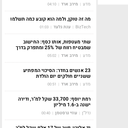
מדע
מירב ארד
04:10
|
|
מה זה טוקן, ולמה הוא קובע כמה תשלמו
BizTech
ענת גלעד
01:03
|
|
שתי מעטפות, אותו כסף: החישוב
שמבטיח רווח של 25% ומתפרק בדרך
מדע
מירב ארד
05:02
|
|
23 אנשים בחדר: הסיכוי המפתיע
ששניים חולקים יום הולדת
מדע
מירב ארד
00:51
|
|
רמת יוסף: 33,700 שקל למ"ר, ודירה
ישנה ב-1.6 מיליון
נדל"ן
עוזי גרסטמן
00:40
|
|
יד אליהו: פער של 17 אלף שקל למ"ר