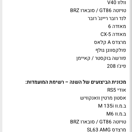
וולוו V40
טויוטה GT86 / סובארו BRZ
לנד רובר ריינג' רובר
מאזדה 6
מאזדה CX-5
מרצדס A קלאס
פולקסווגן גולף
פורשה בוקסטר / קאיימן
פיג'ו 208
מכונית הביצועים של השנה – רשימת המועמדות:
אודי RS5
אסטון מרטין וואנקוויש
ב.מ.וו M 135i
ב.מ.וו M6
טויוטה GT86 / סובארו BRZ
מרצדס SL63 AMG