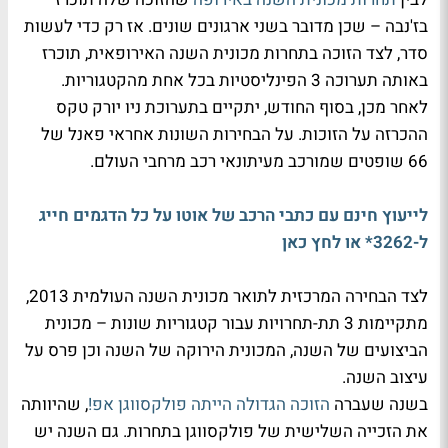
בז'נבה – שכן מדובר בשני ארגונים שונים. אז רק כדי לעשות
סדר, לצד הזוכה בתחרות מכונית השנה האירופאית, תוכרז
באותה תערוכה 3 הפינליסטיות בכל אחת מהקטגוריות.
לאחר מכן, בסוף החודש, יתקיים בתערוכת ניו יורק טקס
ההכרזה על הזוכות. על הבחירות השונות אחראי פאנל של
66 שופטים שמורכב מעיתונאי רכב מרחבי העולם.
לייעוץ חינם עם כתבי הרכב של אוטו על כל הדגמים חייג
ל-3262* או לחץ כאן
לצד הבחירה המרכזית לתואר מכונית השנה העולמית 2013,
מתקיימות 3 תת-תחרויות עבור קטגוריות שונות – מכונית
הביצועים של השנה, המכונית הירוקה של השנה וכן פרס על
עיצוב השנה.
בשנה שעברה
הזוכה הגדולה הייתה פולקסווגן אפ!
, שהיוותה
את הזכייה השלישית של פולקסווגן בתחרות. גם השנה יש