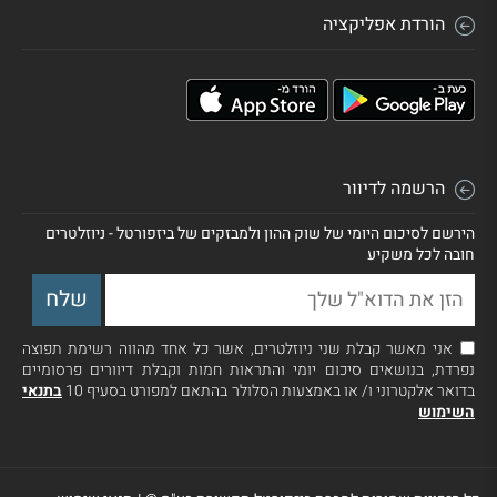
הורדת אפליקציה
הרשמה לדיוור
הירשם לסיכום היומי של שוק ההון ולמבזקים של ביזפורטל - ניוזלטרים
חובה לכל משקיע
אני מאשר קבלת שני ניוזלטרים, אשר כל אחד מהווה רשימת תפוצה
נפרדת, בנושאים סיכום יומי והתראות חמות וקבלת דיוורים פרסומיים
בדואר אלקטרוני ו/ או באמצעות הסלולר בהתאם למפורט בסעיף 10
בתנאי
השימוש