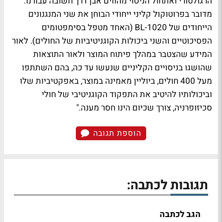
הרגולטורי ואתחול הניסוי מהווים אבן דרך חשובה עבורנו.
מדובר בפרוטוקול קליני ייחודי הבוחן את שני המנגנונים
הייחודים של BL-1020 (האחד מטפל בסימפטומים
הפסיכוטיים והשני ביכולות הקוגניטיביות של החולים). לאור
המידע שהצטבר במהלך פיתוח המוצר ולאור התוצאות
שהושגו בניסויים הקליניים שנעשו עד כה, בהם השתתפו
מעל 400 חולים, ביוליין מאמינה במוצר, באפקטיביות שלו
וביכולותיו להיטיב את התפקוד הקוגניטיבי של חולי
סכיזופרניה, צורך שכיום הינו חסר מענה."
הוספת תגובה
תגובות לכתבה:
הגב לכתבה