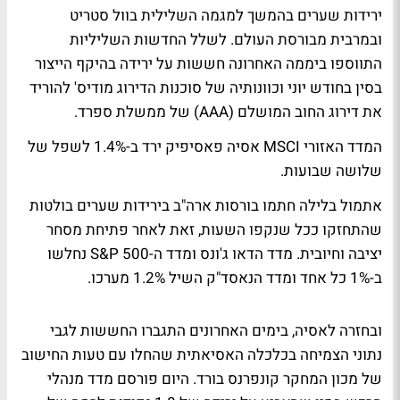
ירידות שערים בהמשך למגמה השלילית בוול סטריט
ובמרבית מבורסת העולם. לשלל החדשות השליליות
התווספו ביממה האחרונה חששות על ירידה בהיקף הייצור
בסין בחודש יוני וכוונותיה של סוכנות הדירוג מודיס' להוריד
את דירוג החוב המושלם (AAA) של ממשלת ספרד.
המדד האזורי MSCI אסיה פאסיפיק ירד ב-1.4% לשפל של
שלושה שבועות.
אתמול בלילה חתמו בורסות ארה"ב בירידות שערים בולטות
שהתחזקו ככל שנקפו השעות, זאת לאחר פתיחת מסחר
יציבה וחיובית. מדד הדאו ג'ונס ומדד ה-S&P 500 נחלשו
ב-1% כל אחד ומדד הנאסד"ק השיל 1.2% מערכו.
ובחזרה לאסיה, בימים האחרונים התגברו החששות לגבי
נתוני הצמיחה בכלכלה האסיאתית שהחלו עם טעות החישוב
של מכון המחקר קונפרנס בורד. היום פורסם מדד מנהלי