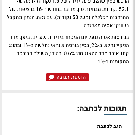
הרכש בסין שהצביע על ירידה של 1.8 נקודות לרמה של
52.1 נקודות. מבחינת סין, מדובר בחודש ה-16 ברציפות של
התרחבות הכלכלה (מעל 50 נקודות). עם זאת, הנתון מתקבל
בשווקי אסיה מאכזבה.
בבורסות אסיה ננעל יום המסחר בירידות שערים. ביפן, מדד
הניקיי נחלש ב-2%, בסין בורסת שנחאי נחלשה ב-1% ובהונג
קונג איבד מדד ההאנג סנג 0.6%. בהודו, השילה הבורסה
המקומית ב-1%.
הוספת תגובה
תגובות לכתבה:
הגב לכתבה