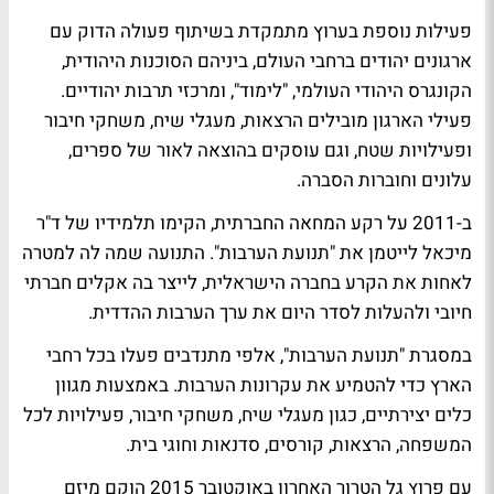
פעילות נוספת בערוץ מתמקדת בשיתוף פעולה הדוק עם
ארגונים יהודים ברחבי העולם, ביניהם הסוכנות היהודית,
הקונגרס היהודי העולמי, "לימוד", ומרכזי תרבות יהודיים.
פעילי הארגון מובילים הרצאות, מעגלי שיח, משחקי חיבור
ופעילויות שטח, וגם עוסקים בהוצאה לאור של ספרים,
עלונים וחוברות הסברה
.
ב-2011 על רקע המחאה החברתית, הקימו תלמידיו של ד"ר
מיכאל לייטמן את "תנועת הערבות". התנועה שמה לה למטרה
לאחות את הקרע בחברה הישראלית, לייצר בה אקלים חברתי
חיובי ולהעלות לסדר היום את ערך הערבות ההדדית
.
במסגרת "תנועת הערבות", אלפי מתנדבים פעלו בכל רחבי
הארץ כדי להטמיע את עקרונות הערבות. באמצעות מגוון
כלים יצירתיים, כגון מעגלי שיח, משחקי חיבור, פעילויות לכל
המשפחה, הרצאות, קורסים, סדנאות וחוגי בית
.
עם פרוץ גל הטרור האחרון באוקטובר 2015 הוקם מיזם