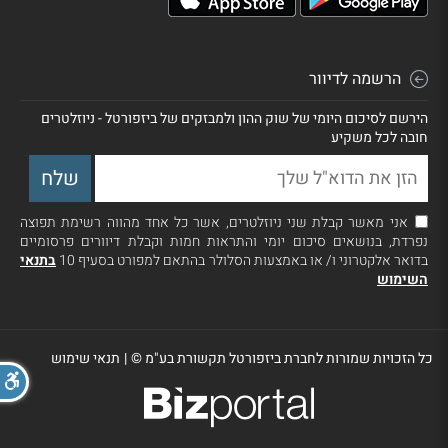
הרשמה לדיוור
הירשם לסיכום היומי של שוק ההון ולמבזקים של ביזפורטל - ניוזלטרים
חובה לכל משקיע
אני מאשר קבלת שני ניוזלטרים, אשר כל אחד מהווה רשימת תפוצה
נפרדת, בנושאים סיכום יומי והתראות חמות וקבלת דיוורים פרסומיים
בדואר אלקטרוני ו/ או באמצעות הסלולר בהתאם למפורט בסעיף 10
בתנאי
השימוש
כל הזכויות שמורות לחברת ביזפורטל תקשורת בע"מ ©
|
תנאי שימוש