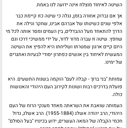
השיטה לאיחוד מוצלח אינה ידועה לנו באמת.
אך אם נבדוק אחורה בזמן, נגלה כי שיטה כזו קיימת כבר
אלפי שנים כשיטתו של אברהם אבינו, שחקר וגילה את
הדרך להתאחד מעל ההבדלים, בין העמים ומסר אותה לכל מי
שחפץ. שיטה זו עברה מדור לדור, על ידי ממשיכי דרכו וגם
היום קיים ארגון שמטרתו ושליחתו היא להפיץ את השיטה
המעשית לאיחוד בין אנשים כפתרון יסודי לבעיות ואתגרים
של ימינו.
עמותת "בני ברוך - קבלה לעם" הוקמה בשנות התשעים. היא
פועלת בדרכים רבות ושונות לקירוב העם היהודי והאנושות
כולה.
העמותה שואבת את השראתה מאחד מענקי הרוח של העם
היהודי, הרב יהודה אשלג (1955-1884). הרב אשלג, גדול
חכמי הקבלה של המאה העשרים, ידוע בכינויו "בעל הסולם"