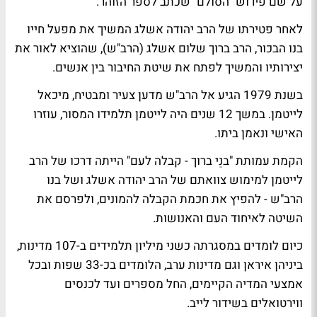
על שם פירוש "הסולם" שכתב לספר הזוהר
.
לאחר פטירתו של הרב יהודה אשלג המשיך את מפעל חייו
בנו הבכור, הרב ברוך שלום אשלג (הרב"ש), שהוציא לאור את
יצירותיו והמשיך לפתח את שיטת החיבור בין אנשים.
בשנת 1979 הגיע אל הרב"ש מדען צעיר ומבטיח, מיכאל
לייטמן. במשך 12 שנים היה לייטמן תלמידו המסור, עוזרו
האישי ונאמן ביתו.
הקמת עמותת "בנֵי ברוך - קבלה לעם" הייתה דרכו של הרב
לייטמן למימוש צוואתם של הרב יהודה אשלג ושל בנו
הרב"ש - להפיץ את חכמת הקבלה להמונים, ולפרסם את
השיטה לאיחוד העם והאנושות.
כיום לומדים במסגרתה כשני מיליון תלמידים ב-107 מדינות,
ביניהן איראן וגם מדינות ערב, הלומדים בכ-33 שפות ובכל
אמצעי המדיה הקיימים, החל מספרים ועד לכנסים
ווירטואלים בשידור לייב.