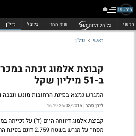
הירשמו
ראשי
שוק ההון
גלובל
נדל"ן
כל הכותרות
ראשי
נדל"ן
ב-51 מיליון שקל
המגרש נמצא בפינת הרחובות מונש ונגבה והמכרז כולל גם
לירן סהר
26/08/2015 16:19
|
מסחר על מגרש בשטח 2.759 דונם בפינת הרחובות מונש ונגבה בשכונת יד אליהו בתל אביב.