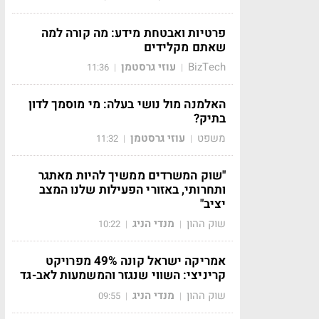
פרטיות ואבטחת מידע: מה קורה למה
שאתם מקלידים
BizTech
עוזי גרסטמן
11:36
|
|
האלמנה מול נושי בעלה: מי מוסמך לדון
בתיק?
משפט
עוזי גרסטמן
11:32
|
|
"שוק המשרדים ממשיך להיות מאתגר
ותחרותי, באזורי הפעילות שלנו המצב
יציב"
שוק ההון
מנדי הניג
10:22
|
|
אמריקה ישראל קונה 49% מפרויקט
קריניצי: השווי שנגזר והמשמעות לאב-גד
שוק ההון
מנדי הניג
09:55
|
|