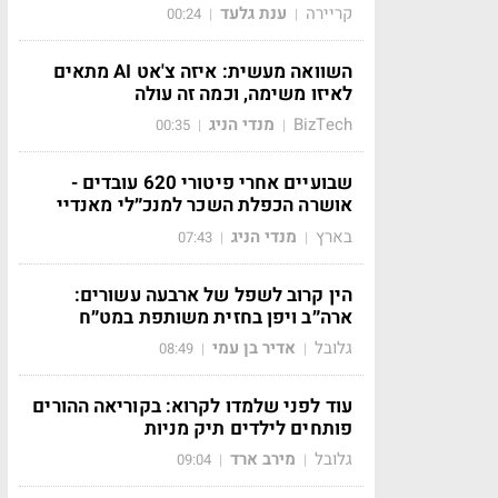
קריירה
ענת גלעד
00:24
|
|
השוואה מעשית: איזה צ'אט AI מתאים
לאיזו משימה, וכמה זה עולה
BizTech
מנדי הניג
00:35
|
|
שבועיים אחרי פיטורי 620 עובדים -
אושרה הכפלת השכר למנכ״לי מאנדיי
בארץ
מנדי הניג
07:43
|
|
הין קרוב לשפל של ארבעה עשורים:
ארה״ב ויפן בחזית משותפת במט״ח
גלובל
אדיר בן עמי
08:49
|
|
עוד לפני שלמדו לקרוא: בקוריאה ההורים
פותחים לילדים תיק מניות
גלובל
מירב ארד
09:04
|
|