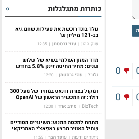
כותרות מתגלגלות
גולד בונד רוכשת את פעילות שחם גיא
ה
בכ-121 מיליון ש'
שוק ההון
עוזי גרסטמן
12:35
|
|
מדד המזון העולמי בשיא של שלוש
שנים: מחיר החיטה זינק 5.8% בחודש
0
גלובל
עוזי גרסטמן
12:20
|
|
רמקול בצורת דונאט במחיר של מעל 300
0
דולר: זה המכשיר הראשון של OpenAI
BizTech
מירב ארד
12:00
|
|
מתחת למכסה המנוע: השינויים הסודיים
שחיל האוויר מבצע באפאצ'י האמריקאי
ניתוחים ודעות
עופר הבר
11:55
|
|