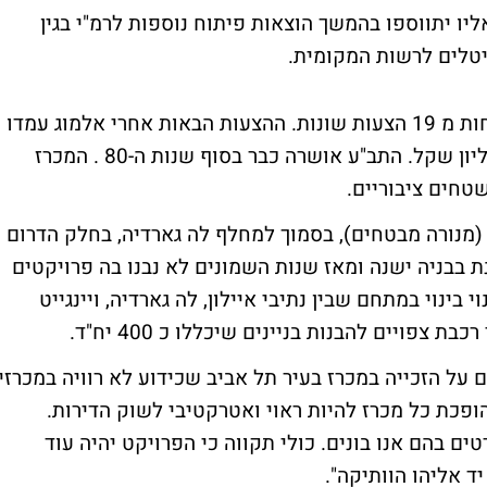
 כ-50.5 מיליון שקל, אליו יתווספו בהמשך הוצאות פיתוח נוספות לרמ"י בגין
יטלים לרשות המקומית.
למכרז זה, שנחשב מאד מבוקש, הוגשו לא פחות מ 19 הצעות שונות. ההצעות הבאות אחרי אלמוג עמדו
על 45.5 מיליון שקל, 31 מיליון שקל ו-30 מיליון שקל. התב"ע אושרה כבר בסוף שנות ה-80 . המכרז
(מנורה מבטחים), בסמוך למחלף לה גארדיה, בחלק הדרום
 בבניה ישנה ומאז שנות השמונים לא נבנו בה פרויקטים
בינוי במתחם שבין נתיבי איילון, לה גארדיה, ויינגייט
 על הזכייה במכרז בעיר תל אביב שכידוע לא רוויה במכרזי
הופכת כל מכרז להיות ראוי ואטרקטיבי לשוק הדירות.
ים בהם אנו בונים. כולי תקווה כי הפרויקט יהיה עוד
ד אליהו הוותיקה".