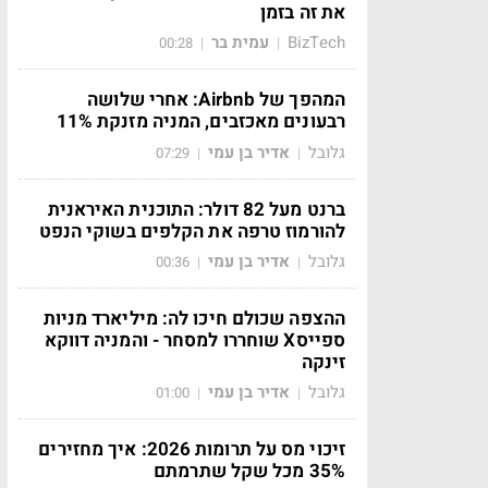
את זה בזמן
BizTech
עמית בר
00:28
|
|
המהפך של Airbnb: אחרי שלושה
רבעונים מאכזבים, המניה מזנקת 11%
גלובל
אדיר בן עמי
07:29
|
|
ברנט מעל 82 דולר: התוכנית האיראנית
להורמוז טרפה את הקלפים בשוקי הנפט
גלובל
אדיר בן עמי
00:36
|
|
ההצפה שכולם חיכו לה: מיליארד מניות
ספייסX שוחררו למסחר - והמניה דווקא
זינקה
גלובל
אדיר בן עמי
01:00
|
|
זיכוי מס על תרומות 2026: איך מחזירים
35% מכל שקל שתרמתם