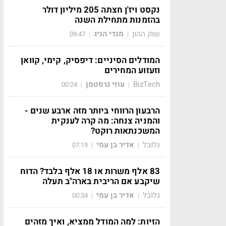
נקסט ויז'ן חצתה 205 מיליון דולר
בהזמנות מתחילת השנה
שוק ההון
מנדי הניג
09:47
|
|
המודלים הסיניים: דיפסיק, קימי, קוואן
וזעזוע המחירים
BizTech
עוזי גרסטמן
00:24
|
|
הרבעון הרווחי ביותר מזה ארבע שנים -
והמניה צנחה: מה קרה לענקית
המשכנתאות רוקט?
גלובל
אדיר בן עמי
07:19
|
|
83 אלף משרות או 18 אלף בלבד? הדוח
שיקבע אם הריבית בארה"ב תעלה
גלובל
אדיר בן עמי
00:34
|
|
הזיות: למה המודל ממציא, ואיך מזהים