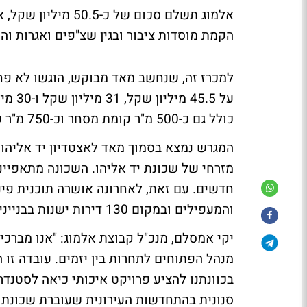
אלמוג תשלם סכום של
הקמת מוסדות ציבור ובגין שצ"פים ואגרות וה
כולל גם כ-500 מ"ר קומת מסחר וכ-750 מ"ר שטחים ציבוריים.
המגרש נמצא בסמוך מאד לאצטדיון יד אליהו 
מזרחי של שכונת יד אליהו. השכונה מתאפיינת
חדשים. עם זאת, לאחרונה אושרה תוכנית פינוי 
והמעפילים ובמקום 130 דירות ישנות בבנייני רכבת צפויים להבנות בניינים שיכללו כ 400 יח"ד.
יקי אמסלם, מנכ"ל קבוצת אלמוג: "אנו מברכים
מנהל הפתוחים לתחרות בין יזמים. עובדה זו 
בכוונתנו להציע פרויקט איכותי כיאה לסטנדרט
סנונית בהתחדשות העירונית שעוברת שכונת י