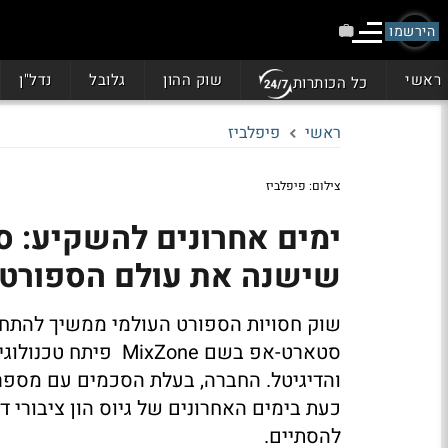
הירשמו
ראשי
שוק ההון
גלובל
נדל"ן
כל הכותרות
ראשי
פיפלביז
צילום: פיפלביז
ימים אחרונים להשקיע: ס
שישנה את עולם הספורט
סטארט-אפ בשם ixZone
והדיגיטל. החברה, בעלת הסכמים עם מספר 
כעת בימים האחרונים של גיוס הון ציבורי 
להסתיים.