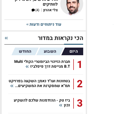
לוותיקים
|
צלי אהרון
(4)
עוד ניתוחים ודעות
הכי נקראות במדור
היום
השבוע
החודש
1
חברת הזיהוי הביומטרי הקולי Multi
B.T מגייסת דרך פיפלביז
2
בטחונות ועו"ד נאמן: השקעה בפרויקט
תמ"א שמסקרנת את המשקיעים...
3
ביז טק - ההזדמנות שלכם להשקיע
נכון