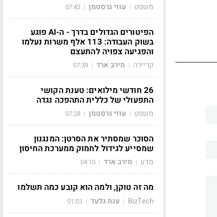
משפט
עוזי גרסטמן
07:42
|
|
הפיטורים הגדולים בדרך - ה-AI פוגע
בשוק העבודה: 113 אלף משרות נעלמו
והפגיעה צפויה להתעצם
קריירה
מירב ארד
07:39
|
|
26 חודשי מילואים: טענת הקושי
התפעולי של כללית התהפכה נגדה
משפט
עוזי גרסטמן
07:28
|
|
הסוכר שמסתיר את הסרטן: המנגנון
שמסייע לגידול לחמוק ממערכת החיסון
מדע
מירב ארד
04:10
|
|
מה זה טוקן, ולמה הוא קובע כמה תשלמו
BizTech
ענת גלעד
01:03
|
|