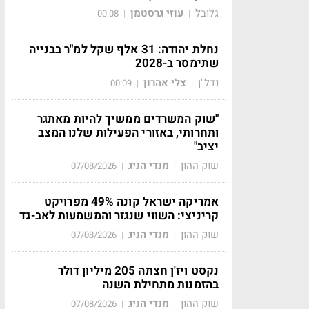
גלובל
עוזי גרסטמן
00:08
|
|
נחלת יהודה: 31 אלף שקל למ"ר בבנייה
שתימסר ב-2028
נדל"ן
צלי אהרון
00:09
|
|
"שוק המשרדים ממשיך להיות מאתגר
ותחרותי, באזורי הפעילות שלנו המצב
יציב"
שוק ההון
מנדי הניג
07/08/2026
|
|
אמריקה ישראל קונה 49% מפרויקט
קריניצי: השווי שנגזר והמשמעות לאב-גד
שוק ההון
מנדי הניג
07/08/2026
|
|
נקסט ויז'ן חצתה 205 מיליון דולר
בהזמנות מתחילת השנה
שוק ההון
מנדי הניג
07/08/2026
|
|