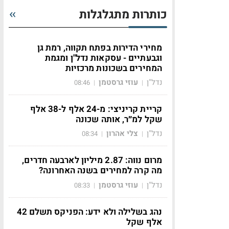
כותרות מתגלגלות
מחירי הדירות בפתח תקווה, רמת גן
וגבעתיים - עסקאות נדל"ן ומגמת
המחירים בשכונות מרכזיות
נדל"ן
עוזי גרסטמן
08:46
|
|
קריית קריניצי: מ-24 אלף ל-38 אלף
שקל למ״ר, אותה שכונה
נדל"ן
צלי אהרון
08:34
|
|
מרום נווה: 2.87 מיליון לארבעה חדרים,
מה קרה למחירים בשנה האחרונה?
נדל"ן
עוזי גרסטמן
08:33
|
|
נהג בשלילה ולא ידע: הפניקס תשלם 42
אלף שקל