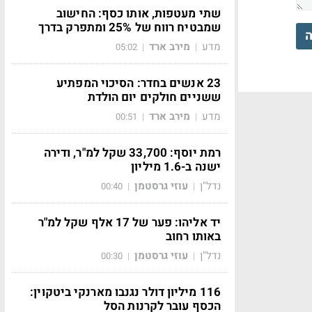
שתי מעטפות, אותו כסף: החישוב
שמבטיח רווח של 25% ומתפרק בדרך
ה
מדע
מירב ארד
05:02
|
|
23 אנשים בחדר: הסיכוי המפתיע
ששניים חולקים יום הולדת
מדע
מירב ארד
00:51
|
|
רמת יוסף: 33,700 שקל למ"ר, ודירה
ישנה ב-1.6 מיליון
נדל"ן
עוזי גרסטמן
00:40
|
|
יד אליהו: פער של 17 אלף שקל למ"ר
באותו רחוב
נדל"ן
עוזי גרסטמן
00:30
|
|
116 מיליון דולר נגנבו מארנקי ביטקוין:
הכסף עובר לקרנות הסל