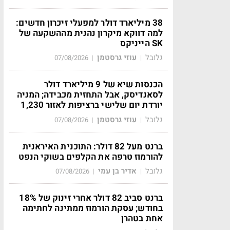
38 מיליארד דולר למפעלי זיכרון חדשים:
למה דווקא מיקרון נהנית מההשקעה של
SK הייניקס
גלובל
עוזי גרסטמן
07/08/2026
|
|
הכנסות שיא של 9 מיליארד דולר
לסאנדיסק, אבל התחזית מכבידה; המניה
יורדת יום שלישי ברציפות לאזור 1,230
גלובל
עוזי גרסטמן
07/08/2026
|
|
ברנט מעל 82 דולר: התוכנית האיראנית
להורמוז טרפה את הקלפים בשוקי הנפט
גלובל
אדיר בן עמי
07/08/2026
|
|
ברנט סביב 82 דולר אחרי זינוק של 18%
בחודש; עסקת הורמוז ממתינה לחתימה
אחת בטהרן