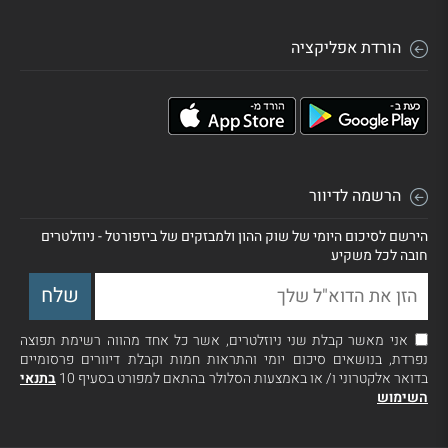
הורדת אפליקציה
הרשמה לדיוור
הירשם לסיכום היומי של שוק ההון ולמבזקים של ביזפורטל - ניוזלטרים
חובה לכל משקיע
אני מאשר קבלת שני ניוזלטרים, אשר כל אחד מהווה רשימת תפוצה
נפרדת, בנושאים סיכום יומי והתראות חמות וקבלת דיוורים פרסומיים
בדואר אלקטרוני ו/ או באמצעות הסלולר בהתאם למפורט בסעיף 10
בתנאי
השימוש