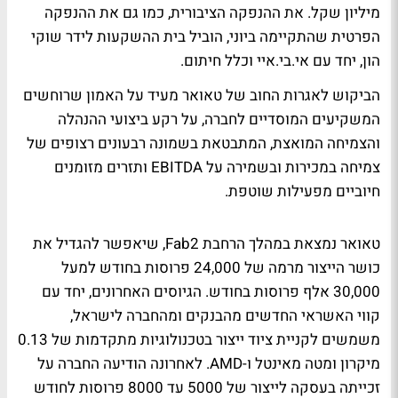
מיליון שקל. את ההנפקה הציבורית, כמו גם את ההנפקה
הפרטית שהתקיימה ביוני, הוביל בית ההשקעות לידר שוקי
הון, יחד עם אי.בי.איי וכלל חיתום.
הביקוש לאגרות החוב של טאואר מעיד על האמון שרוחשים
המשקיעים המוסדיים לחברה, על רקע ביצועי ההנהלה
והצמיחה המואצת, המתבטאת בשמונה רבעונים רצופים של
צמיחה במכירות ובשמירה על EBITDA ותזרים מזומנים
חיוביים מפעילות שוטפת.
טאואר נמצאת במהלך הרחבת Fab2, שיאפשר להגדיל את
כושר הייצור מרמה של 24,000 פרוסות בחודש למעל
30,000 אלף פרוסות בחודש. הגיוסים האחרונים, יחד עם
קווי האשראי החדשים מהבנקים ומהחברה לישראל,
משמשים לקניית ציוד ייצור בטכנולוגיות מתקדמות של 0.13
מיקרון ומטה מאינטל ו-AMD. לאחרונה הודיעה החברה על
זכייתה בעסקה לייצור של 5000 עד 8000 פרוסות לחודש