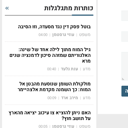
כותרות מתגלגלות
בוטל פסק דין נגד מסעדה, וזו הסיבה
משפט
עוזי גרסטמן
04:00
|
|
גיל המוח מתוך לילה אחד של שינה:
האלגוריתם שמזהה סיכון לדמנציה שנים
מרא
מדע
ענת גלעד
00:40
|
|
מולקולת השומן שנוסעת מהבטן אל
המוח: כך השמנה מקדמת אלצהיימר
ה
מדע
מירב ארד
00:09
|
|
האם ניתן להוציא צו עיכוב יציאה מהארץ
על תושב חוץ?
משפט
עוזי גרסטמן
00:05
|
|