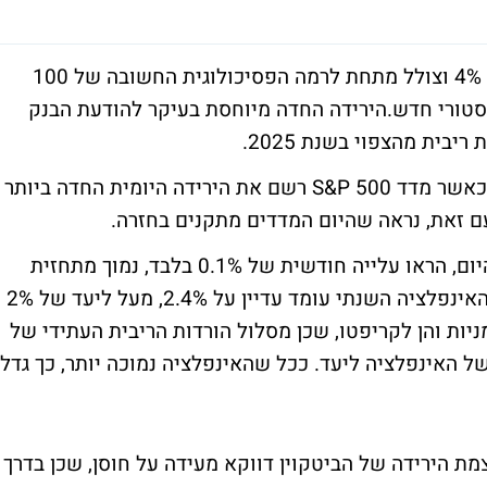
מטבע הקריפטו המוביל בעולם רושם יורד עד 4% וצולל מתחת לרמה הפסיכולוגית החשובה של 100
סטורי חדש.הירידה החדה מיוחסת בעיקר להודעת הבנק
בית מהצפוי בשנת 2025.
אמירה זו השפיעה לרעה גם על שוק המניות, כאשר מדד S&P 500 רשם את הירידה היומית החדה ביותר
נתוני מדד ה-PCE לחודש נובמבר, שפורסמו היום, הראו עלייה חודשית של 0.1% בלבד, נמוך מתחזית
האנליסטים שעמדה על 0.2%. עם זאת, קצב האינפלציה השנתי עומד עדיין על 2.4%, מעל ליעד של 2%
יות והן לקריפטו, שכן מסלול הורדות הריבית העתידי של
ל האינפלציה ליעד. ככל שהאינפלציה נמוכה יותר, כך גדל
יין כי עוצמת הירידה של הביטקוין דווקא מעידה על חוסן, שכן בדרך