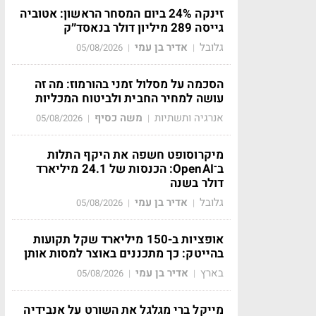
זינקה 24% ביום המסחר הראשון: אטוביה
גייסה 289 מיליון דולר בנאסד״ק
גלובל
אדיר בן עמי
05/08/2026
|
|
הסכמה על מסלול זמני בהורמוז: מה זה
עושה למחיר החבית ולביטוח המכליות
אנרגיה ותשתיות
משה כסיף
05/08/2026
|
|
מיקרוסופט חשפה את היקף התלות
ב־OpenAI: הכנסות של 24.1 מיליארד
דולר בשנה
גלובל
אדיר בן עמי
05/08/2026
|
|
אופציות ב-150 מיליארד שקל תקועות
בהייטק: כך מתכננים באוצר למסות אותן
בארץ
אדיר בן עמי
05/08/2026
|
|
מייקל ברי מגלגל את השורט על אנבידיה