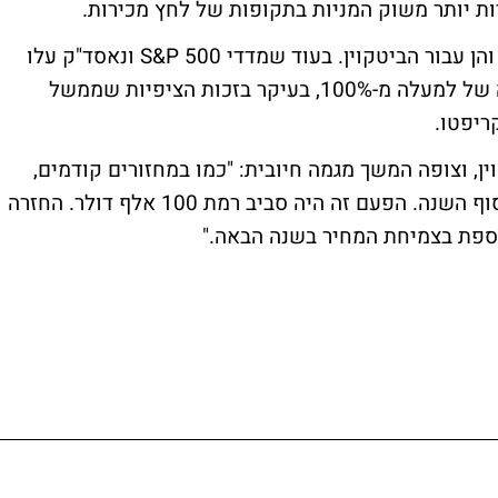
ות יותר משוק המניות בתקופות של לחץ מכירות.
2024 הייתה שנה חזקה הן עבור שוק המניות והן עבור הביטקוין. בעוד שמדדי S&P 500 ונאסד"ק עלו
ב-23% ו-29% בהתאמה, הביטקוין רשם עלייה של למעלה מ-100%, בעיקר בזכות הציפיות שממשל
ריפטו.
ן, וצופה המשך מגמה חיובית: "כמו במחזורים קודמים,
ראינו היסוס לפני רמה פסיכולוגית חשובה בסוף השנה. הפעם זה היה סביב רמת 100 אלף דולר. החזרה
וספת בצמיחת המחיר בשנה הבאה."