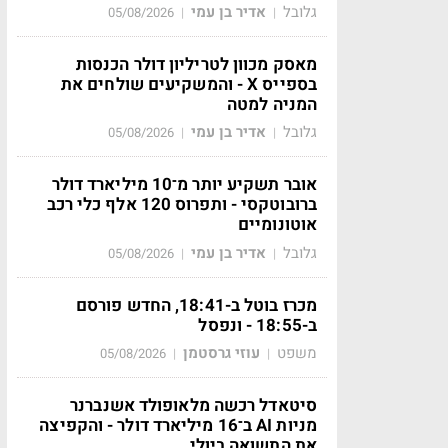
גלובל
אדיר בן עמי
05/08/2026
|
|
מאסק מכוון לטריליון דולר הכנסות
בספייס X - והמשקיעים שולחים את
המניה למטה
גלובל
אדיר בן עמי
05/08/2026
|
|
אובר תשקיע יותר מ־10 מיליארד דולר
ברובוטקסי - ותפרוס 120 אלף כלי רכב
אוטונומיים
גלובל
אדיר בן עמי
05/08/2026
|
|
מכרז בוטל ב-18:41, החדש פורסם
ב-18:55 - ונפסל
משפט
עוזי גרסטמן
05/08/2026
|
|
סיטאדל רכשה מלאופולד אשנברנר
מניות AI ב־16 מיליארד דולר - והקפיצה
את התשואה ביולי