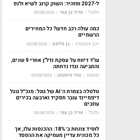
ל-2027 ומזהיר: השוק קרוב לשיא ולנפ
גלובל
אדיר בן עמי
05/08/2026
|
|
כמה עולה רכב חדש? כל המחירים
הרשמיים
רכב ותחבורה
בן פלמון
05/08/2026
|
|
עו"ד דיווח על עסקת נדל"ן אחרי 9 שנים,
והתביעה נגדו נדחתה
משפט
עוזי גרסטמן
05/08/2026
|
|
טלטלה בצמרת ה־AI של גוגל: מנכ״ל גוגל
דיפמיינד עובר תפקיד וארבעה בכירים
עוזבים
גלובל
אדיר בן עמי
05/08/2026
|
|
לוסיד צונחת ב־18%: ההכנסות עלו, אך
כל מכונית עדיין מעמיקה את ההפסד