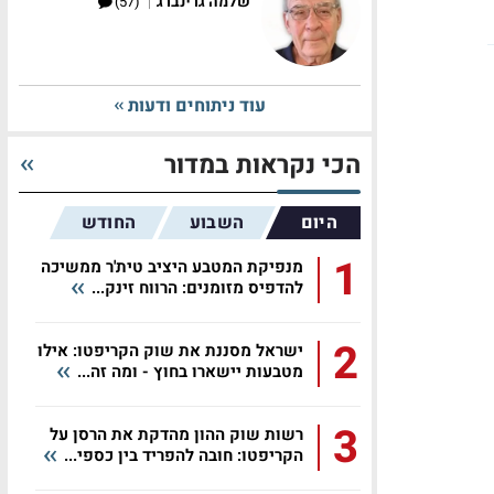
|
שלמה גרינברג
(57)
עוד ניתוחים ודעות
הכי נקראות במדור
היום
השבוע
החודש
1
מנפיקת המטבע היציב טית'ר ממשיכה
להדפיס מזומנים: הרווח זינק...
2
ישראל מסננת את שוק הקריפטו: אילו
מטבעות יישארו בחוץ - ומה זה...
3
רשות שוק ההון מהדקת את הרסן על
הקריפטו: חובה להפריד בין כספי...