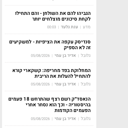
הגביהו להם את השולחן - והם התחילו
לקחת סיכונים מוצלחים יותר
מדע
ענת גלעד
00:03
|
|
סנדיסק עקפה את הציפיות - למשקיעים
זה לא הספיק
גלובל
אדיר בן עמי
05/08/2026
|
|
המחלוקת בפד מחריפה: קשקארי קורא
להתחיל להעלות את הריבית
גלובל
אדיר בן עמי
05/08/2026
|
|
הנאסד״ק רשם רצף שהתרחש 18 פעמים
בהיסטוריה - וכך הוא נסחר אחרי
הפעמים הקודמות
גלובל
אדיר בן עמי
05/08/2026
|
|