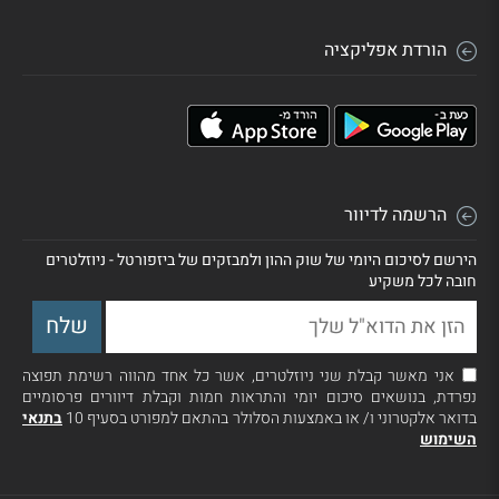
הורדת אפליקציה
הרשמה לדיוור
הירשם לסיכום היומי של שוק ההון ולמבזקים של ביזפורטל - ניוזלטרים
חובה לכל משקיע
אני מאשר קבלת שני ניוזלטרים, אשר כל אחד מהווה רשימת תפוצה
נפרדת, בנושאים סיכום יומי והתראות חמות וקבלת דיוורים פרסומיים
בדואר אלקטרוני ו/ או באמצעות הסלולר בהתאם למפורט בסעיף 10
בתנאי
השימוש