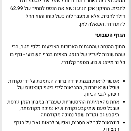
הנפט. היה זה לאחר התדרדרות לשפל של 46.57 דולר
לחבית. התיקון אכן הגיע ונשא את הנפט למחיר של 62.99
דולר לחבית. אלא שמעבר לזה כשל כוחו והוא החל
להתדרדר. השאלה לאן.
הגרף השבועי
מתוך ההנחה שהמגמות הארוכות מצביעות כלפי מטה, הרי
שהתשובות ליעדיו של הנפט מצויות בגרף השבועי - גרף בו
כל נר מייצג שבוע מספר קלנדרי.
אפשר לראות מגמת ירידה ברורה הנתמכת על ידי נקודות
שפל ושיא יורדות, המביאות לידי ביטוי קונצנזוס של
השוק לגבי הכיוון.
אחת מהאמיתות ההיסטוריות שעמדה במבחן הזמן גורסת
שבכל פעם שתיקבע נקודת שיא נמוכה מקודמתה,
תיקבע גם נקודת שפל נמוכה מקודמתה.
דוגמאות לכך לא חסרות, ואפשר לראות זאת על הגרף
המצורף.