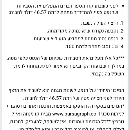
לפני כשבוע קרו מספר דברים המעלים את הסבירות
שהנפט צפוי להתדרדר מתחת לרמת 46.57 דולר לחבית:
הרצף העולה נשבר.
נקבעה נקודת שיא נמוכה מקודמתה.
הנפט נסוג מתחת לממוצע הנע ל-5 שבועות.
Cci נסוג מתחת לרמת 100.
***כל אלו מעלים את הסבירות שכיוונו של הנפט כלפי מטה.
במהלך השבועות הקרובים הוא אמור לסגת מתחת לרמת
השפל בה נקבתי.
הסיכוי היחידי של הנפט לשנות מגמה הוא לשבור את הרצף
היורד לפני חצייה מטה של רמת 46.57 דולר לחבית .
*הגרפים בסקירה זו הופקו באמצעות תוכנת ואתר בורסהגרף
לניתוח טכני www.bursagraph.co.il מבית קו מנחה ואייל
גורביץ **כל הזכויות שמורות. אין לשכפל, להעתיק, לתרגם,
לצלם, להקליט או להעביר בכל צורה שהיא כל חלק מן