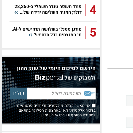
4
פורד חשפה טנדר חשמלי ב-28,350
דולר; המניה השלימה ירידה של...
5
מורגן סטנלי בשלושה תרחישים ל-AI.
מי המנצחים בכל תרחיש?
הירשם לסיכום היומי של שוק ההון
ולמבזקים של
אני מאשר קבלת ניוזלטרים ודיוורים פרסומיים
בדואר אלקטרוני ו/או באמצעות הסלולר בהתאם
למפורט בסעיף 10 בתנאי השימוש