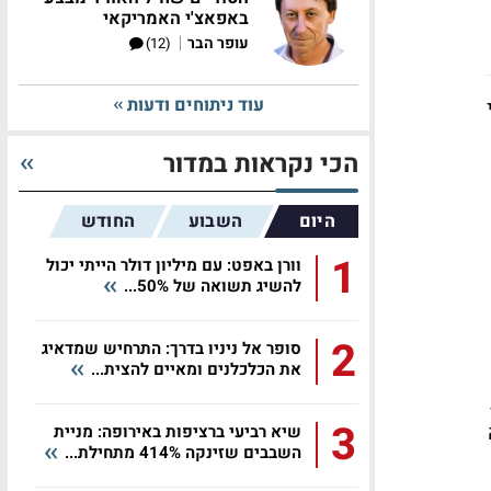
באפאצ'י האמריקאי
|
עופר הבר
(12)
עוד ניתוחים ודעות
י
הכי נקראות במדור
היום
השבוע
החודש
1
וורן באפט: עם מיליון דולר הייתי יכול
להשיג תשואה של 50%...
2
סופר אל ניניו בדרך: התרחיש שמדאיג
את הכלכלנים ומאיים להצית...
3
שיא רביעי ברציפות באירופה: מניית
השבבים שזינקה 414% מתחילת...