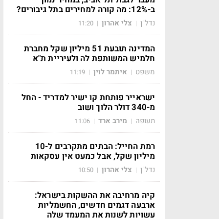
ב-12%: מה קורה למחירים בתל גיבורים?
נדל"ן
צלי אהרון
11:20
|
|
המדינה תובעת 51 מיליון שקל מחברת
חלמיש המשותפת לה ולעיריית ת"א
משפט
איתמר לוין
11:19
|
|
ישראייר פותחת קו ישיר למדריד - החל
מ-340 דולר הלוך ושוב
תעופה
מירב ארד
11:06
|
|
רמת החייל: הבתים מתקרבים ל-10
מיליון שקל, אבל כמעט אין עסקאות
נדל"ן
צלי אהרון
10:50
|
|
קיה מרחיבה את ההשקות בישראל:
ארבעה דגמים חדשים, החשמליות
עשויות לשנות את המעמד שלה