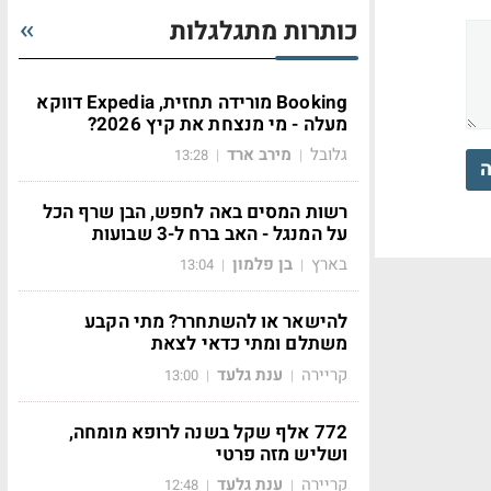
כותרות מתגלגלות
Booking מורידה תחזית, Expedia דווקא
מעלה - מי מנצחת את קיץ 2026?
גלובל
מירב ארד
13:28
|
|
ה
רשות המסים באה לחפש, הבן שרף הכל
על המנגל - האב ברח ל-3 שבועות
בארץ
בן פלמון
13:04
|
|
להישאר או להשתחרר? מתי הקבע
משתלם ומתי כדאי לצאת
קריירה
ענת גלעד
13:00
|
|
772 אלף שקל בשנה לרופא מומחה,
ושליש מזה פרטי
קריירה
ענת גלעד
12:48
|
|