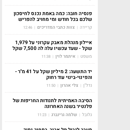
פנסיה חובה: כמה באמת נכנס לחיסכון
שלכם בכל חודש ומי מחויב להפריש
קריירה
צוות כתבי המדריכים
12:46
|
|
איילון מנהלת מאבק עקרוני על 1,979
שקל - שעד עכשיו עלה לה 7,500 שקל
משפט
איתמר לוין
11:38
|
|
יד התשעה: 2 מיליון שקל על 41 מ"ר -
והפינוי-בינוי עוד רחוק
נדל"ן
צלי אהרון
11:50
|
|
הסיבה האמיתית לתנודות החריפות של
פלנטיר בשנה האחרונה
גלובל
שלמה גרינברג
11:23
|
|
מעבר לגבול תל אביב, במחיר נמוך