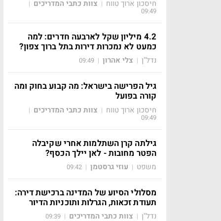
חיסכון ארוך טווח
צוות כתבי המדריכים
|
|
09:49
4.2 מיליון שקל לארבעה חדרים: למה
כמעט לא נמכרות דירות בתל ברוך צפון?
נדל"ן
צלי אהרון
09:49
|
|
גיל הפרישה בישראל: מה קבוע בחוק ומה
קורה בפועל
חיסכון ארוך טווח
צוות כתבי המדריכים
|
|
09:49
גילתה קרן השתלמות אחרי שקיבלה
הפטר מחובות - לאן יילך הכסף?
משפט
עוזי גרסטמן
09:42
|
|
מסלולי הסיוע של המדינה ברכישת דירה:
תעודת זכאות, הגרלות ותוכניות הדיור
נדל"ן
צוות כתבי המדריכים
09:39
|
|