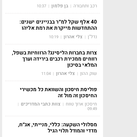
רכב ותחבורה
בן פלמון
10:37
|
|
40 אלף שקל למ״ר בבניינים ישנים:
ההתחדשות מייקרת את רמת אליהו
נדל"ן
צלי אהרון
10:19
|
|
צרות בחברות הליסינג? הרווחיות בשפל,
רווחים ממכירת רכבים בירידה וערך
המלאי בסיכון
שוק ההון
צלי אהרון
11:04
|
|
פוליסת חיסכון והשוואת כל מכשירי
החיסכון זה מול זה
חיסכון ארוך טווח
צוות כתבי המדריכים
|
|
09:49
מסלולי השקעה: כללי, מנייתי, אג״ח,
מדדי והמודל תלוי הגיל