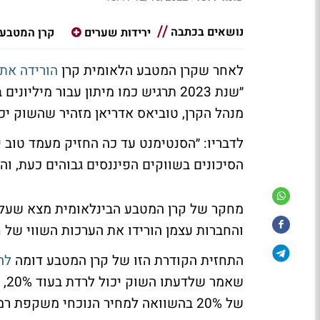
נושאים בכתבה
ירידות שערים
קרן המטבע 
לאחר שקרן המטבע הלאומית קרן
הורידה את
״שנת 2023 תרגיש כמו מיתון עבור מילי
מנהל הקרן, טוביאס אדריאן מזהיר שהשוק יכול ל
לדבריו: ״הסנטימנט עד כה החזיק מעמד טוב י
הסיכונים בשווקים הפיננסים גבוהים כעת, ו
מחקר של קרן המטבע הבינלאומית מצא שעליית
והחברות עצמן הורידו את הערכות השווי של ח
התחזית הקודרת הזו של קרן המטבע דומה
לה
שא
של 20% בהשוואה למחיר הנוכחי משקפת רמה של 2,800 נקודות במדד ה-S&P 500.