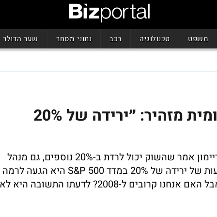
משפט
טכנולוגיה
רכב
נתוני מסחר
שער הדולר
מנהל קרן המטבע הבינלאומית מזהיר: ״ירידה של 20%
עוד תחזית קודרת לשווקים: לאחר שג'יימי דיימון אמר שהשוק יכול לרדת ב-20% נוספים, גם מנהל
קרן המטבע הלאומית מצטרף אליו. המשמעות של ירידה של 20% במדד S&P 500 היא הגעה לרמה
של 2,800 נקודות - המחיר של מאי 2020. אבל האם אנחנו קרובים ל-2008? לדעתו התשובה היא ל