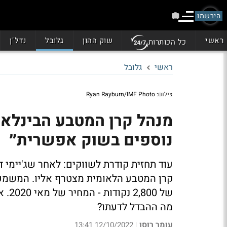
הירשמו
ראשי
שוק ההון
גלובל
נדל"ן
כל הכותרות
ראשי
גלובל
צילום: Ryan Rayburn/IMF Photo
נוספים בשוק אפשרית״
מה ההבדל לדעתו?
עומר רוסו
12/10/2022 13:41
|