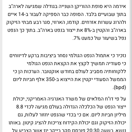
אירמה היא סופת ההוריקן השנייה בגודלה שמגיעה לארה"ב
בתוך שבועיים בלבד. הסופה כבר הספיקה לעבור ב-14 איים
ולהרוג עשרות אזרחים. קודמו, הארווי, סגר רבע מבתי הזיקוק
בארה"ב והקטין ב-8% את ייצור בנפט בארה"ב. בתוך כך הנפט
נפל בשיעור של כמעט 7%.
נזכיר כי אתמול הנפט הגולמי נסחר ביציבות ברקע לדיווחים
כי סעודיה תמשיך לקצץ את הקצאת הנפט הגולמי
ללקוחותיה מסביב לעולם בחודש אוקטובר. הערכות הן כי
הממשל הסעודי יקטין את הייצוא ב-350 אלף חביות ליום
(bpd).
על פי דו"ח המלאים של משרד האנרגיה האמריקני, יכולת
ייצור הנפט של הכלכלה הגדולה בעולם מגיעה לכדי 8.8
מיליון חביות ליום. אם כי בכדי שהנפט יחזור לעלות, גם
יכולת הזיקוק וגם יכולת הקידוח צריכות להציג קיטון. באותו
נושא, בשעה 20:30 פורסם סקר בייקר יוז אשר הצביע על