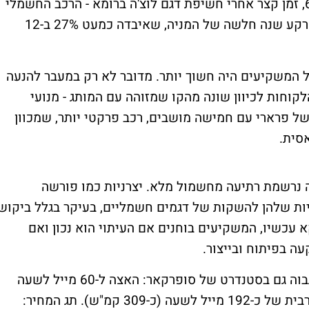
ממראנלו שבאיטליה ירדה ביום שלישי בכ-6%, זמן קצר אחרי חשיפת דגם לוצ'ה ברומא - הרכב החשמלי
המלא הראשון של החברה. הירידה מגיעה על רקע שנה חלשה של המניה, שאיבדה כמעט 27% ב-12
המשקיעים היה חשוך יותר. מדובר לא רק במעבר להנעה
קוחות לכיוון שונה מהקו שמזוהה עם המותג - מנועי
ן של פרארי עם חמישה מושבים, רכב פרקטי יותר, שמכוון
סית.
 נרשמת רתיעה מחשמול מלא. יצרניות כמו פורשה
יות שלהן להשקות של דגמים חשמליים, בעיקר בגלל ביקוש
 עכשיו, המשקיעים בוחנים אם העיתוי הוא נכון ואם
 בפיתוח ובייצור.
מבחינת ביצועים, הנתונים מציבים את לוצ'ה גבוה גם בסטנדרט של סופרקאר: האצה ל-60 מייל לשעה
(כמעט 100 קמ"ש) בכ-2.5 שניות ומהירות מרבית של כ-192 מייל לשעה (כ-309 קמ"ש). תג המחיר: