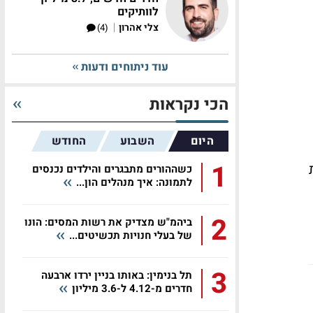
לוותיקים
|
צלי אהרון
(4)
עוד ניתוחים ודעות
הכי נקראות
היום
השבוע
החודש
1
ות
כשההורים מתבגרים והילדים נכנסים
לתמונה: איך מנהלים הון...
2
ביהמ"ש מצדיק את רשות המסים: הונו
של בעלי חנויות תכשיטים...
3
תל בנימין: באותו בניין ירדו ארבעה
חדרים מ-4.12 ל-3.6 מיליון