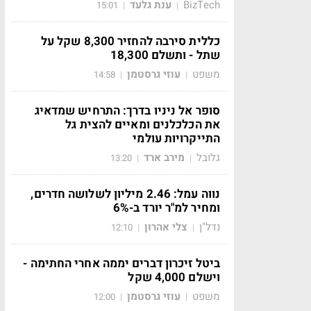
BizTech
ענת גלעד
15:01
|
|
כללית סירבה להחזיר 8,300 שקל על
שתל - ותשלם 18,300
משפט
עוזי גרסטמן
14:58
|
|
סופר אל ניניו בדרך: התרחיש שמדאיג
את הכלכלנים ומאיים להצית גל
התייקרויות עולמי
גלובל
מירב ארד
13:20
|
|
נווה עמל: 2.46 מיליון לשלושה חדרים,
ומחיר למ"ר יורד ב-6%
נדל"ן
צלי אהרון
12:10
|
|
ביטל זיכרון דברים יממה אחרי החתימה -
וישלם 4,000 שקל
משפט
עוזי גרסטמן
12:00
|
|