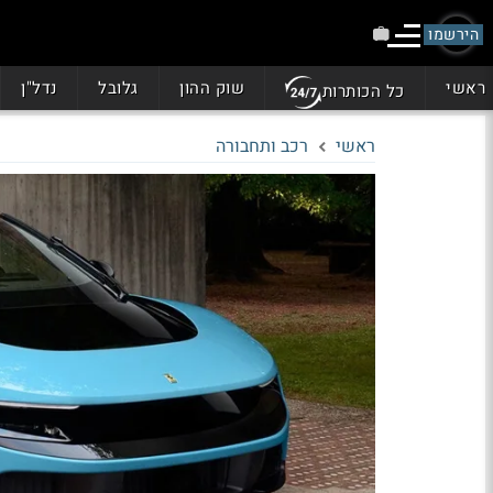
הירשמו
ראשי
שוק ההון
גלובל
נדל"ן
כל הכותרות
ראשי
רכב ותחבורה