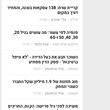
קריית שרת: 138 עסקאות בשנה, והמחיר
דורך במקום
נדל"ן
צלי אהרון
11:52
|
|
פנסיה לפי עשור: מה עושים בגיל 20,
30, 40, 50 ו-60
חיסכון ארוך טווח
ענת גלעד
11:51
|
|
השוכר תבע את בעל הדירה - "לא טיפל
ברטיבות" - פסק הדין מפתיע
משפט
עוזי גרסטמן
10:21
|
|
חוב מזונות של 1.9 מיליון שקל התברר
כשגוי ונמחק
משפט
עוזי גרסטמן
11:25
|
|
משיכה לפני גיל פרישה: הקנס, החריגים