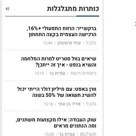
כותרות מתגלגלות
ברקשייר: הרווח התפעולי +16%,
הרכישה העצמית בקצה התחתון
גלובל
עוזי גרסטמן
15:44
|
|
שיאים בוול סטריט למרות המלחמה
והשיא בנפט - איך זה ייתכן?
ניתוחים ודעות
עמית בר
15:19
|
|
וורן באפט: עם מיליון דולר הייתי יכול
להשיג תשואה של 50% בשנה
גלובל
אדיר בן עמי
15:18
|
|
שוק העבודה: אילו מקצועות משתנים,
ומה הנתונים מראים
BizTech
עמית בר
15:08
|
|