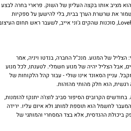
שהם בערך 640 אלף דולר, והוא מציב אותו בקצה העליון של השוק. פרארי בחרה לבצע
שמור את שרשרת הערך בבית, בלי להישען על ספקיות
חיצוניות. את העיצוב היא הפקידה בידי LoveFrom, סוכנות שהקים ג'וני אייב, לשעבר ראש תחום העיצוב
ליל של המנוע. מנכ"ל החברה, בנדטו ויניה, אמר
, אבל הצליל יהיה של מנוע חשמלי. לטענתו, לכל מנוע
ל. עניין הסאונד אינו שולי - עבור קהל הלקוחות של
 רגשית, הוא חלק מהותי מהזהות.
 בחודשים הקרובים הסיפור סביב לוצו'ה יתנקז להזמנות,
מעבר לחשמל הוא תוספת למותג ולא איום עליו. ירידה
 ספק ביכולת ההנדסית, אלא בצד המסחרי והמותגי של