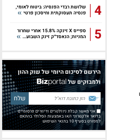
4
שלושת רבדי הפנסיה: ביטוח לאומי,
פנסיה תעסוקתית וחיסכון פרטי
5
ספייס X זינקה 15.8% אחרי שחרור
המניות; הנאסד״ק זינק השבוע...
הירשם לסיכום היומי של שוק ההון
ולמבזקים של
אני מאשר קבלת ניוזלטרים ודיוורים פרסומיים
בדואר אלקטרוני ו/או באמצעות הסלולר בהתאם
למפורט בסעיף 10 בתנאי השימוש