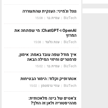
גוגל וג'מיני: הענקית שהתעוררה
BizTech
עמית בר
15:08
|
|
OpenAI ו-ChatGPT: מי שפתחה את
המרוץ
BizTech
ענת גלעד
15:08
|
|
איך מודל שפה עובד באמת: אימון,
פרמטרים וחיזוי המילה הבאה
BizTech
עמית בר
15:02
|
|
אנתרופיק וקלוד: הימור הבטיחות
BizTech
עוזי גרסטמן
15:02
|
|
צ'אטים של בינה מלאכותית:
מההיסטוריה ולאן זה הולך?