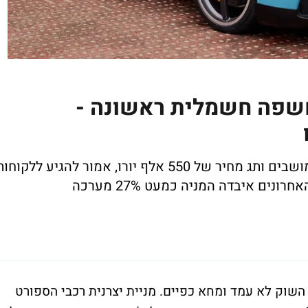
6: פרארי חשפה חשמלית ראשונה -
דגם הלוצ'ה, רכב חשמלי מלא עם חמישה מושבים ותג מחיר של 550 אלף יורו, אמור להגיע ללקוח
וק לא עמד ומחא כפיים. מניית יצרנית רכבי הספורט