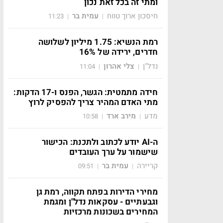
ומתי זה בכל זאת נכון
חיסכון ארוך טווח
עמית בר
11:23
|
|
רמת הנשיא: 1.75 מיליון לשלושה
חדרים, ירידה של 16%
נדל"ן
צלי אהרון
11:04
|
|
חידה מתמטית: הגשר, הפנס ו-17 הדקות:
מתי האדם המהיר צריך להפסיק לרוץ
מדע
מירב ארד
10:58
|
|
ה-AI יודע לכתוב ולתכנת: הכישור
שישמור על ערך העובדים
קריירה
עמית בר
09:51
|
|
מחירי הדירות בפתח תקווה, רמת גן
וגבעתיים - עסקאות נדל"ן ומגמת
המחירים בשכונות מרכזיות