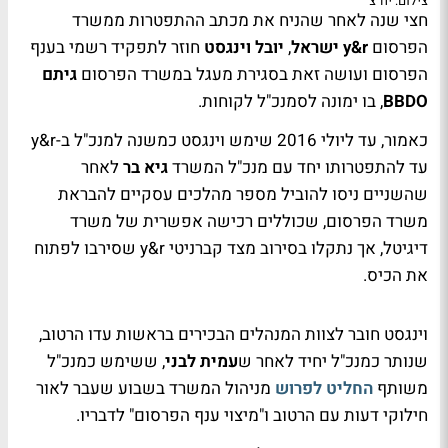
צילום: יח"צ
חצי שנה לאחר שהניח את מכתב ההתפטרות ממשרד
הפרסום
y&r ישראל
,
יובל וינגסט
חוזר לתפקיד רשמי בענף
הפרסום ועושה זאת בסגירת מעגל במשרד הפרסום
גיתם
BBDO
, בו ימונה לסמנכ"ל לקוחות.
כאמור, עד ליולי 2016 שימש וינגסט כמשנה למנכ"ל ב-y&r
עד להתפטרותו יחד עם מנכ"ל המשרד
גיא בר
לאחר
שהשניים ניסו להוביל מספר מהלכים עסקיים להבראת
משרד הפרסום, שכוללים רכישה אפשרית של משרד
דיגיטל, אך נתקלו בסירוב מצד קברניטי y&r שסירבו לפתוח
את הכיס.
וינגסט חובר לצוות המנהלים הבכירים בראשות עדו הרטוב,
שנותר כמנכ"ל יחיד לאחר ש
עמית לבני
, ששימש כמנכ"ל
משותף
החליט לפרוש
מניהול המשרד בשבוע שעבר לאור
חילוקי דעות עם הרטוב ו"מיצוי ענף הפרסום" לדבריו.