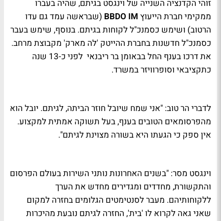
זוהי הקדנציה השנייה של וינגסט בגיתם, שהיה בעברו
ממקימי חברת הייעוץ
BBDO IM
(שבראשה עמד גם עדו
הרטוב) ושימש כסמנכ"ל לקוחות בגיתם. בנוסף, שימש בעבר
כסמנכ"ל חדשנות בחברת ההייטק 'לה מארק' מקבוצת מרחב.
את דרכו בענף החל בבאומן בר ריבנאי לפני כ-13 שנה
כתקציבאי וסופרוויזר במשרד.
לדברי הר טוב: "אני שמח שיובל חוזר הביתה, לגיתם. יובל הוא
מהפרסומאים הטובים בענף, בעל תשוקה אמתית למקצוע.
אין ספק כי הגעתו היא בשורה מצוינת לגיתם".
וינגסט מסר: "בשנים האחרונות נותני השירות בעולם הפרסום
והתקשורת, מחדדים ומגדירים מחדש את הערך
ללקוחותיהם. מעבר לסנטימטים הגלומים בחזרה למקום
שאני גאה לקרוא לו 'בית', החזרה לגיתם נובעת מהיכרות