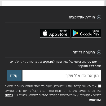
הורדת אפליקציה
הרשמה לדיוור
הירשם לסיכום היומי של שוק ההון ולמבזקים של ביזפורטל - ניוזלטרים
חובה לכל משקיע
אני מאשר קבלת שני ניוזלטרים, אשר כל אחד מהווה רשימת תפוצה
נפרדת, בנושאים סיכום יומי והתראות חמות וקבלת דיוורים פרסומיים
בדואר אלקטרוני ו/ או באמצעות הסלולר בהתאם למפורט בסעיף 10
בתנאי
השימוש