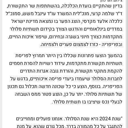
צילום: הגר כהן
בדיון שהתקיים בועדת הכלכלה, בהשתתפות שר התקשורת,
ד״ר שלמה קרעי, מנכ״לית המשרד עו״ד עינבל משש, סמנכ״ל
כלכלה אלעד מקדסי, הוצג הפער בו נמצאת מדינת ישראל
במדדים בינלאומיים והודגש הצורך בקידום תשתיות סלולר
מתקדמות כצורך חיוני בשגרה ובחירום, שיפור איכות החיים,
ובפריפריה - כזרז לצמצום פערים ולצמיחה.
בהמשך הוצעו פתרונות שכללו בין היתר תמרוץ לפריסת
תשתיות תקשורת מתקדמות, עידוד רשויות להסרת חסמים
להקמת מתקני תקשורת, והורדת גובה אגרות התדרים
לחברות הסלולר שיעמדו ביעדי פריסה איכותיים, בדגש על
הפריפריה. בנוסף, הוצע כי כל שכונה חדשה תכלול גם תכנון
של תשתיות סלולר. יתר על כן, הוצע פטור ממס השבחה
לבעלי נכס שיציבו בו תשתית סלולר.
"שנת 2024 היא שנת הסלולר. אנחנו פועלים ומחוייבים
להתגבר על כל מהמורה בדרך, מכל גורם שהוא, על מנת