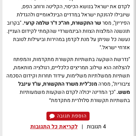
לקדם את ישראל בנושא הכיסוי, הקליטה ורוחב הפס,
שיובילו להזנקת ישראל במדדים הבינלאומיים ולהגדלת
הפיריון", מסר
שר התקשורת, חה״כ ד"ר שלמה קרעי.
"בקרוב
תוגשנה המלצות הצוות הבינמשרדי שהקמתי לקידום העניין.
נעשה כל שניתן על מנת לקדמן במהירות וביעילות לטובת
אזרחי ישראל."
"נדרשת השקעה בתשתיות תקשורת מתקדמות, והמפתח
להצלחה הוא שילוב תמריצים כלכליים, רגולציה מותאמת,
תשתיות ממשלתיות משלימות, עידוד תחרות וקידום הסכמה
ציבורית", מסרה
מנכ"לית משרד התקשורת, עו"ד עינבל
משש.
"כך המדינה יכולה לקדם השקעות משמעותיות
בתשתיות תקשורת סלולרית מתקדמת״
הוספת תגובה
4 תגובות
|
לקריאת כל התגובות