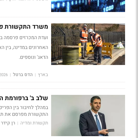
משרד התקשורת פר
ועדת המכרזים פרסמה ב
האחרונים במדינה, בין הא
הדאג' ונוספים.
בארץ
הדס ברטל
2026
|
|
שלב ב' ברפורמת הש
במהלך לחיבור בין הפריפ
התקשורת מפרסם את תזכי
תקשורת ומדיה
רן קידר
|