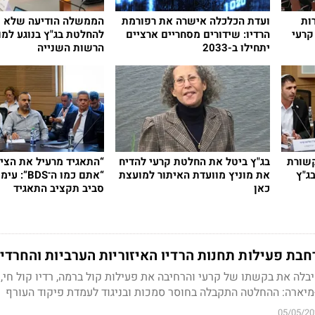
ות
ועדת הכלכלה אישרה את רפורמת
הממשלה הודיעה שלא ת
קרעי
הרדיו: שידורים מסחריים ארציים
להחלטת בג"ץ בנוגע למ
יתחילו ב-2033
הרשות השנייה
שורת
בג"ץ ביטל את החלטת קרעי להדיח
“התאגיד מרעיל את הציב
ג"ץ
את מוניץ מוועדת האיתור למועצת
“אתם כמו ה־DS
כאן
סביב תקציב התאגיד
בת פעילות תחנות הרדיו האיזוריות הערביות והחרדי
לה את בקשתו של קרעי והרחיבה את פעילות קול ברמה, רדיו קול חי, ר
-מיארה: ההחלטה התקבלה בחוסר סמכות ובניגוד לעמדת פיקוד העורף
05/05/20