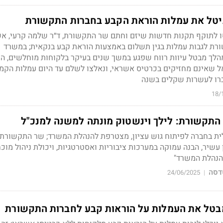
טל את עמלות הוראת הקבע בחברות התקשורת
בר, נכנסו לתוקף תקנות חדשות שיזם וחתם שר התקשורת, ד״ר שלמה קרעי, א
רת לגבות עמלות בגין תשלום באמצעות הוראת קבע בנקאית; במשרד
הלך מבטל עיוות רווח שפגע במשך שנים בעיקר בלקוחות מוחלשים, הי
בישראל שאינם מחזיקים בכרטיס אשראי, ונאלצו לשלם עד היום עמלות הקמ
רו לעשרות שקלים בשנה
18/
התקשורת: לילך וינשטוק מונתה למשנה למנכ"ל
ית בחברה לפיתוח גוש עציון, מצטרפת להנהלת המשרד; שר התקשורת 
 עשיר, הבנה עמוקה במערכות ציבוריות ואסטרטגיות, ויכולת ניהול מוכח
הנהלת המשרד"
דסה
24/06/2025
|
טל את העמלות על הוראות קבע לחברות התקשורת