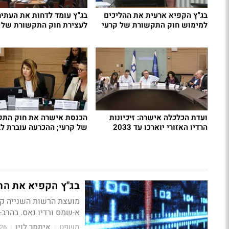
בג"ץ הקפיא ארעית את ההליכים
בג"ץ עומד לדחות את העתיר
למימוש חוק התקשורת של קרעי
לעצירת חוק התקשורת של 
ועדת הכלכלה אישרה: זיכיונות
הכנסת אישרה את חוק התק
הרדיו האזורי יוארכו עד 2033
של קרעי; ההכרעה עוברת לב
בג"ץ הקפיא את הרח
מועצת הרשות השנייה קיב
א-שמס ורדיו נאס. בהרב
משפט
איתמר לוין
26
|
|