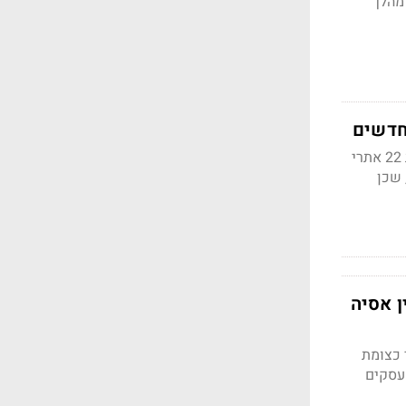
מהלך
הודעה משותפת לשר התקשורת ד"ר שלמה קרעי ובצלאל סמוטריץ׳ לפיה אושרו הזוכים להקמת 22 אתרי
, שכן
ן אסיה
 כצומת
 עסקים