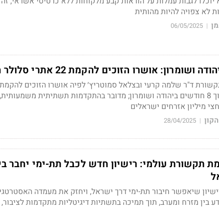
יוכלו לגבות עמלות על הוראות קבע מלקוחות ללא כרטיסי אשראי; זה 
ת לא צפויה להיות מהותית
מן
06/05/2025
|
מרון: אושרו הזוכים להקמת 22 אתרי סלולר חדשים
סלולר חדשים שיוקמו תוך 8 חודשים ביהודה ושומרון; מדובר בהתקדמות תשתיתית משמעותית
חצי מיליון אזרחים ישראלים
הקון
28/04/2025
|
ת תקשורת עולמי: רישיון חדש לכבל תת-ימי יחבר בי
ל
יון שיאפשר חיבור תת-ימי דרך ישראל, ויחזק את מעמדה האסטרטגי
ע בין מזרח ומערב, תוך תמיכה בתשתיות דיגיטליות מתקדמות לציבור,