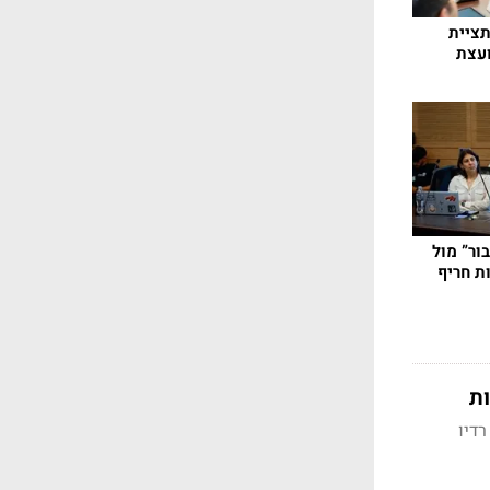
ציית
ועצת
ור” מול
B”: עימות חריף
ות
דיו