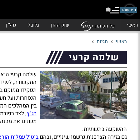
הירשמו
ראשי
שוק ההון
גלובל
נדל"ן
כל הכותרות
ראשי
תגיות
שלמה קרעי
שלמה קרעי הוא פ
התקשורת, לשידור
תפקידו ממוקם ב
הנסחרות ועל חש
בין המהלכים המז
בג"ץ
, לצד רפורמ
משנים את מבנה ה
ההשקעה בתשתיות.
גם בזירה הצרכנית נרשמו שינויים, ובהם
ביטול עמלות הור