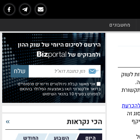
מחשבונים
הירשם לסיכום היומי של שוק ההון
ולמבזקים של
ות לשוק
ה.
אני מאשר קבלת ניוזלטרים ודיוורים פרסומיים
תקשורת
בדואר אלקטרוני ו/או באמצעות הסלולר בהתאם
למפורט בסעיף 10 בתנאי השימוש
להכרעת
וג זה
הכי נקראות
יקף
ל
היום
השבוע
החודש