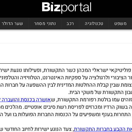
משפט
טכנולוגיה
רכב
נתוני מסחר
שער הדולר
וליטיקאי ישראלי המכהן כשר התקשורת, ופעילותו נוגעת ישיר
 הציבורי ולרגולציה על ספקיות האינטרנט, הטלוויזיה והטלפוני
צומת שבין קבלת ההחלטות המדינית לבין ההשפעה על חברות ה
בון התקשורת של משקי הבית.
והים עמו בולטת רפורמת התקשורת, ש
אושרה בכנסת והועברה 
ה בשוק הרדיו ומכרזים לפריסת רשת סיבים אופטיים. מהלכים מס
תחרות בענף ומשפיעים על הכנסות החברות הפועלות בו ועל ה
את הקבע בחברות התקשורת
, צעד הנוגע ישירות לחיוב החודשי ש