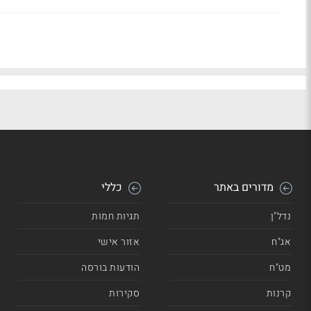
מדורים באתר
כללי
נדל"ן
תגיות חמות
אג"ח
אזור אישי
מט"ח
הודעות בורסה
קרנות
סקירות