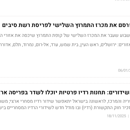
סם את מכרז התמרוץ השלישי לפריסת רשת סיבים
שבוע שעבר את המכרז השלישי של קופת התמרוץ שיכסה את אזורי ה
זורים: ירושלים, ראש העין, בית שמש, ערד, אל-רום, נמרוד, תלם, אדורה,
06/01/
ידורים: תחנות רדיו פרטיות יוכלו לשדר בפריסה אר
ריה והמרכז, לראשונה בישראל יתאפשר שידור רדיו מסחרי ארצי; משר
ר חוק התקשורת (רדיו) ובו מודל חדש לשידורי הרדיו המסחריים בי
18/11/2025
|