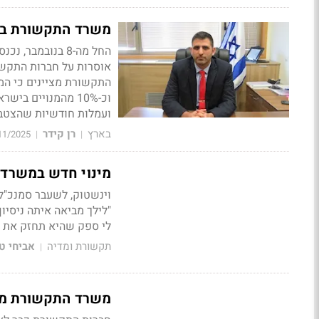
משרד התקשורת בי
החל מה-8 בנובמ
אוסרות על חברות התקשו
התקשורת מציינים כי המ
וכ-10% מהמנויים 
ועמלות חודשיות שהצטב
בארץ
רן קידר
11/2025
|
|
מינוי חדש במשרד 
וינשטוק, לשעבר סמנכ"ל
"לילך מביאה איתה ניסיון
לי ספק שהיא תחזק את 
תקשורת ומדיה
אביחי ט
|
משרד התקשורת מב