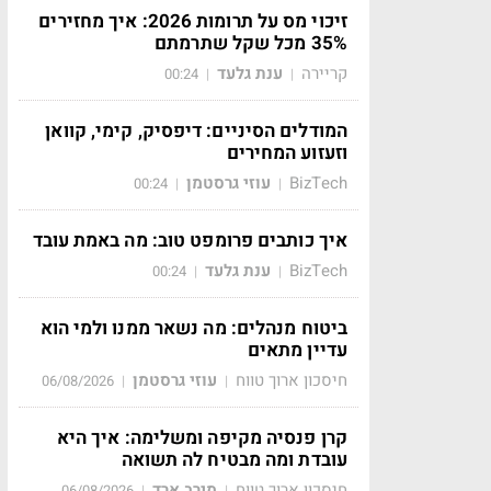
זיכוי מס על תרומות 2026: איך מחזירים
35% מכל שקל שתרמתם
קריירה
ענת גלעד
00:24
|
|
המודלים הסיניים: דיפסיק, קימי, קוואן
וזעזוע המחירים
BizTech
עוזי גרסטמן
00:24
|
|
איך כותבים פרומפט טוב: מה באמת עובד
BizTech
ענת גלעד
00:24
|
|
ביטוח מנהלים: מה נשאר ממנו ולמי הוא
עדיין מתאים
חיסכון ארוך טווח
עוזי גרסטמן
06/08/2026
|
|
קרן פנסיה מקיפה ומשלימה: איך היא
עובדת ומה מבטיח לה תשואה
חיסכון ארוך טווח
מירב ארד
06/08/2026
|
|