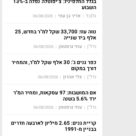
בגלל החלפיניו: צ׳יפוטלה נפלה ב-13%
השבוע
גלובל
אדיר בן עמי
06/08/2026
|
|
נווה עוז: 33,700 שקל למ"ר בחדש, 25
אלף ביד שנייה
נדל"ן
עוזי גרסטמן
06/08/2026
|
|
כפר גנים ג': 30 אלף שקל למ"ר, והמחיר
דורך במקום
נדל"ן
צלי אהרון
06/08/2026
|
|
אם המושבות: 97 עסקאות, ומחיר המ"ר
ירד 5.6% בשנה
נדל"ן
עוזי גרסטמן
06/08/2026
|
|
קריית גנים: 2.65 מיליון לארבעה חדרים
בבניין מ-1991