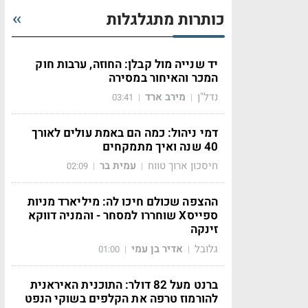
כותרות מתגלגלות
יד שנייה מול קבלן: החוזה, ערבות חוק
המכר והאיחור במסירה
נדל"ן
מירב ארד
03:41
|
|
דמי ניהול: כמה הם באמת עולים לאורך
40 שנה ואיך מתמקחים
חיסכון ארוך טווח
עמית בר
02:09
|
|
ההצפה שכולם חיכו לה: מיליארד מניות
ספייסX שוחררו למסחר - והמניה דווקא
זינקה
גלובל
אדיר בן עמי
01:00
|
|
ברנט מעל 82 דולר: התוכנית האיראנית
להורמוז טרפה את הקלפים בשוקי הנפט