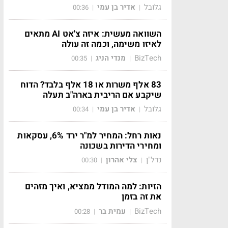
גלובל
אדיר בן עמי
00:36
|
|
השוואה מעשית: איזה צ'אט AI מתאים
לאיזו משימה, וכמה זה עולה
BizTech
מנדי הניג
00:35
|
|
83 אלף משרות או 18 אלף בלבד? הדוח
שיקבע אם הריבית בארה"ב תעלה
גלובל
אדיר בן עמי
00:34
|
|
נאות רחל: המחיר למ"ר ירד 6%, עסקאות
ומחירי הדירות בשכונה
נדל"ן
צלי אהרון
00:30
|
|
הזיות: למה המודל ממציא, ואיך מזהים
את זה בזמן
BizTech
עמית בר
00:28
|
|