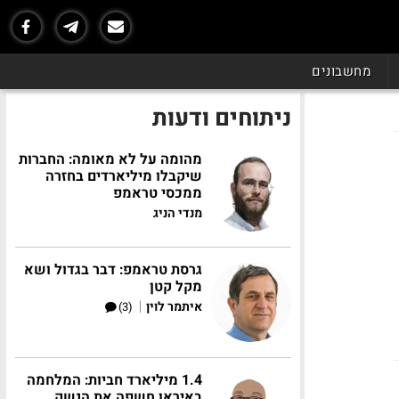
מחשבונים
ניתוחים ודעות
מהומה על לא מאומה: החברות
שיקבלו מיליארדים בחזרה
ממכסי טראמפ
מנדי הניג
גרסת טראמפ: דבר בגדול ושא
מקל קטן
|
איתמר לוין
(3)
1.4 מיליארד חביות: המלחמה
באיראן חשפה את הנשק