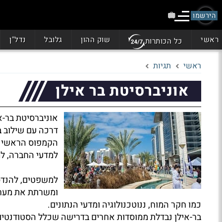
הירשמו
ראשי
שוק ההון
גלובל
נדל"ן
כל הכותרות
ראשי
תגיות
אוניברסיטת בר אילן
אוניברסיטת בר-א
דרכה עם שילוב בי
הקמפוס הראשי מש
למדעי החברה, למ
למשפטים, להנדס
ומשרתת את מערכ
כמו חקר המוח, ננוטכנולוגיה ומדעי הנתונים.
בר-אילן נבדלת ממוסדות אחרים בדרישה שכלל הסטודנטים