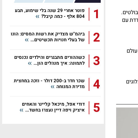
1
פוטר אחרי 29 שנה בלי שימוע, תבע
בולטים.
804 אלף - כמה קיבל?
דדת עם
2
ביהמ"ש מצדיק את רשות המסים: הונו
של בעלי חנויות תכשיטים...
עולם
3
כשההורים מתבגרים והילדים נכנסים
לתמונה: איך מנהלים הון...
4
שכר חדר ב-200 דולר - וזכה במחצית
וגים
מדירת המנוחה
5
דודי אפל, מיכאל קליינר והאחים
איציק ויפה דיין נעצרו בחשד...