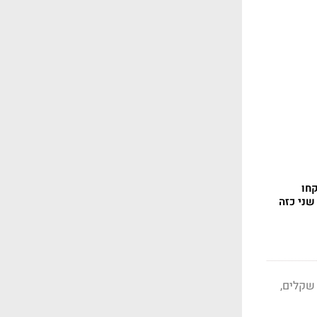
חו
שני כזה
אוניברסיטה. התקציב צפוי לעמוד על כ-4 מיליון שקלים,