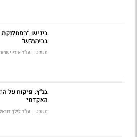
ביניש: "המחלוקת 
בביהמ"ש"
משפט
עו"ד אורי ישראל
|
בג"ץ: פיקוח על ה
האקדמי
משפט
עו"ד לילך דניאל
|