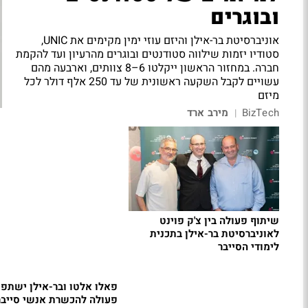
ובוגרים
אוניברסיטת בר-אילן והיזם עוזי ימין מקימים את UNIC,
סטודיו יזמות שילווה סטודנטים ובוגרים מהרעיון ועד להקמת
חברה. במחזור הראשון ייקלטו 6–8 צוותים, וארבעה מהם
עשויים לקבל השקעה ראשונית של עד 250 אלף דולר לכל
מיזם
BizTech
מירב ארד
|
שיתוף פעולה בין צ'ק פוינט
לאוניברסיטת בר-אילן בתכנית
לימודי הסייבר
פאלו אלטו ובר-אילן ישתפו
פעולה להכשרת אנשי סייבר