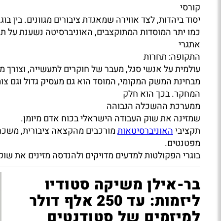
קורסי
יסוד ביהדות, לצד אווירה שמאגדת ציבורים מגוונים. בין ב
כמו יתר המוסדות המתוקצבים, האוניברסיטה נשענת על תקצ
אתגרי
התקופה: תחרות
עולמית על אנשי סגל, מעבר של חוקרים לתעשייה, וצורך 
מבחינת המשק המקומי, המוסד הוא גם מעסיק גדול וגם צומ
המחקר. בכך הוא חלק
ממערכת ההשכלה הגבוהה
שמזינה את שוק העבודה הישראלי בכוח אדם מיומן.
תקציבי
האוניברסיטאות
מורכבים מהקצאה ציבורית, משכר ל
מפטנטים.
בוגרי הפקולטות למדעים מדויקים ולהנדסה מזינים את שוק
בר-אילן משיקה סטודיו
ליזמות: עד 250 אלף דולר
למיזמים של סטודנטים