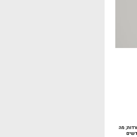
רדות; מה
דשים