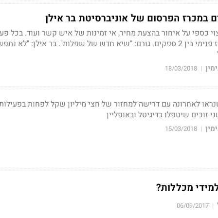
ם במכרז הפרסום של אוניברסיטת בר אילן
י כספי על איחור בהצעת מחיר, אי זמינות של איש קשר ועוד. בכל פע
ל-15 אלף ש' תקיים מכרז פנימי בין 2 ספקים. גורם: "שיא חדש של שפלות". בר אילן: "לא נ
מין
18/03/2018
|
ראו לאחרונה עם דרישה למחזור של חצי מיליון שקל לפחות בפעילות
ני זוכים שיטפלו בדיגיטל ובאופליין
מין
15/03/2018
|
מידי מכללות?
06/09/2017
|