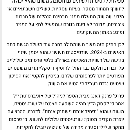
פעילות לגיטימית ולעיתים גם חשובה, משום שהיא יכולה
לחשוף תמחור מנופח, בעיות עסקיות, כשלים חשבונאיים או
מידע שהשוק מתעלם ממנו. מבחינת הנהלות של חברות
ציבוריות, מדובר לא פעם בגורם שמפעיל לחץ על המניה
ופוגע באמון המשקיעים.
לכן התיק הזה משך תשומת לב רחבה עוד משלב הגשת כתב
האישום ב-2024. שורטיסטים חששו שהוא יסמן שינוי
בגישה של רשויות האכיפה בארה"ב כלפי פרסומים שליליים
על חברות. חלקם כבר החלו להוסיף דיסקליימרים משפטיים
מפורטים יותר לפרסומים שלהם, בניסיון להקטין את הסיכון
שיטענו נגדם בעתיד כי הטעו את השוק.
פרופ' פרנק ז'אנג מבית הספר לניהול של אוניברסיטת ייל
אמר כי לפסק הדין תהיה השפעה מצננת על שורטיסטים,
משום שהוא “יפחיד אותם וישתיק אותם”. לדבריו, ההרשעה
יוצרת תקדים מסוכן: שורטיסטים עלולים לחשוש כי פרסום
מחקר שלילי וסגירה מהירה של פוזיציה יובילו לחקירות