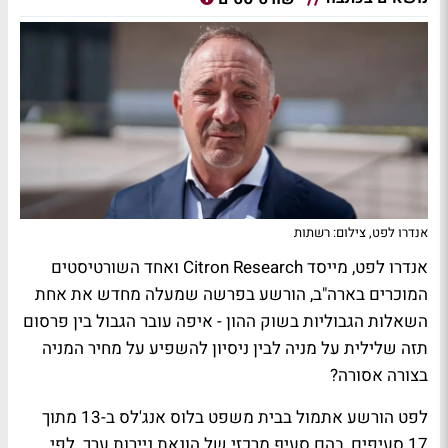
אנדרו לפט, צילום: רשתות
אנדרו לפט, מייסד Citron Research ואחד השורטיסטים
המוכרים בארה"ב, הורשע בפרשה שמעלה מחדש את אחת
השאלות הגבוליות בשוק ההון - איפה עובר הגבול בין פרסום
תזה שלילית על מניה לבין ניסיון להשפיע על מחיר המניה
בצורה אסורה?
לפט הורשע אתמול בבית משפט בלוס אנג'לס ב-13 מתוך
17 סעיפים, בהם סעיף מרכזי של הונאת ניירות ערך. לפי