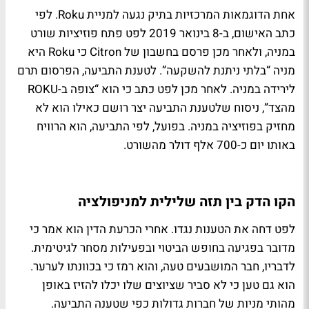
אחת הדוגמאות המרכזיות בתיק נגעה למניית Roku. לפי
כתב האישום, ב-8 בינואר 2019 לפט פתח פוזיציות שורט
במניה, ולאחר מכן פרסם בחשבון של Citron כי Roku היא
מניה “בלתי ניתנת להשקעה”. לטענת התביעה, הפרסום תרם
לירידה במניה. לאחר מכן לפט כתב כי הוא “צופה ב-ROKU
מהצד”, ניסוח שלטענת התביעה יצר רושם כאילו הוא לא
מחזיק בפוזיציה במניה. בפועל, לפי התביעה, הוא הרוויח
באותו יום כ-700 אלף דולר מהשורט.
הקו הדק בין תזה שלילית למניפולציה
לפט דחה את הטענות נגדו. אחרי הכרעת הדין הוא אמר כי
מדובר בפגיעה בחופש הביטוי ובפעילות מסחר לגיטימית.
לדבריו, חבר המושבעים טעה, והוא רמז כי בכוונתו לערער.
הוא גם טען כי לא סביר שציוצים שלו יכלו להזיז באופן
מהותי מניות של חברות גדולות כפי שטענה התביעה.