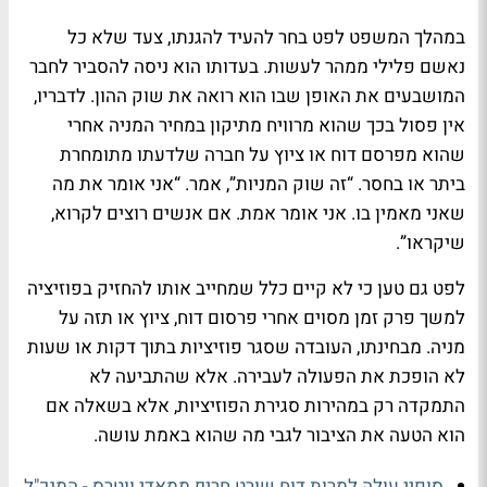
במהלך המשפט לפט בחר להעיד להגנתו, צעד שלא כל
נאשם פלילי ממהר לעשות. בעדותו הוא ניסה להסביר לחבר
המושבעים את האופן שבו הוא רואה את שוק ההון. לדבריו,
אין פסול בכך שהוא מרוויח מתיקון במחיר המניה אחרי
שהוא מפרסם דוח או ציוץ על חברה שלדעתו מתומחרת
ביתר או בחסר. “זה שוק המניות”, אמר. “אני אומר את מה
שאני מאמין בו. אני אומר אמת. אם אנשים רוצים לקרוא,
שיקראו”.
לפט גם טען כי לא קיים כלל שמחייב אותו להחזיק בפוזיציה
למשך פרק זמן מסוים אחרי פרסום דוח, ציוץ או תזה על
מניה. מבחינתו, העובדה שסגר פוזיציות בתוך דקות או שעות
לא הופכת את הפעולה לעבירה. אלא שהתביעה לא
התמקדה רק במהירות סגירת הפוזיציות, אלא בשאלה אם
הוא הטעה את הציבור לגבי מה שהוא באמת עושה.
סופיי עולה למרות דוח שורט חריף ממאדי ווטרס - המנכ"ל