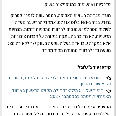
פדרליות ואישומים במניפולציה בשוק.
מנגד, מבחינת רשויות האכיפה, המסר שונה לגמרי. פטריק
גרנדי, בכיר ב-FBI בלוס אנג'לס, אמר כי ההרשעה נועדה
לשלוח מסר למי שמנסים להרוויח מתכניות דומות. מבחינת
הרשויות, לא מדובר בהשתקת ביקורת על חברות ציבוריות,
אלא במקרה שבו אדם בעל השפעה בשוק יצר לכאורה מצג
מטעה כדי להרוויח מתנודת מחיר מהירה.
קיראו עוד ב"גלובל"
השבוע בוול-סטריט: האינפלציה חוזרת למוקד, השבבים
וה-AI שוב במבחן
הימור של 5.1 מיליארד דולר: הקזינו הראשון באיחוד
האמירויות ייפתח בספטמבר 2027
המשפט עצמו כלל גם רגע חריג אחרי הכרעת הדין. עורך דינו
של לפט ביקש להכריז על משפט חוזר בגלל טעות טכנית