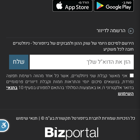
הרשמה לדיוור
הירשם לסיכום היומי של שוק ההון ולמבזקים של ביזפורטל - ניוזלטרים
חובה לכל משקיע
אני מאשר קבלת שני ניוזלטרים, אשר כל אחד מהווה רשימת תפוצה
נפרדת, בנושאים סיכום יומי והתראות חמות וקבלת דיוורים פרסומיים
בדואר אלקטרוני ו/ או באמצעות הסלולר בהתאם למפורט בסעיף 10
בתנאי
השימוש
כל הזכויות שמורות לחברת ביזפורטל תקשורת בע"מ ©
|
תנאי שימוש