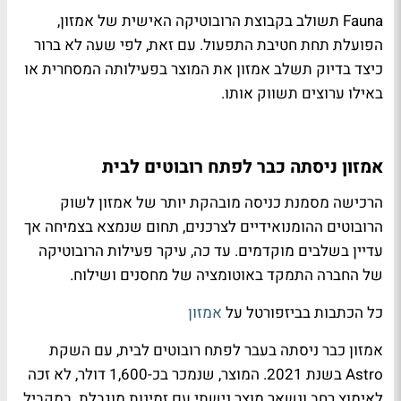
Fauna תשולב בקבוצת הרובוטיקה האישית של אמזון,
הפועלת תחת חטיבת התפעול. עם זאת, לפי שעה לא ברור
כיצד בדיוק תשלב אמזון את המוצר בפעילותה המסחרית או
באילו ערוצים תשווק אותו.
אמזון ניסתה כבר לפתח רובוטים לבית
הרכישה מסמנת כניסה מובהקת יותר של אמזון לשוק
הרובוטים ההומנואידיים לצרכנים, תחום שנמצא בצמיחה אך
עדיין בשלבים מוקדמים. עד כה, עיקר פעילות הרובוטיקה
של החברה התמקד באוטומציה של מחסנים ושילוח.
כל הכתבות בביזפורטל על
אמזון
אמזון כבר ניסתה בעבר לפתח רובוטים לבית, עם השקת
Astro בשנת 2021. המוצר, שנמכר בכ-1,600 דולר, לא זכה
לאימוץ רחב ונשאר מוצר נישתי עם זמינות מוגבלת. במקביל,